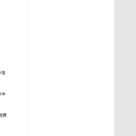
中发
卒中
院费