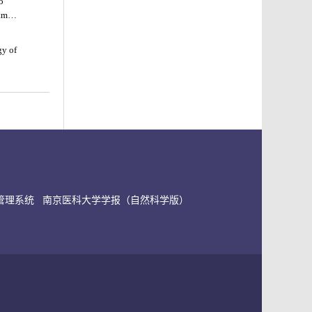
o
atment
gy of
genic
信管理系统
南京医科大学学报（自然科学版）