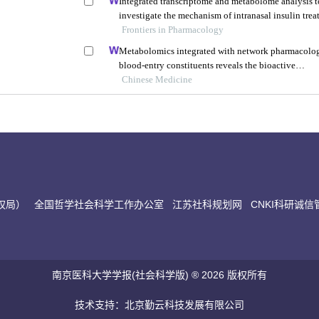
Integrated transcriptome and metabolome analysis t
investigate the mechanism of intranasal insulin tre
in a rat model of vascular dementia
Frontiers in Pharmacology
Metabolomics integrated with network pharmacolo
blood-entry constituents reveals the bioactive
component of xuefu zhuyu decoction and its angio
Chinese Medicine
effects in treating traumatic brain injury
权局）
全国哲学社会科学工作办公室
江苏社科规划网
CNKI科研诚
南京医科大学学报(社会科学版) ® 2026 版权所有
技术支持：北京勤云科技发展有限公司