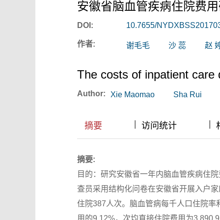
安徽省脑血管疾病住院费用
DOI:
10.7655/NYDXBSS20170
作者:
谢毛毛
沙 蕊
赵 
The costs of inpatient car
Author:
Xie Maomao
Sha Rui
|
|
|
|
摘要
访问统计
摘要:
目的：研究安徽省一年内脑血管疾病住院费
查员采用结构化问卷在安徽省开展入户家庭
住院387人次。脑血管病每千人口住院率和
用的9.12%，次均直接住院费用为3 89