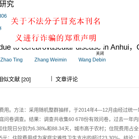
研究
306
婷
张为民
王德斌
e due to cerebrovascular disease in Anhui，
Zhao Ting
Zhang Weimin
Wang Debin
关闭
|
|
|
相似文献 [20]
文章评论
用。方法：采用随机整群抽样，于2014年4—12月由经过统一
问卷调查。结果：调查共收集60 678份有效问卷，过去一年
住院日分别为6.38‰和88.34天，城市高于农村；住院费用占
0.95元；住院费用成为家庭灾难性卫生支出的超过23.30%。结论