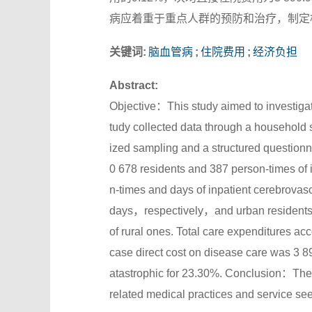
病应着重于重点人群的预防和治疗，制定
关键词:
脑血管病
;
住院费用
;
经济负担
Abstract:
Objective：This study aimed to investiga
tudy collected data through a househol
ized sampling and a structured question
0 678 residents and 387 person-times of 
n-times and days of inpatient cerebrova
days，respectively，and urban residents sh
of rural ones. Total care expenditures acc
case direct cost on disease care was 3 8
atastrophic for 23.30%. Conclusion：There
related medical practices and service se