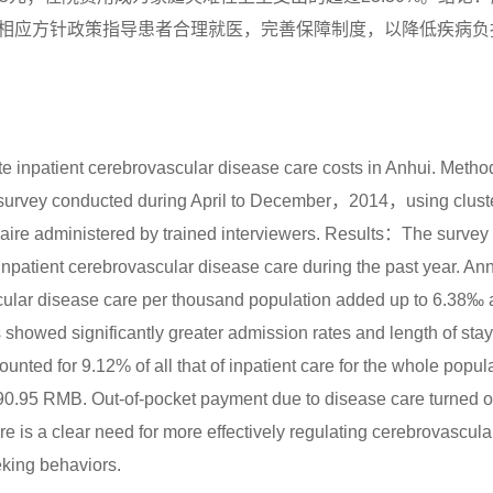
相应方针政策指导患者合理就医，完善保障制度，以降低疾病负
te inpatient cerebrovascular disease care costs in Anhui. Met
d survey conducted during April to December，2014，using clus
naire administered by trained interviewers. Results：The survey
inpatient cerebrovascular disease care during the past year. An
scular disease care per thousand population added up to 6.38‰
owed significantly greater admission rates and length of stay 
ounted for 9.12% of all that of inpatient care for the whole popul
90.95 RMB. Out-of-pocket payment due to disease care turned ou
 is a clear need for more effectively regulating cerebrovascula
eking behaviors.