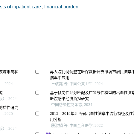
sts of inpatient care
;
financial burden
疾病患病状
再入院比例调整在医保数据计算潍坊市居民脑卒
病率中应用
 2024
王敬鑫 等, 中国公共卫生, 2024
究
基于倾向性评分匹配及广义线性模型的出血性脑
, 2024
医院感染经济负担研究
中国感染控制杂志, 2024
的质性研究
 2025
2015—2019年江西省出血性脑卒中流行特征及住
用分析
殷淑娟 等, 中国全科医学, 2022
, 2024