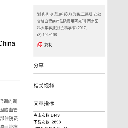
谢毛毛,沙 蕊,赵 婷,张为民,王德斌.安徽
省脑血管疾病住院费用研究[J].南京医
科大学学报(社会科学版),2017,
(3):194~198
China
复制
分享
相关视频
培训的调
文章指标
内因脑血管
点击次数:
1449
全部住院费
下载次数:
2898
：脑血管疾