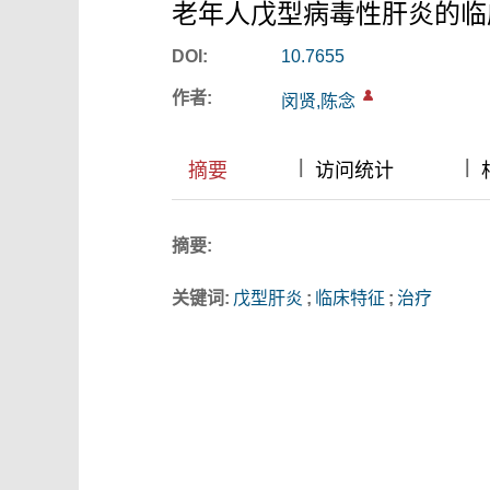
老年人戊型病毒性肝炎的临床
DOI:
10.7655
作者:
闵贤,陈念
|
|
|
|
摘要
访问统计
摘要:
关键词:
戊型肝炎
;
临床特征
;
治疗