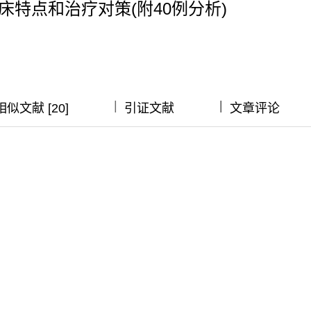
特点和治疗对策(附40例分析)
|
|
|
相似文献 [20]
引证文献
文章评论