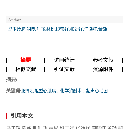
Author
马玉玲,陈绍良,叶飞,林松,段宝祥,张幼祥,何晓红,董静
摘要
访问统计
参考文献
相似文献
引证文献
资源附件
摘要:
关键词:
肥厚梗阻型心肌病、化学消融术、超声心动图
引用本文
马玉玲,陈绍良,叶飞,林松,段宝祥,张幼祥,何晓红,董静.超