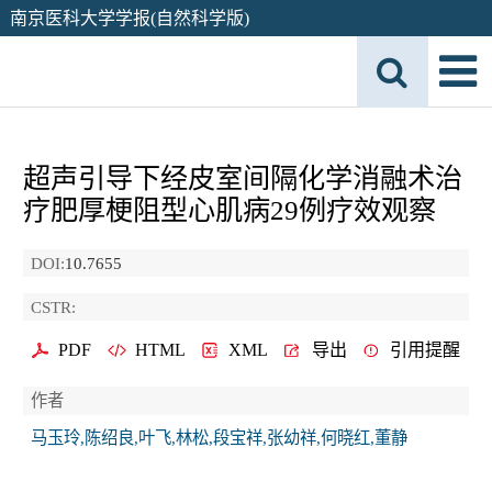
南京医科大学学报(自然科学版)
超声引导下经皮室间隔化学消融术治
疗肥厚梗阻型心肌病29例疗效观察
DOI:
10.7655
CSTR:
PDF
HTML
XML
导出
引用提醒
作者
马玉玲,陈绍良,叶飞,林松,段宝祥,张幼祥,何晓红,董静