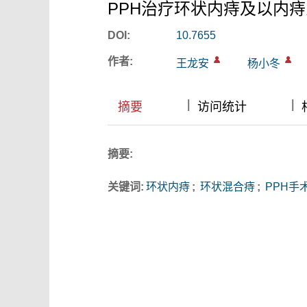
PPH治疗环状内痔及以内
DOI:
10.7655
作者:
王龙安
杨小冬
|
|
|
|
摘要
访问统计
摘要:
关键词:
环状内痔
;
环状混合痔
;
PPH手