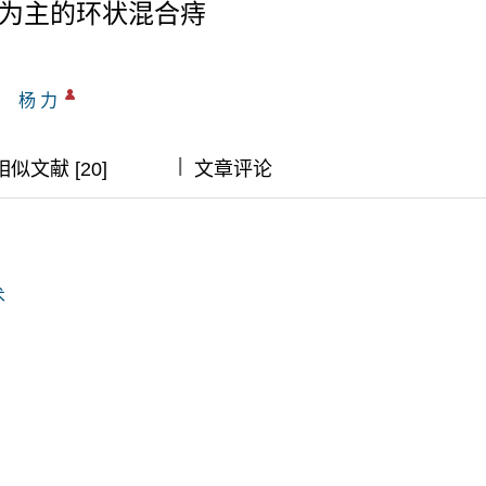
痔为主的环状混合痔
杨 力
|
|
|
相似文献 [20]
文章评论
术