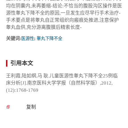
均在阴囊内,未再萎缩-结论:不恰当的腹股沟区操作是医
源性睾丸下降不全的原因,一旦发生应尽早行手术治疗-
手术要点是将睾丸自正常组织向瘢痕处推进,注意保护
睾丸血供,充分游离腹膜后精索长度-
关键词:
医源性
;
睾丸下降不全
引用本文
王利霞,陆如纲,马 耿.儿童医源性睾丸下降不全25例临
床分析[J].南京医科大学学报（自然科学版）,2012,
(12):1768-1769
复制