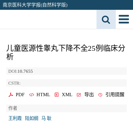
南京医科大学学报(自然科学版)
儿童医源性睾丸下降不全25例临床分
析
DOI:
10.7655
CSTR:
PDF
HTML
XML
导出
引用提醒
作者
王利霞
陆如纲
马 耿