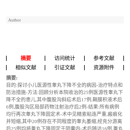
Author
摘要
访问统计
参考文献
相似文献
引证文献
资源附件
摘要:
目的:探讨小儿医源性睾丸下降不全的病因-治疗特点和
防治措施-方法:回顾分析本院收治的25例医源性睾丸下
降不全的患儿,其中腹股沟斜疝术后17例,鞘膜积液术后
6例,腹股沟区局部药物注射治疗后2例-结果:所有病例
均行再次睾丸下降固定术-术中见精索粘连严重,瘢痕化
并短缩,其中20例存在不同程度的睾丸萎缩,经充分游离
后25例均将睾丸下降固定于阴囊内-术后随访16例,睾丸