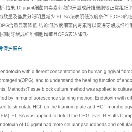
析-结果:10 μg/ml细菌内毒素刺激的牙龈成纤维细胞较正常组细
组的细胞数量及基质分泌明显减少-ELISA法表明低浓度条件下,OPG
l 组OPG含量显著降低-结论:低浓度细菌内毒素可以促进牙龈成纤
则抑制牙龈成纤维细胞增殖且OPG表达降低-
骨保护蛋白
l endotoxin with different concentrations on human gingival fibro
oprotegerin(OPG), and to understand the healing function of endo
ants. Methods:Tissue block culture method was applied to cultur
ified by immunofluorescence staining method. Endotoxin with dif
used to stimulate HGF on the titanium plate and HGF morpholog
EM). ELISA was applied to detect the OPG level. Results:Compa
ndotoxin of 10 μg/ml had more cellular pseudopods and cellular