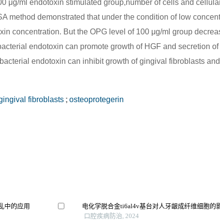
00 μg/ml endotoxin stimulated group,number of cells and cellular
ISA method demonstrated that under the condition of low concent
xin concentration. But the OPG level of 100 μg/ml group decreas
bacterial endotoxin can promote growth of HGF and secretion of 
acterial endotoxin can inhibit growth of gingival fibroblasts an
ingival fibroblasts
;
osteoprotegerin
乱中的应用
电化学脱合金ti6al4v基台对人牙龈成纤维细胞的
口腔疾病防治, 2024