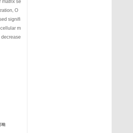
 matrix se
ration, O
ed signifi
cellular m
d decrease
影响