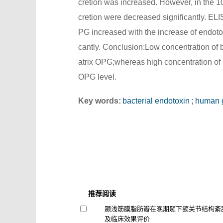
cretion was increased. However, in the 1
cretion were decreased significantly. EL
PG increased with the increase of endoto
cantly. Conclusion:Low concentration of 
atrix OPG;whereas high concentration of b
OPG level.
Key words:
bacterial endotoxin
;
human g
推荐阅读
颞浅筋膜脂肪瓣在晚期颞下颌关节结构紊
及临床效果评价