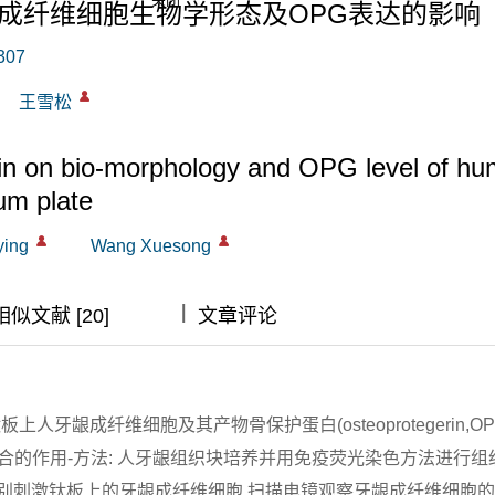
成纤维细胞生物学形态及OPG表达的影响
关闭
307
王雪松
oxin on bio-morphology and OPG level of h
ium plate
ying
Wang Xuesong
|
|
|
相似文献 [20]
文章评论
牙龈成纤维细胞及其产物骨保护蛋白(osteoprotegerin,OP
合的作用-方法: 人牙龈组织块培养并用免疫荧光染色方法进行组
菌内毒素分别刺激钛板上的牙龈成纤维细胞,扫描电镜观察牙龈成纤维细胞