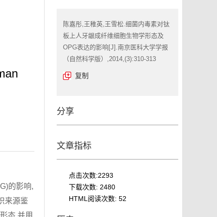
陈嘉彤,王稚英,王雪松.细菌内毒素对钛
板上人牙龈成纤维细胞生物学形态及
OPG表达的影响[J].南京医科大学学报
（自然科学版）,2014,(3):310-313
uman
复制
分享
文章指标
点击次数:
2293
G)的影响,
下载次数:
2480
HTML阅读次数:
52
织来源鉴
的形态,并用