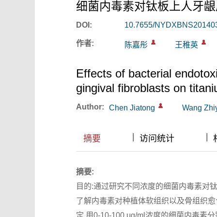
细菌内毒素对钛板上人牙龈
DOI:
10.7655/NYDXBNS20140
作者:
陈嘉彤
王稚英
Effects of bacterial endot
gingival fibroblasts on titan
Author:
Chen Jiatong
Wang Zhi
|
|
|
|
摘要
访问统计
摘要:
目的:通过研究不同浓度的细菌内毒素对钛板上人
了解内毒素对种植体软组织以及骨组织愈
定,用0-10-100 μg/ml浓度的细