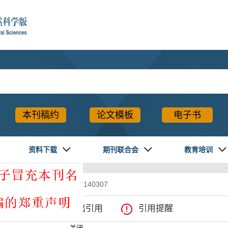
本刊稿约
论文模板
电子书
资料下载
期刊联合会
教育培训
 DOI:10.7655/NYDXBNS20140307
XML下载
导出引用
引用提醒