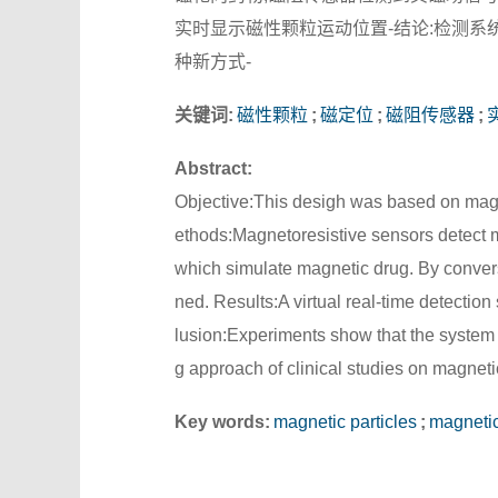
实时显示磁性颗粒运动位置-结论:检测
种新方式-
关键词:
磁性颗粒
;
磁定位
;
磁阻传感器
;
Abstract:
Objective:This desigh was based on magne
ethods:Magnetoresistive sensors detect m
which simulate magnetic drug. By convers
ned. Results:A virtual real-time detecti
lusion:Experiments show that the system 
g approach of clinical studies on magneti
Key words:
magnetic particles
;
magnetic