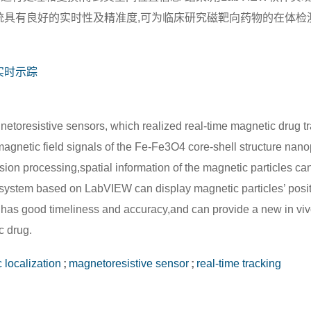
系统具有良好的实时性及精准度,可为临床研究磁靶向药物的在体检
实时示踪
toresistive sensors, which realized real-time magnetic drug t
agnetic field signals of the Fe-Fe3O4 core-shell structure nano
ion processing,spatial information of the magnetic particles ca
on system based on LabVIEW can display magnetic particles’ posi
has good timeliness and accuracy,and can provide a new in viv
c drug.
 localization
;
magnetoresistive sensor
;
real-time tracking