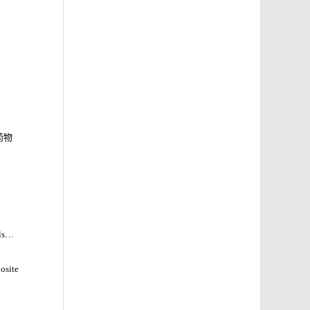
药物
ls
osite