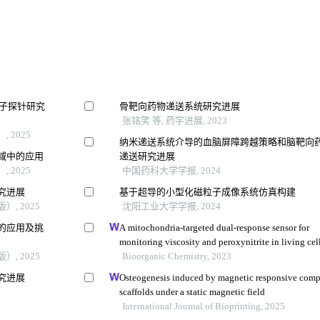
分子探针研究
骨靶向药物递送系统研究进展
张铭笑 等, 药学进展, 2023
 2025
纳米递送系统介导的血脑屏障跨越策略和脑靶向
域中的应用
递送研究进展
 2025
中国药科大学学报, 2024
究进展
基于超导的小型化磁粒子成像系统仿真构建
, 2025
沈阳工业大学学报, 2024
的应用及挑
A mitochondria-targeted dual-response sensor for
monitoring viscosity and peroxynitrite in living cel
, 2025
with distinct fluorescence signals
Bioorganic Chemistry, 2023
究进展
Osteogenesis induced by magnetic responsive comp
scaffolds under a static magnetic field
International Journal of Bioprinting, 2025