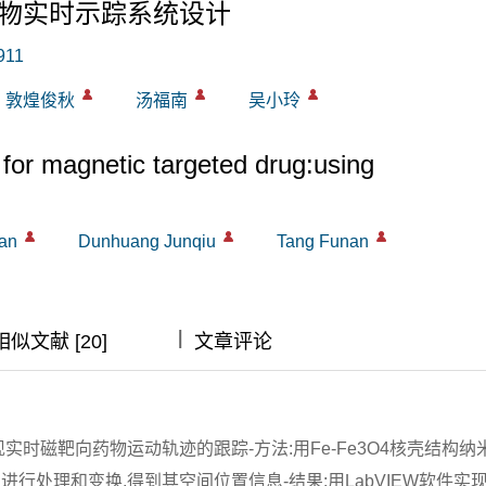
物实时示踪系统设计
911
敦煌俊秋
汤福南
吴小玲
 for magnetic targeted drug:using
an
Dunhuang Junqiu
Tang Funan
|
|
|
相似文献 [20]
文章评论
实时磁靶向药物运动轨迹的跟踪-方法:用Fe-Fe3O4核壳结构纳
行处理和变换,得到其空间位置信息-结果:用LabVIEW软件实现