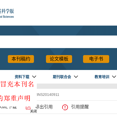
本刊稿约
论文模板
电子书
资料下载
期刊联合会
教育培训
2. DOI:10.7655/NYDXBNS20140911
XML下载
导出引用
引用提醒
关闭