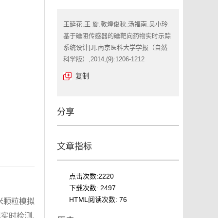
王延花,王 旋,敦煌俊秋,汤福南,吴小玲.
基于磁阻传感器的磁靶向药物实时示踪
系统设计[J].南京医科大学学报（自然
科学版）,2014,(9):1206-1212
复制
分享
文章指标
点击次数:
2220
下载次数:
2497
HTML阅读次数:
76
米颗粒模拟
实时检测,