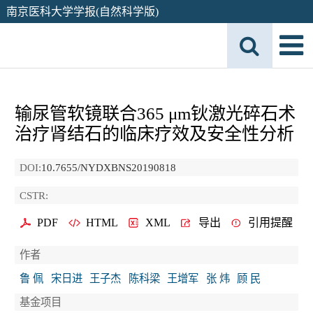
南京医科大学学报(自然科学版)
输尿管软镜联合365 μm钬激光碎石术
治疗肾结石的临床疗效及安全性分析
DOI:
10.7655/NYDXBNS20190818
CSTR:
PDF
HTML
XML
导出
引用提醒
作者
鲁 佩
宋日进
王子杰
陈科梁
王增军
张 炜
顾 民
基金项目