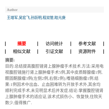
Author
王增军,吴宏飞,孙跃明,程双管,眭元庚
摘要
访问统计
参考文献
相似文献
引证文献
资源附件
摘要:
目的:总结提高腹腔镜肾上腺肿瘤手术技术.方法:采用电
视腹腔镜施行肾上腺肿瘤手术5例,其中皮质醇腺瘤1例,
醛固酮腺瘤3例(左侧2例,右侧2例);嗜铬细胞瘤1例.结
果:1例因术中出血、止血困难转为开放手术外,其余均
顺利完成手术,未见明显术后并发症.结论:掌握腹腔镜肾
上腺肿瘤手术的适应证,该术式损伤小、恢复快,住院天
数少,值得推广.