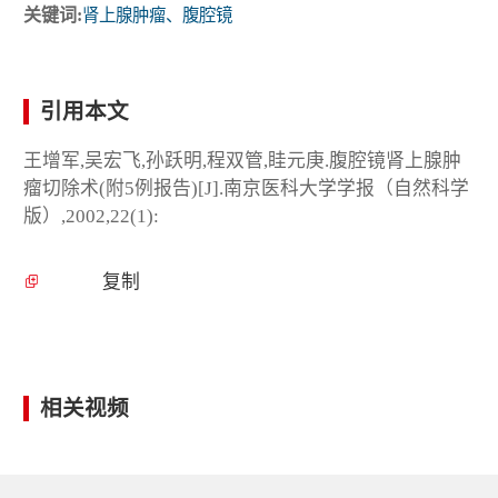
关键词:
肾上腺肿瘤、腹腔镜
引用本文
王增军,吴宏飞,孙跃明,程双管,眭元庚.腹腔镜肾上腺肿
瘤切除术(附5例报告)[J].南京医科大学学报（自然科学
版）,2002,22(1):
复制
相关视频