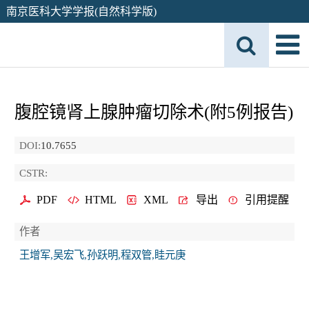
南京医科大学学报(自然科学版)
腹腔镜肾上腺肿瘤切除术(附5例报告)
DOI:
10.7655
CSTR:
PDF
HTML
XML
导出
引用提醒
作者
王增军,吴宏飞,孙跃明,程双管,眭元庚