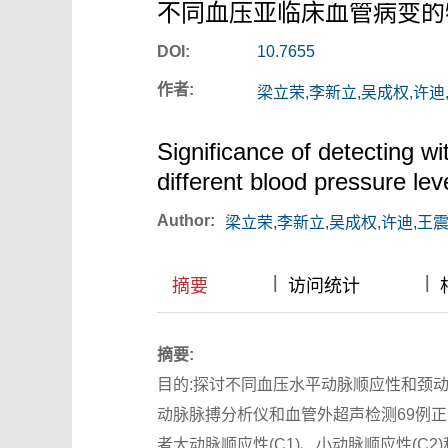
不同血压亚临床血管病变的
DOI:
10.7655
作者:
梁立荣,李新立,吴成权,许迪
Significance of detecting wi
different blood pressure lev
Author:
梁立荣,李新立,吴成权,许迪,王
|
|
|
|
摘要
访问统计
摘要:
目的:探讨不同血压水平动脉顺应性和颈动脉
动脉脉搏分析仪和血管外超声检测69例正
者大动脉顺应性(C1)、小动脉顺应性(C2