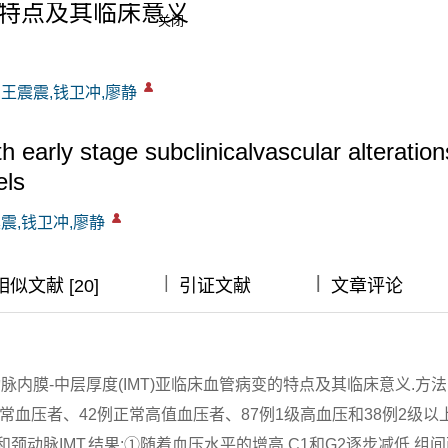
特点及其临床意义
关闭
,王震震,钱卫冲,廖静
th early stage subclinicalvascular alteration
els
震震,钱卫冲,廖静
|
|
|
相似文献 [20]
引证文献
文章评论
内膜-中层厚度(IMT)亚临床血管病变的特点及其临床意义.方法
常血压者、42例正常高值血压者、87例1级高血压和38例2级以
)和颈动脉IMT.结果:①随着血压水平的增高,C1和G2逐步减低,组