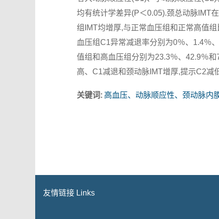
均有统计学差异(P＜0.05).颈总动脉IM
组IMT均增厚,与正常血压组和正常高值组
血压组C1异常减退率分别为0％、1.4％、
值组和高血压组分别为23.3％、42.9％和
高、C1减退和颈动脉IMT增厚,提示C2
关键词:
高血压、动脉顺应性、颈动脉内
友情链接 Links