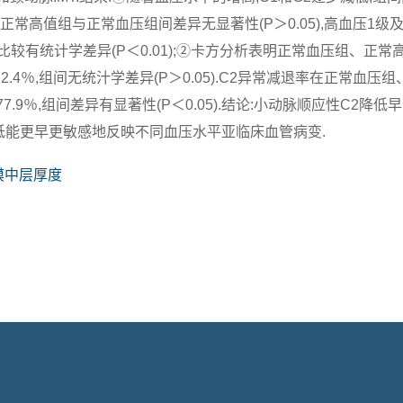
T在正常高值组与正常血压组间差异无显著性(P＞0.05),高血压1级
比较有统计学差异(P＜0.01);②卡方分析表明正常血压组、正常
2.4％,组间无统汁学差异(P＞0.05).C2异常减退率在正常血压
77.9％,组间差异有显著性(P＜0.05).结论:小动脉顺应性C2降低
减低能更早更敏感地反映不同血压水平亚临床血管病变.
膜中层厚度