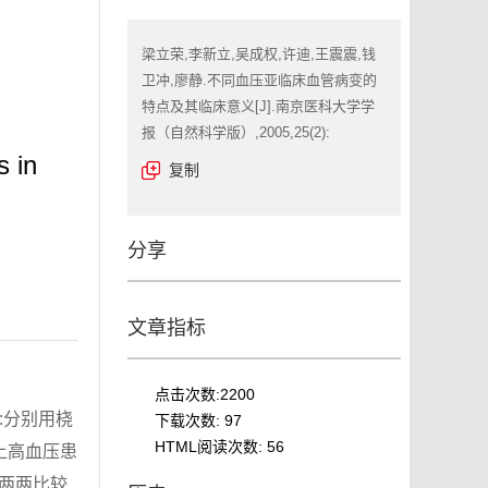
梁立荣,李新立,吴成权,许迪,王震震,钱
卫冲,廖静.不同血压亚临床血管病变的
特点及其临床意义[J].南京医科大学学
报（自然科学版）,2005,25(2):
s in
复制
分享
文章指标
点击次数:
2200
:分别用桡
下载次数:
97
HTML阅读次数:
56
上高血压患
间两两比较