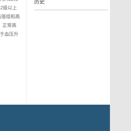
历史
及2级以上
高值组和高
组、正常高
早于血压升