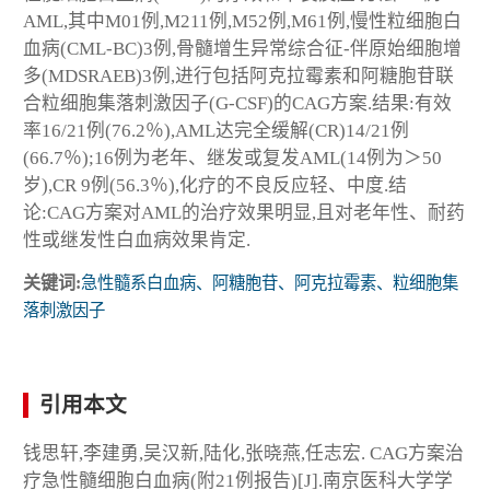
AML,其中M01例,M211例,M52例,M61例,慢性粒细胞白
血病(CML-BC)3例,骨髓增生异常综合征-伴原始细胞增
多(MDSRAEB)3例,进行包括阿克拉霉素和阿糖胞苷联
合粒细胞集落刺激因子(G-CSF)的CAG方案.结果:有效
率16/21例(76.2％),AML达完全缓解(CR)14/21例
(66.7％);16例为老年、继发或复发AML(14例为＞50
岁),CR 9例(56.3％),化疗的不良反应轻、中度.结
论:CAG方案对AML的治疗效果明显,且对老年性、耐药
性或继发性白血病效果肯定.
关键词:
急性髓系白血病、阿糖胞苷、阿克拉霉素、粒细胞集
落刺激因子
引用本文
钱思轩,李建勇,吴汉新,陆化,张晓燕,任志宏. CAG方案治
疗急性髓细胞白血病(附21例报告)[J].南京医科大学学