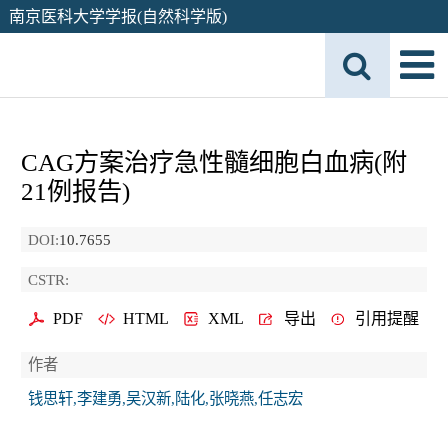
南京医科大学学报(自然科学版)
CAG方案治疗急性髓细胞白血病(附
21例报告)
DOI:
10.7655
CSTR:
PDF
HTML
XML
导出
引用提醒
作者
钱思轩,李建勇,吴汉新,陆化,张晓燕,任志宏