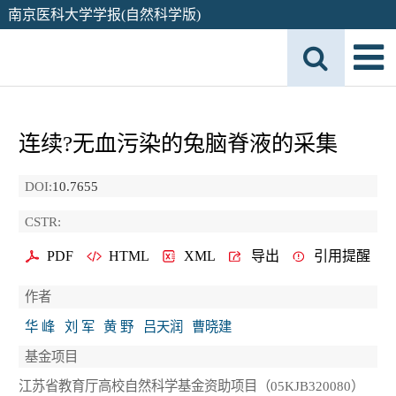
南京医科大学学报(自然科学版)
连续?无血污染的兔脑脊液的采集
DOI:
10.7655
CSTR:
PDF
HTML
XML
导出
引用提醒
作者
华 峰
刘 军
黄 野
吕天润
曹晓建
基金项目
江苏省教育厅高校自然科学基金资助项目（05KJB320080）