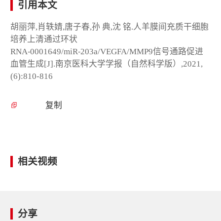
引用本文
胡丽萍,肖轶婧,唐子春,孙 典,沈 铭.人羊膜间充质干细胞
培养上清通过环状
RNA⁃0001649/miR⁃203a/VEGFA/MMP9信号通路促进
血管生成[J].南京医科大学学报（自然科学版）,2021,
(6):810-816
复制
相关视频
分享