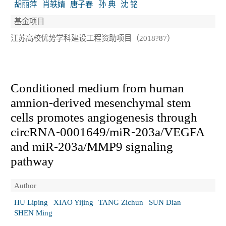
胡丽萍
肖轶婧
唐子春
孙 典
沈 铭
基金项目
江苏高校优势学科建设工程资助项目（2018?87）
Conditioned medium from human
amnion⁃derived mesenchymal stem
cells promotes angiogenesis through
circRNA⁃0001649/miR⁃203a/VEGFA
and miR⁃203a/MMP9 signaling
pathway
Author
HU Liping
XIAO Yijing
TANG Zichun
SUN Dian
SHEN Ming