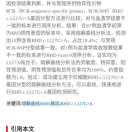
因检测结果判断，并与常规序列特异性引物
PCR（PCR-sequence specific primer，PCR-SSP）RHD
c.1227G>A基因分型方法进行比较；对与血清学结果不
一致的标本进行测序分析。结果：在87例血清学初筛
为RhD阴性表型的标本中，采用熔解曲线分析法，检测
出16例含有RHD c.1227G>A，占比18.4%；与常规
PCR-SSP分型结果一致。对1例与血清学吸收放散结果
不一致的标本进行RHD exon 9测序分析，证实均为
1227A纯合子。熔解曲线分析法的灵敏度、特异度、阳
性预测值、阴性预测值和总符合率均为100%，约登指
数为1.0。结论：成功建立用于红细胞RHD c.1227G>A
基因分型的熔解曲线分析方法，可以高效、快速地进
行RHD c.1227G>A基因检测研究。
关键词:
熔解曲线
;
RHD基因
;
RHD c.1227G>A
引用本文