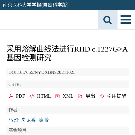
南京医科大学学报(自然科学版)
采用熔解曲线法进行RHD c.1227G>A
基因检测研究
DOI:
10.7655/NYDXBNS20211023
CSTR:
PDF
HTML
XML
导出
引用提醒
作者
马 玲
刘太香
薛 敏
基金项目