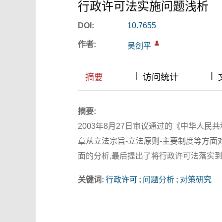
行政许可法实施问题浅析
DOI:
10.7655
作者:
吴剑平
|
|
|
|
|
|
|
摘要
访问统计
摘要:
2003年8月27日审议通过的《中华人民
章从立法宗旨-立法原则-主要制度等方面
面的分析,最后提出了将行政许可法落实到
关键词:
行政许可
;
问题分析
;
对策研究