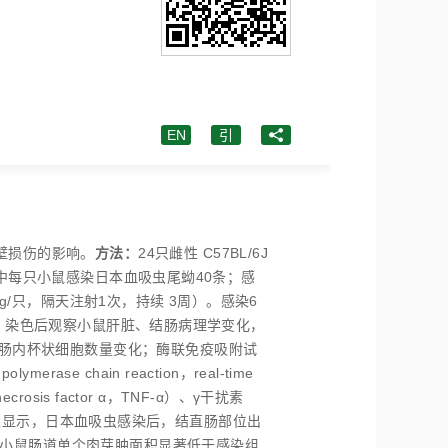
EN
引
鼠肠壁损伤的影响。
方法：
24只雌性 C57BL/6J
5组中每只小鼠感染日本血吸虫尾蚴40条；感
 μg/只，隔天注射1次，持续 3周）。感染6
，HE）染色后观察小鼠肝脏、结肠病理学变化，
色观察小鼠结直肠内杯状细胞数量变化；酶联免疫吸附试
merase chain reaction，real-time
osis factor α，TNF-α）、γ干扰素
果显示，日本血吸虫感染后，结直肠部位出
5组小鼠肠道单个肉芽肿面积显著低于感染组