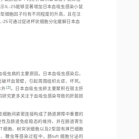
显示IL-25能够显著增加日本血吸虫感染小鼠
1型、2型细胞因子均有不同程度的升高，且在注
IL-25可通过促进杯状细胞分化缓解日本血
血吸虫病的主要原因。日本血吸虫感染后，
壳破坏血管壁，引起周围组织炎症、坏死。
[
2
]
体外
。日本血吸虫虫卵主要聚积在宿主肝
前研究更多关注于血吸虫感染导致的肝脏损
皮细胞间紧密连接构成了肠道屏障中重要的
障的完整性及肠道免疫稳态的维持，并在肠道寄生
胞、T细胞、树突状细胞以及2型固有淋巴细胞
鞭虫等感染过程中，肠tuft 细胞分泌的