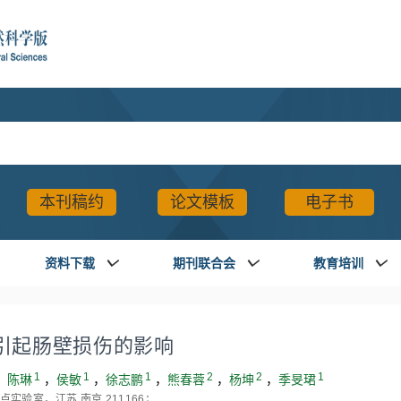
本刊稿约
论文模板
电子书
资料下载
期刊联合会
教育培训
染引起肠壁损伤的影响
1
1
1
2
2
1
，
陈琳
，
侯敏
，
徐志鹏
，
熊春蓉
，
杨坤
，
季旻珺
实验室，江苏 南京 211166；