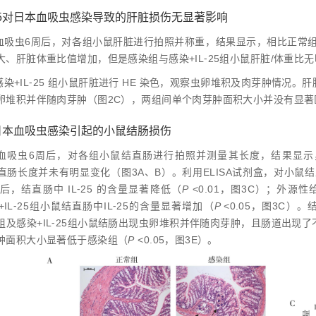
IL⁃25对日本血吸虫感染导致的肝脏损伤无显著影响
吸虫6周后，对各组小鼠肝脏进行拍照并称重，结果显示，相比正常组及正常+
、肝脏体重比值增加，但是感染组与感染+IL⁃25组小鼠肝脏/体重比
染+IL⁃25 组小鼠肝脏进行 HE 染色，观察虫卵堆积及肉芽肿情况。肝脏
卵堆积并伴随肉芽肿（图2C），两组间单个肉芽肿面积大小并没有显著
5缓解日本血吸虫感染引起的小鼠结肠损伤
血吸虫6周后，对各组小鼠结直肠进行拍照并测量其长度，结果显示，正
鼠结直肠长度并未有明显变化（图3A、B）。利用ELISA试剂盒，对小鼠
，结直肠中 IL⁃25 的含量显著降低（
P
<0.01，图3C）；外源性
染+IL⁃25组小鼠结直肠中IL⁃25的含量显著增加（
P
<0.05，图3C）
感染组及感染+IL⁃25组小鼠结肠出现虫卵堆积并伴随肉芽肿，且肠道出现了
肿面积大小显著低于感染组（
P
<0.05，图3E）。