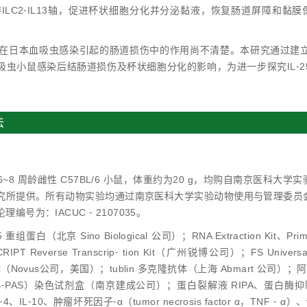
下游ILC2⁃IL13轴，促进杯状细胞分化并分泌黏液，恢复肠道屏障和
25在日本血吸虫感染引起的肠道损伤中的作用尚不清楚。本研究通过建立日
吸虫小鼠感染后结肠道损伤及杯状细胞分化的影响，为进一步探究IL⁃
。
法
6~8 周龄雌性 C57BL/6 小鼠，体重约为20 g，均购自南京医科
究所提供。所有动物实验均通过南京医科大学实验动物使用与管理委员
编号为：IACUC ⁃ 2107035。
 重组蛋白（北京 Sino Biological 公司）；RNA Extraction Kit、Prim
IPT Reverse Transcrip⁃ tion Kit（广州锐博公司）；FS Unive
（Novus公司，美国）；tublin 多克隆抗体（上海 Abmart 公司）；阿尔新蓝
ff， AB⁃PAS）染色试剂盒（南京建成公司）；蛋白裂解液 RIPA、蛋白
4、IL⁃10、肿瘤坏死因子⁃α（tumor necrosis factor α，TNF ⁃ α）、