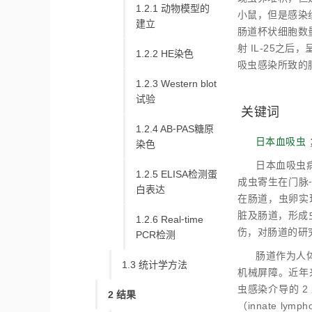
1.2.1 动物模型的
小鼠，但是感染组
建立
肠道杯状细胞数量
射 IL-25之
1.2.2 HE染色
吸虫感染所致的
1.2.3 Western blot
试验
关键词
1.2.4 AB⁃PAS糖原
日本血吸虫
染色
日本血吸虫
1.2.5 ELISA检测蛋
成虫寄生在门脉
白表达
在肠道，虫卵实
脏及肠道，形成
1.2.6 Real⁃time
伤，对肠道的研
PCR检测
肠道作为人
1.3 统计学方法
机械屏障。近年来
虫感染介导的 2
2 结果
（innate lymp