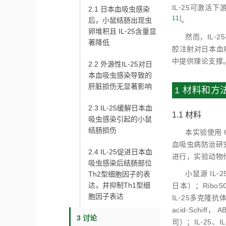
IL⁃25可激活
2.1 日本血吸虫感染
11
]
。
后，小鼠结肠出现虫
卵堆积且 IL⁃25含量显
然而，IL⁃
著降低
腔注射对日本血
中提供理论支撑
2.2 外源性IL⁃25对日
本血吸虫感染导致的
肝脏损伤无显著影响
1 材料和方
2.3 IL⁃25缓解日本血
1.1 材料
吸虫感染引起的小鼠
结肠损伤
本实验使用 
血吸虫病防治研
2.4 IL⁃25促进日本血
进行，实验动物伦理
吸虫感染后结肠部位
小鼠源 IL⁃25
Th2型细胞因子的表
达，并抑制Th1型细
日本）；RiboSCR
胞因子表达
IL⁃25多克隆抗体
acid⁃Schi
3 讨论
司）；IL⁃25、IL⁃