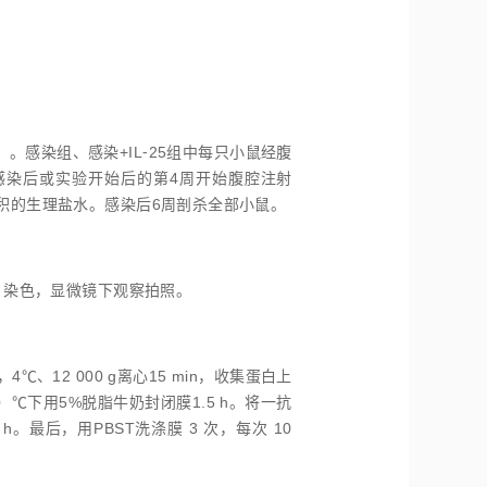
只）。感染组、感染+IL⁃25组中每只小鼠经腹
小鼠于感染后或实验开始后的第4周开始腹腔注射
同体积的生理盐水。感染后6周剖杀全部小鼠。
E 染色，显微镜下观察拍照。
℃、12 000 g离心15 min，收集蛋白上
2）℃下用5%脱脂牛奶封闭膜1.5 h。将一抗
h。最后，用PBST洗涤膜 3 次，每次 10