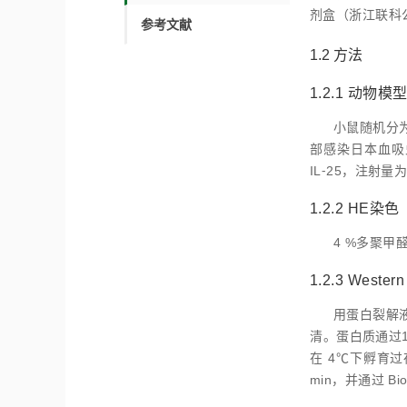
剂盒（浙江联科
参考文献
1.2 方法
1.2.1 动物
小鼠随机分为
部感染日本血吸虫
IL⁃25，注射
1.2.2 HE染色
4 %多聚甲
1.2.3 Wester
用蛋白裂解液 
清。蛋白质通过10
在 4℃下孵育过
min，并通过 B