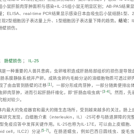
小鼠肝脏肉芽肿面积与感染+IL-25组小鼠无明显区别；AB-PAS结果
；ELISA、real-time PCR结果显示感染日本血吸虫后小鼠结肠
后，呈现2型细胞因子表达量上升、1型细胞因子表达量下降的趋势。
结论：
肠壁损伤。
；
肠壁损伤
；
IL-25
病是一种重要的人兽共患病，虫卵堆积造成肝肠局部组织的损伤是导致
⁃肠系膜静脉系统并产卵。成熟虫卵内毛蚴分泌的溶细胞物质可透过卵
[
1
]
现了由血管到肠壁的迁移
，一部分形成肉芽肿，一部分随粪便排出
[
3
-
4
]
虫卵肉芽肿，进而引起肝肠纤维化，即“肝肠血吸虫病”
。然而，先
究相对较少。
体内最大的免疫器官和最大的微生态场所，受到越来越多的关注。肠上
研究发现，白细胞介素（interleukin，IL）⁃25可参与肠道屏
 型免疫应答中发挥关键作用。IL⁃25也称为IL⁃17E，可以由上皮细
[
5
-
7
]
hoid cell，ILC2）分泌
。在肠道蠕虫，例如巴西日圆线虫、旋毛虫、