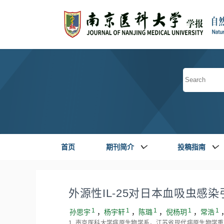
首页
期刊简介
投稿指南
外源性IL⁃25对日本血吸虫感
1
1
1
1
1
孙思宇
，
杨宇轩
，
陈璐
，
倪杨玥
，
常浩
1. 南京医科大学病原生物学系，江苏省现代病原生物学重点