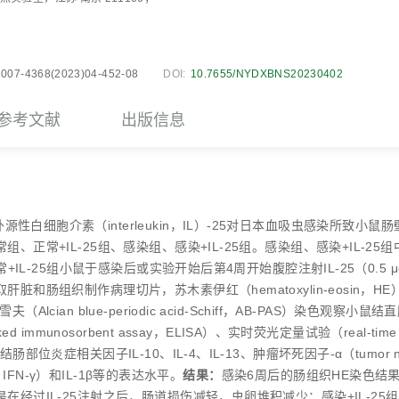
1007-4368(2023)04-452-08
DOI:
10.7655/NYDXBNS20230402
参考文献
出版信息
关闭
源性白细胞介素（interleukin，IL）-25对日本血吸虫感染所致小
组、正常+IL-25组、感染组、感染+IL-25组。感染组、感染+IL-2
正常+IL-25组小鼠于感染后或实验开始后第4周开始腹腔注射IL-25（0.5
肝脏和肠组织制作病理切片，苏木素伊红（hematoxylin-eosin
（Alcian blue-periodic acid-Schiff，AB-PAS）染
ked immunosorbent assay，ELISA）、实时荧光定量试验（real-time poly
肠部位炎症相关因子IL-10、IL-4、IL-13、肿瘤坏死因子-α（tumor necr
 γ， IFN-γ）和IL-1β等的表达水平。
结果：
感染6周后的肠组织HE染色结
在经过IL-25注射之后，肠道损伤减轻，虫卵堆积减少；感染+IL-2