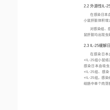
2.2 外源性
在感染日本血
小鼠肝脏体积增大
对感染组、感
鼠肝脏均出现虫
2.3 IL⁃2
在感染日本
+IL⁃25组小
感染日本血吸虫后
+IL⁃25组、感
+IL⁃25组，
结肠中单个肉芽