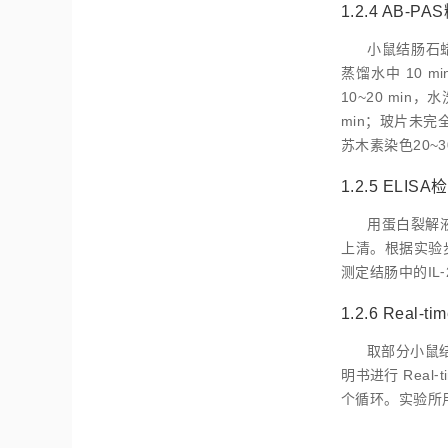
1.2.4 AB⁃P
小鼠结肠石蜡
蒸馏水中 10 m
10~20 mi
min；玻片未完
苏木素染色20~
1.2.5 ELI
用蛋白裂解液 
上清。根据实验步骤
测定结肠中的IL⁃2
1.2.6 Real⁃
取部分小鼠结
明书进行 Real
个循环。实验所