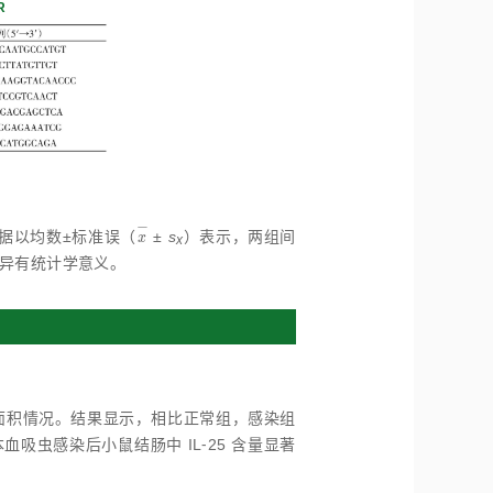
R
−
验数据以均数±标准误（
±
s
）表示，两组间
x
-
x
x
为差异有统计学意义。
肿面积情况。结果显示，相比正常组，感染组
血吸虫感染后小鼠结肠中 IL⁃25 含量显著