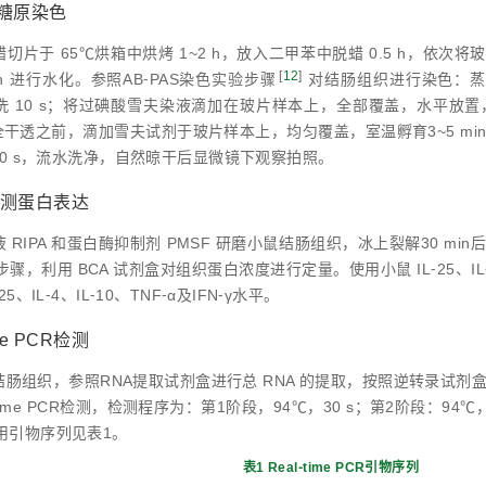
AS糖原染色
切片于 65℃烘箱中烘烤 1~2 h，放入二甲苯中脱蜡 0.5 h，依次将
[
12
]
in 进行水化。参照AB⁃PAS染色实验步骤
对结肠组织进行染色：蒸
n，水洗 10 s；将过碘酸雪夫染液滴加在玻片样本上，全部覆盖，水平放置，
全干透之前，滴加雪夫试剂于玻片样本上，均匀覆盖，室温孵育3~5 min
30 s，流水洗净，自然晾干后显微镜下观察拍照。
SA检测蛋白表达
RIPA 和蛋白酶抑制剂 PMSF 研磨小鼠结肠组织，冰上裂解30 min后，4
，利用 BCA 试剂盒对组织蛋白浓度进行定量。使用小鼠 IL⁃25、IL⁃4、IL⁃
5、IL⁃4、IL⁃10、TNF⁃α及IFN⁃γ水平。
time PCR检测
肠组织，参照RNA提取试剂盒进行总 RNA 的提取，按照逆转录试剂盒说
⁃time PCR检测，检测程序为：第1阶段，94℃，30 s；第2阶段：94℃，5
用引物序列见表1。
表1 Real⁃time PCR引物序列