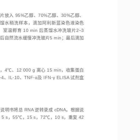
玻片放入 95%乙醇、70%乙醇、30%乙醇、
馏水稍洗样本，滴加阿利新蓝染色液染色
室温孵育 10 min 后蒸馏水冲洗玻片2~3
后自然流水缓慢冲洗玻片5 min；最后滴加
℃、12 000 g 离心 15 min，收集蛋白
10、TNF⁃α及 IFN⁃γ ELISA 试剂盒
明书将总 RNA 逆转录成 cDNA。根据说
 s，55℃，15 s，72℃，10 s，重复 42