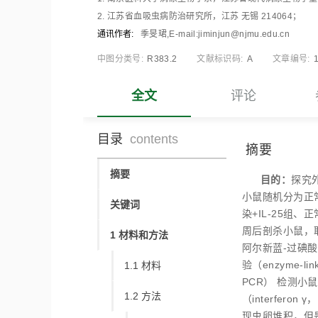
2. 江苏省血吸虫病防治研究所，江苏 无锡 214064；
通讯作者:
季旻珺,E-mail:jiminjun@njmu.edu.cn
中图分类号:
R383.2
文献标识码:
A
文章编号:
全文
评论
目录
contents
摘要
摘要
目的：
探究外
小鼠随机分为正常
关键词
染+IL-25组、
周后剖杀小鼠，取
1 材料和方法
阿尔新蓝-过碘酸雪夫
验（enzyme-lin
1.1 材料
PCR） 检测小鼠结
1.2 方法
（interferon
现虫卵堆积，但是