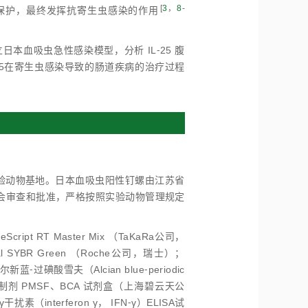
[
3
，
8
-
黏膜保护，最终发挥抗寄生虫感染的作用
本血吸虫急性感染模型，分析 IL⁃25 腹
25在寄生虫感染导致的肠道疾病的治疗过程
大学实验动物基地。日本血吸虫阳性钉螺由江苏省
会审查和批准，严格按照实验动物管理规定
eScript RT Master Mix （TaKaRa公司，
rsal SYBR Green （Roche公司，瑞士）；
⁃过碘酸雪夫（Alcian blue⁃periodic
酶抑制剂 PMSF、BCA 试剂盒（上海碧云天公
γ干扰素（interferon γ， IFN⁃γ）ELISA试