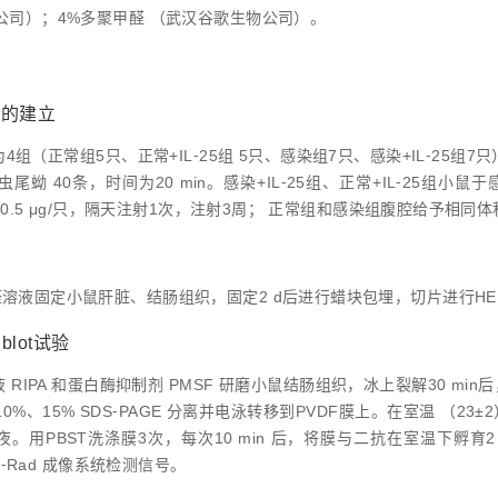
公司）；4%多聚甲醛 （武汉谷歌生物公司）。
模型的建立
4组（正常组5只、正常+IL⁃25组 5只、感染组7只、感染+IL⁃25组7
尾蚴 40条，时间为20 min。感染+IL⁃25组、正常+IL⁃25组
量为0.5 μg/只，隔天注射1次，注射3周； 正常组和感染组腹腔给予相
醛溶液固定小鼠肝脏、结肠组织，固定2 d后进行蜡块包埋，切片进行H
n blot试验
RIPA 和蛋白酶抑制剂 PMSF 研磨小鼠结肠组织，冰上裂解30 min后，4
%、15% SDS⁃PAGE 分离并电泳转移到PVDF膜上。在室温 （23±
夜。用PBST洗涤膜3次，每次10 min 后，将膜与二抗在室温下孵育2 
io⁃Rad 成像系统检测信号。