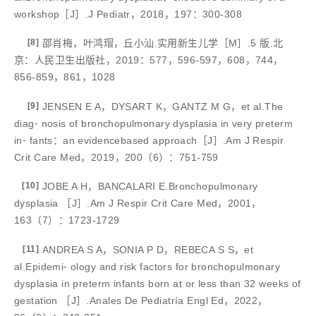
workshop［J］.J Pediatr，2018，197：300-308
[8]
邵肖梅，叶鸿瑁，丘小汕.实用新生儿学［M］.5 版.北
京：人民卫生出版社，2019：577，596-597，608，744，
856-859，861，1028
[9]
JENSEN E A，DYSART K，GANTZ M G，et al.The
diag⁃ nosis of bronchopulmonary dysplasia in very preterm
in⁃ fants：an evidencebased approach［J］.Am J Respir
Crit Care Med，2019，200（6）：751-759
[10]
JOBE A H，BANCALARI E.Bronchopulmonary
dysplasia ［J］.Am J Respir Crit Care Med，2001，
163（7）：1723-1729
[11]
ANDREA S A，SONIA P D，REBECA S S，et
al.Epidemi⁃ ology and risk factors for bronchopulmonary
dysplasia in preterm infants born at or less than 32 weeks of
gestation ［J］.Anales De Pediatría Engl Ed，2022，