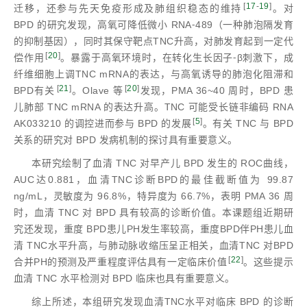
[
17
-
19
]
迁移，还参与先天免疫形成及肺组织稳态的维持
。对
BPD 的研究发现，高氧可降低微小 RNA⁃489（一种肺泡隔发育
的抑制基因），同时其保守靶点TNC升高，对肺发育起到一定代
[
20
]
偿作用
。暴露于高氧环境时，在转化生长因子⁃β刺激下，成
纤维细胞上调TNC mRNA的表达，与高氧诱导的肺泡化阻滞和
[
21
]
[
20
]
BPD有关
。Olave 等
发现，PMA 36~40 周时，BPD 患
儿肺部 TNC mRNA 的表达升高。TNC 可能受长链非编码 RNA
[
5
]
AK033210 的调控进而参与 BPD 的发展
。有关 TNC 与 BPD
关系的研究对 BPD 发病机制的探讨具有重要意义。
本研究绘制了血清 TNC 对早产儿 BPD 发生的 ROC曲线，
AUC达0.881，血清TNC诊断BPD的最佳截断值为 99.87
ng/mL，灵敏度为 96.8%，特异度为 66.7%，表明 PMA 36 周
时，血清 TNC 对 BPD 具有较高的诊断价值。本课题组近期研
究还发现，重度 BPD患儿PH发生率较高，重度BPD伴PH患儿血
清 TNC水平升高，与肺动脉收缩压呈正相关，血清TNC 对BPD
[
22
]
合并PH的预测及严重程度评估具有一定临床价值
。这些提示
血清 TNC 水平检测对 BPD 临床也具有重要意义。
综上所述，本组研究发现血清TNC水平对临床 BPD 的诊断