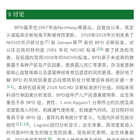
3 讨论
BPD最早在1967年由Northway等提出，自提出以来，其定
义或临床诊断标准不断被修改更新， 2018和2019年分别发表了
[
7
]
[
9
]
NICHD共识研讨会
和 Jensen等
新的 BPD 诊断标准，对
[
10
]
以往沿用的特别是 2001 年的 NICHD 标准
做了修改和完
善，目前国内常用2018年的NICHD标准。BPD源于未成熟的肺
暴露于各种产前及产后因素，患病婴儿死亡率更高，存活者患肺
部和心血管疾病以及遗留神经发育后遗症的风险更高，更好地了
解 BPD 的风险因素是迈向预防和充分管理该疾病的关键一步
[
11
]
。本研究组采用 2018 NICHD 诊断标准进行分组，对临床资
料进行单因素分析发现，BPD组早产儿产前激素使用率、出生体
重低于非 BPD 组，男性、1 min Apgar≤7 分等所占的比例及高
浓度氧吸入时间、机械通气使用率、机械通气时间、总住院时间
等高于非 BPD 组，差异均具有统计学意义，与国内外研究结论
[
12
-
13
]
相符
。Logistic回归分析显示，出生体重、高浓度氧吸入
时间是BPD发生的独立危险因素，现有研究表明，出生体重越
[
8
]
低，BPD发病率越高
，早产儿肺部发育不成熟，肺泡毛细血管