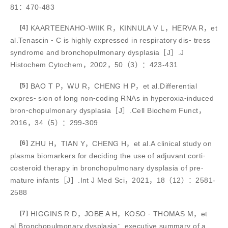
81：470-483
[4]
KAARTEENAHO⁃WIIK R，KINNULA V L，HERVA R，et
al.Tenascin ⁃ C is highly expressed in respiratory dis⁃ tress
syndrome and bronchopulmonary dysplasia［J］.J
Histochem Cytochem，2002，50（3）：423-431
[5]
BAO T P，WU R，CHENG H P，et al.Differential
expres⁃ sion of long non⁃coding RNAs in hyperoxia⁃induced
bron⁃chopulmonary dysplasia［J］.Cell Biochem Funct，
2016，34（5）：299-309
[6]
ZHU H，TIAN Y，CHENG H，et al.A clinical study on
plasma biomarkers for deciding the use of adjuvant corti⁃
costeroid therapy in bronchopulmonary dysplasia of pre⁃
mature infants［J］.Int J Med Sci，2021，18（12）：2581-
2588
[7]
HIGGINS R D，JOBE A H，KOSO ⁃ THOMAS M，et
al.Bronchopulmonary dysplasia：executive summary of a