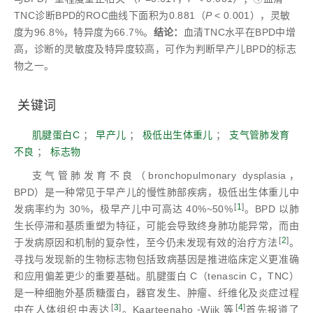
TNC诊断BPD的ROC曲线下面积为0.881（
P
< 0.001），灵敏
度为96.8%，特异度为66.7%。
结论：
血清TNC水平在BPD中增
高，诊断的灵敏度及特异度较高，可作为判断早产儿BPD的标志
物之一。
关键词
肌腱蛋白C
；
早产儿
；
极低出生体重儿
；
支气管肺发育
不良
；
标志物
支气管肺发育不良（bronchopulmonary dysplasia，
BPD）是一种常见于早产儿的慢性肺部疾病，极低出生体重儿中
[
1
]
发病率约为 30%，极早产儿中可高达 40%~50%
。BPD 以肺
生长停滞和基质重塑为特征，可能会导致终身肺功能异常，而由
[
2
]
于发病原因和机制的复杂性，至今仍未发现有效的治疗方法
。
寻找与发现新的生物标志物包括致病基因是推进临床定义更准确
和应用偏差更少的重要基础。肌腱蛋白 C（tenascin C，TNC）
是一种细胞外基质糖蛋白，器官发生、肿瘤、纤维化及炎症过程
[
3
]
[
4
]
中在人体组织中表达
。Kaarteenaho ⁃Wiik 等
首先报道了