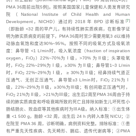
PMA 36周前出院5例]。按照美国国家儿童保健和人类发育研究
院（National Institute of Child Health and Human
[
7
]
Development，NICHD）通过的 2018 年 BPD 诊断标准
（即胎龄 <32 周的早产儿，有持续性肺实质疾病，在影像学证
明为肺实质病变的前提下，PMA 36周时至少需要用氧3 d以维持
动脉血氧饱和度达90%~95%。按照不同的吸氧方式及吸氧浓
度：鼻导管 <1 L/min时，吸入氧浓度（fraction of inspiration
oxygen，FiO
）22%~70%为Ⅰ级，>70% 为Ⅱ级；头罩吸氧
2
时，FiO
22%~29%为Ⅰ级，≥30% 为Ⅱ级；鼻导管1~3 L/min
2
时，FiO
22%~29%为Ⅰ级， ≥ 30%为Ⅱ级；经鼻持续气道正
2
压通气、无创正压通气、鼻导管≥3 L/min时，FiO
21%为Ⅰ
2
级，22%~29%为Ⅱ级，≥30%为Ⅲ级；有创间歇正压通气时，
FiO
21%为Ⅱ级，>21%为Ⅲ级；出生后2周至PMA 36周由于持
2
续的肺实质病变和呼吸衰竭所致的死亡且排除如新生儿坏死性小
肠结肠炎、败血症等其他疾病时为ⅢA级。纳入标准：①出生体
重 <1 500 g，胎龄 <32 周，出生后 24 h 内转入本院 NICU；②
在院至 PMA 36 周，诊断明确，病例资料完整。排除标准：①患
有严重先天性疾病、先天畸形、膈疝、遗传代谢病等；②PMA