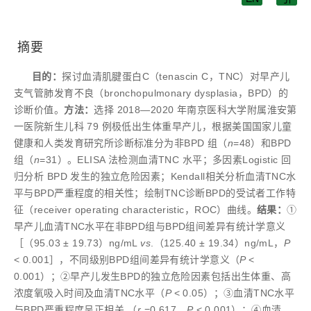
摘要
目的：
探讨血清肌腱蛋白C（tenascin C，TNC）对早产儿
支气管肺发育不良（bronchopulmonary dysplasia，BPD）的
诊断价值。
方法：
选择 2018—2020 年南京医科大学附属淮安第
一医院新生儿科 79 例极低出生体重早产儿，根据美国国家儿童
健康和人类发育研究所诊断标准分为非BPD 组（
n
=48）和BPD
组（
n
=31）。ELISA 法检测血清TNC 水平；多因素Logistic 回
归分析 BPD 发生的独立危险因素；Kendall相关分析血清TNC水
平与BPD严重程度的相关性；绘制TNC诊断BPD的受试者工作特
征（receiver operating characteristic，ROC）曲线。
结果：
①
早产儿血清TNC水平在非BPD组与BPD组间差异有统计学意义
［（95.03 ± 19.73）ng/mL
vs
.（125.40 ± 19.34）ng/mL，
P
< 0.001］，不同级别BPD组间差异有统计学意义（
P
<
0.001）；②早产儿发生BPD的独立危险因素包括出生体重、高
浓度氧吸入时间及血清TNC水平（
P
< 0.05）；③血清TNC水平
与BPD严重程度呈正相关 （
r
=0.617，
P
< 0.001）；④血清