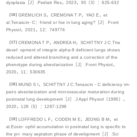
dysplasia［J］.Pediatr Res，2023，93（3）：625-632
[16]
GREMLICH S，CREMONA T P，YAO E，et
al.Tenascin⁃ C：friend or foe in lung aging?［J］.Front
Physiol，2021，12：749776
[17]
CREMONA T P，ANDREA H，SCHITTNY J C.The
devel⁃ opment of integrin alpha⁃8 deficient lungs shows
reduced and altered branching and a correction of the
phenotype during alveolarization［J］.Front Physiol，
2020，11：530635
[18]
MUND S I，SCHITTNY J C.Tenascin ⁃ C deficiency im⁃
pairs alveolarization and microvascular maturation during
postnatal lung development［J］.J Appl Physiol（1985），
2020，128（5）：1287-1298
[19]
LOFFREDO L F，CODEN M E，JEONG B M，et
al.Eosin⁃ ophil accumulation in postnatal lung is specific to
the pri⁃ mary septation phase of development［J］.Sci