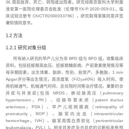
36 周前放弃、死亡、转院或出院者。研究经南京医科大学附属
淮安第一医院伦理委员会批准（伦理号YX⁃P⁃2020⁃059⁃01，临
床试验注册号 ChiCTR2000033796），研究取得家属同意并签
署知情同意书。
1.2 方法
1.2.1 研究对象分组
所有纳入研究的早产儿分为非 BPD 组与 BPD 组，收集临床
资料，包括妊娠期高血压、妊娠期糖尿病、产前激素使用情况等
母孕期因素，出生体重、胎龄、性别、剖宫产、多胞胎、1 min
Apgar评分等出生情况，高浓度氧（FiO
≥40%）吸入时间、使
2
用机械通气、机械通气时间、总住院时间等治疗情况，重要的合
并症与并发症[包括 NRDS、肺动脉高压（pulmonary
hypertension，PH）、动脉导管未闭（patent ductus
arteriosus，PDA）、早产儿视网膜病（retinopathy of
prematurity，ROP）、脑室内出血（intraventricular
hemorrhage，IVH）、脑室周围白质软化（periventricular
leukomalacia，PVL）]。相关并发症及合并症的诊断标准参照