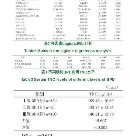
表2 多因素Logistic回归分析
Table2 Multivariate logistic regression analysis
表3 不同级别BPD血清TNC水平
Table3 Serum TNC levels of different levels of BPD