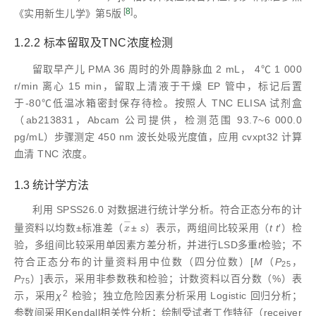
[
8
]
《实用新生儿学》第5版
。
1.2.2 标本留取及TNC浓度检测
留取早产儿 PMA 36 周时的外周静脉血 2 mL， 4℃ 1 000
r/min 离心 15 min，留取上清液于干燥 EP 管中，标记后置
于-80℃低温冰箱密封保存待检。按照人 TNC ELISA 试剂盒
（ab213831，Abcam 公司提供，检测范围 93.7~6 000.0
pg/mL）步骤测定 450 nm 波长处吸光度值，应用 cvxpt32 计算
血清 TNC 浓度。
1.3 统计学方法
利用 SPSS26.0 对数据进行统计学分析。符合正态分布的计
−
量资料以均数±标准差（
±
s
）表示，两组间比较采用（
t
t
′）检
x
-
x
验，多组间比较采用单因素方差分析，并进行LSD多重
t
检验；不
符合正态分布的计量资料用中位数（四分位数）[
M
（
P
，
25
P
）]表示，采用非参数秩和检验；计数资料以百分数（%）表
75
2
示，采用
χ
检验；独立危险因素分析采用 Logistic 回归分析；
参数间采用Kendall相关性分析；绘制受试者工作特征（receiver