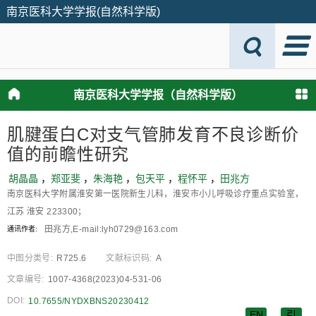
南京医科大学学报(自然科学版)
南京医科大学学报（自然科学版）
肌腱蛋白C对支气管肺发育不良诊断价
值的前瞻性研究
胡晶晶
，
郑亚斐
，
朱海艳
，
包天平
，
程怀平
，
田兆方
南京医科大学附属淮安第一医院新生儿科，淮安市小儿呼吸诊疗重点实验室，
江苏 淮安 223300；
田兆方,E-mail:lyh0729@163.com
通讯作者:
中图分类号:
R725.6
文献标识码:
A
文章编号:
1007-4368(2023)04-531-06
DOI:
10.7655/NYDXBNS20230412
EN
引