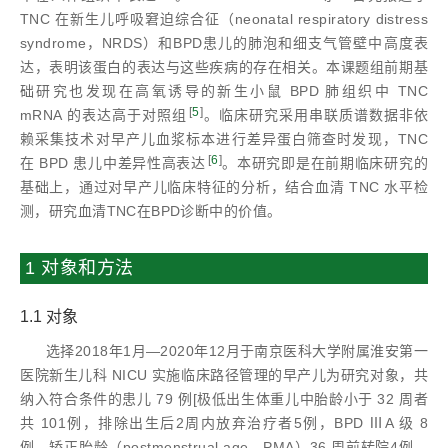
TNC 在新生儿呼吸窘迫综合征（neonatal respiratory distress
syndrome，NRDS）和BPD患儿的肺泡和细支气管壁中高度表
达，表明该蛋白的表达与这些疾病的存在相关。本课题组前期基
础研究也发现在高氧诱导的新生小鼠 BPD 肺组织中 TNC
[
5
]
mRNA 的表达高于对照组
。临床研究采用串联质谱数据非依
赖采集技术对早产儿血浆标本进行差异蛋白筛查时发现，TNC
[
6
]
在 BPD 患儿中差异性高表达
。本研究即是在前期临床研究的
基础上，通过对早产儿临床特征的分析，结合血清 TNC 水平检
测，研究血清TNC在BPD诊断中的价值。
1 对象和方法
1.1 对象
选择2018年1月—2020年12月于南京医科大学附属淮安第一
医院新生儿科 NICU 实施临床路径管理的早产儿为研究对象，共
纳入符合条件的患儿 79 例[极低出生体重儿中胎龄小于 32 周者
共 101例，排除出生后2周内放弃治疗者5例，BPD ⅢA 级 8
例，矫正胎龄（postmenstrual age，PMA）36 周前转院4例，