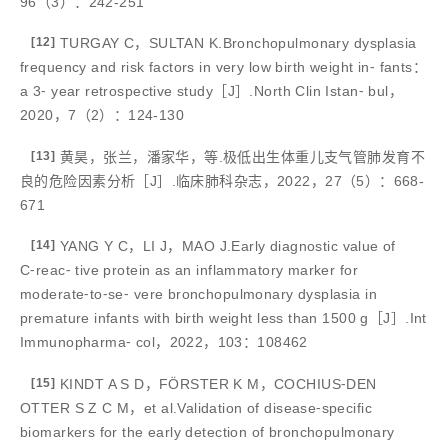
96（3）：242-251
[12]
TURGAY C，SULTAN K.Bronchopulmonary dysplasia
frequency and risk factors in very low birth weight in⁃ fants：
a 3⁃ year retrospective study［J］.North Clin Istan⁃ bul，
2020，7（2）：124-130
[13]
黄昊，张兰，潘家华，等.极低出生体重儿支气管肺发育不
良的危险因素分析［J］.临床肺科杂志，2022，27（5）：668-
671
[14]
YANG Y C，LI J，MAO J.Early diagnostic value of
C⁃reac⁃ tive protein as an inflammatory marker for
moderate⁃to⁃se⁃ vere bronchopulmonary dysplasia in
premature infants with birth weight less than 1500 g［J］.Int
Immunopharma⁃ col，2022，103：108462
[15]
KINDT A S D，FÖRSTER K M，COCHIUS⁃DEN
OTTER S Z C M，et al.Validation of disease⁃specific
biomarkers for the early detection of bronchopulmonary