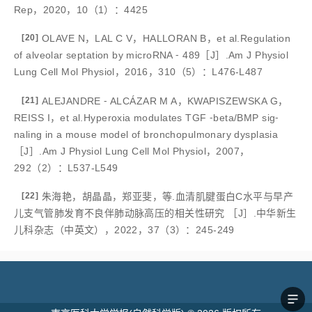
Rep，2020，10（1）：4425
[20]
OLAVE N，LAL C V，HALLORAN B，et al.Regulation
of alveolar septation by microRNA ⁃ 489［J］.Am J Physiol
Lung Cell Mol Physiol，2016，310（5）：L476-L487
[21]
ALEJANDRE ⁃ ALCÁZAR M A，KWAPISZEWSKA G，
REISS I，et al.Hyperoxia modulates TGF ⁃beta/BMP sig⁃
naling in a mouse model of bronchopulmonary dysplasia
［J］.Am J Physiol Lung Cell Mol Physiol，2007，
292（2）：L537-L549
[22]
朱海艳，胡晶晶，郑亚斐，等.血清肌腱蛋白C水平与早产
儿支气管肺发育不良伴肺动脉高压的相关性研究 ［J］.中华新生
儿科杂志（中英文），2022，37（3）：245-249