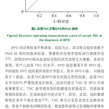
图2 血清TNC诊断BPD的ROC曲线
Figure2 Receiver operating characteristic curve of serum TNC in
the diagnosis of BPD
BPD 的诊断标准不断演变，目前为止，其诊断过程仅依赖于
PMA 36 周时的临床标准，需要新的生物学指标进行病情评估
[
15
]
，因而对BPD相关血清标志物的研究显得尤为重要。本研究
发现，早产儿血清 TNC 的水平，BPD 组显著高于非 BPD 组，
不同级别 BPD 组间差异有统计学意义，其中 BPDⅡ级、 Ⅲ级组
高于Ⅰ级组，血清TNC是BPD发生的独立危险因素，血清TNC
水平与BPD 严重程度呈正相关，这些均提示 TNC 在 BPD 中具
有重要意义。TNC 是早期发现的肌腱蛋白家族成员，在胚胎发
育期间高表达，在成体组织中表达低下，损伤、炎症、组织重塑
[
16
]
等特定条件下表达增加
。TNC 参与分支形态发生及肺泡形
成，有助于新肺泡间隔的形成、微血管的成熟以及细胞的增殖和