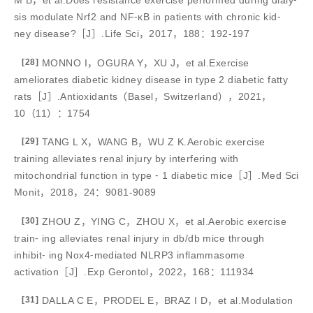
M B，et al.Does resistance exercise performed during dialy⁃
sis modulate Nrf2 and NF⁃κB in patients with chronic kid⁃
ney disease?［J］.Life Sci，2017，188：192-197
[28]
MONNO I，OGURA Y，XU J，et al.Exercise
ameliorates diabetic kidney disease in type 2 diabetic fatty
rats［J］.Antioxidants（Basel，Switzerland），2021，
10（11）：1754
[29]
TANG L X，WANG B，WU Z K.Aerobic exercise
training alleviates renal injury by interfering with
mitochondrial function in type ⁃ 1 diabetic mice［J］.Med Sci
Monit，2018，24：9081-9089
[30]
ZHOU Z，YING C，ZHOU X，et al.Aerobic exercise
train⁃ ing alleviates renal injury in db/db mice through
inhibit⁃ ing Nox4⁃mediated NLRP3 inflammasome
activation［J］.Exp Gerontol，2022，168：111934
[31]
DALLA C E，PRODEL E，BRAZ I D，et al.Modulation