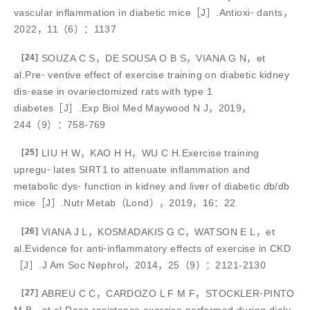
vascular inflammation in diabetic mice［J］.Antioxi⁃ dants，
2022，11（6）：1137
[24]
SOUZA C S，DE SOUSA O B S，VIANA G N，et
al.Pre⁃ ventive effect of exercise training on diabetic kidney
dis⁃ease in ovariectomized rats with type 1
diabetes［J］.Exp Biol Med Maywood N J，2019，
244（9）：758-769
[25]
LIU H W，KAO H H，WU C H.Exercise training
upregu⁃ lates SIRT1 to attenuate inflammation and
metabolic dys⁃ function in kidney and liver of diabetic db/db
mice［J］.Nutr Metab（Lond），2019，16：22
[26]
VIANA J L，KOSMADAKIS G C，WATSON E L，et
al.Evidence for anti⁃inflammatory effects of exercise in CKD
［J］.J Am Soc Nephrol，2014，25（9）：2121-2130
[27]
ABREU C C，CARDOZO L F M F，STOCKLER⁃PINTO