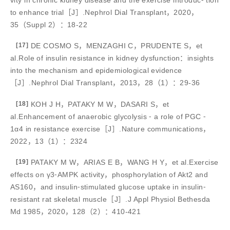
to enhance trial［J］.Nephrol Dial Transplant，2020，
35（Suppl 2）：18-22
[17]
DE COSMO S，MENZAGHI C，PRUDENTE S，et
al.Role of insulin resistance in kidney dysfunction：insights
into the mechanism and epidemiological evidence
［J］.Nephrol Dial Transplant，2013，28（1）：29-36
[18]
KOH J H，PATAKY M W，DASARI S，et
al.Enhancement of anaerobic glycolysis ⁃ a role of PGC ⁃
1α4 in resistance exercise［J］.Nature communications，
2022，13（1）：2324
[19]
PATAKY M W，ARIAS E B，WANG H Y，et al.Exercise
effects on γ3⁃AMPK activity，phosphorylation of Akt2 and
AS160，and insulin⁃stimulated glucose uptake in insulin⁃
resistant rat skeletal muscle［J］.J Appl Physiol Bethesda
Md 1985，2020，128（2）：410-421