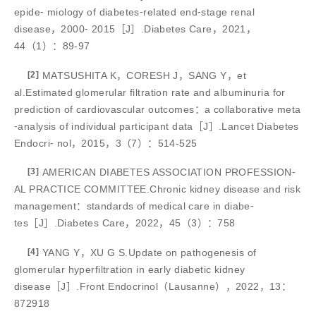
epide⁃ miology of diabetes⁃related end⁃stage renal
disease，2000⁃ 2015［J］.Diabetes Care，2021，
44（1）：89-97
[2]
MATSUSHITA K，CORESH J，SANG Y，et
al.Estimated glomerular filtration rate and albuminuria for
prediction of cardiovascular outcomes：a collaborative meta
⁃analysis of individual participant data［J］.Lancet Diabetes
Endocri⁃ nol，2015，3（7）：514-525
[3]
AMERICAN DIABETES ASSOCIATION PROFESSION⁃
AL PRACTICE COMMITTEE.Chronic kidney disease and risk
management：standards of medical care in diabe⁃
tes［J］.Diabetes Care，2022，45（3）：758
[4]
YANG Y，XU G S.Update on pathogenesis of
glomerular hyperfiltration in early diabetic kidney
disease［J］.Front Endocrinol（Lausanne），2022，13：
872918