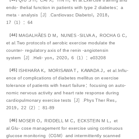
QIU S H，CAI X，YIN H，et al.Exercise training and
endo⁃ thelial function in patients with type 2 diabetes：a
meta ⁃ analysis［J］.Cardiovasc Diabetol，2018，
17（1）：64
[44]
MAGALHÃES D M，NUNES ⁃SILVA A，ROCHA G C，
et al.Two protocols of aerobic exercise modulate the
counter⁃ regulatory axis of the renin ⁃angiotensin
system［J］.Heli⁃ yon，2020，6（1）：e03208
[45]
ISHIHARA K，MORISAWA T，KAWADA J，et al.Influ⁃
ence of complications of diabetes mellitus on exercise
tolerance of patients with heart failure：focusing on auto⁃
nomic nervous activity and heart rate response during
cardiopulmonary exercise tests［J］.Phys Ther Res，
2019，22（2）：81-89
[46]
MOSER O，RIDDELL M C，ECKSTEIN M L，et
al.Glu⁃ cose management for exercise using continuous
glucose monitoring（CGM）and intermittently scanned