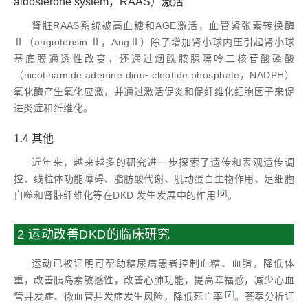
aldosterone system，RAAS）激活
肾脏RAAS系统被高血糖和AGE激活，血管紧张素转换酶
Ⅱ（angiotensin Ⅱ，AngⅡ）除了增加肾小球内压引起肾小球
基底膜通透性改变，还通过烟酰胺腺嘌呤二核苷酸磷酸
（nicotinamide adenine dinu⁃ cleotide phosphate，NADPH）
氧化酶产生氧化应激，并通过激活促炎和促纤维化细胞因子来促
进炎症和纤维化。
1.4 其他
近年来，越来越多的研究进一步探索了遗传和表观遗传调
控、线粒体功能障碍、脂肪酸代谢、肌动蛋白生物作用、足细胞
[
6
]
自噬和肾脏纤维化等在DKD 发生发展中的作用
。
2 运动改善DKD的临床研究
运动已被证明可帮助糖尿病患者控制血糖、血脂，降低体
重，改善胰岛素敏感性，改善心肺功能，提高幸福感，减少心血
[
7
]
管并发症、微血管并发症发生风险，降低死亡率
。荟萃分析证