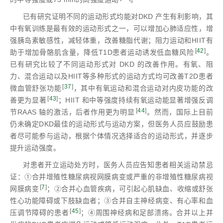
已有研究证明不同的运动形式均能对DKD 产生有利影响，其
中有氧训练是最有效的运动形式之一，可以增加心肺适应性，增
强胰岛素敏感性，减轻体重，改善糖脂代谢；阻力运动和HIIT有
[
42
]
助于增加骨骼肌含量，降低T1D患者运动诱发低血糖风险
。
已有研究比较了不同运动形式对 DKD 的改善作用。有氧、阻
力、混合运动以及HIIT等多种形式的运动方式均可改善T2D患者
[
37
]
微血管舒张功能
，其中有氧运动和混合运动对内皮功能的改
[
43
]
善更为显著
；HIIT 和中等强度持续有氧运动能显著增强反调
[
44
]
节RAAS 轴的激活，后者作用更为明显
。然而，国际上目前
仍未确定DKD最佳的运动形式与运动方案，但医务人员应鼓励患
者尽可能参与运动，根据个体情况选择适合的运动形式，并逐步
提升运动强度。
对患者开立运动处方时，医务人员应告知患者相关运动禁忌
证：①合并增殖性糖尿病视网膜病变或严重的非增殖性糖尿病视
[
7
]
网膜病变
；②合并心血管疾病，可引起心肌缺血、收缩或舒张
性心功能障碍或下肢缺血者；③合并自主神经病变、有心率和血
[
45
]
压调节障碍的患者
；④周围神经病和足部溃疡。合并以上并