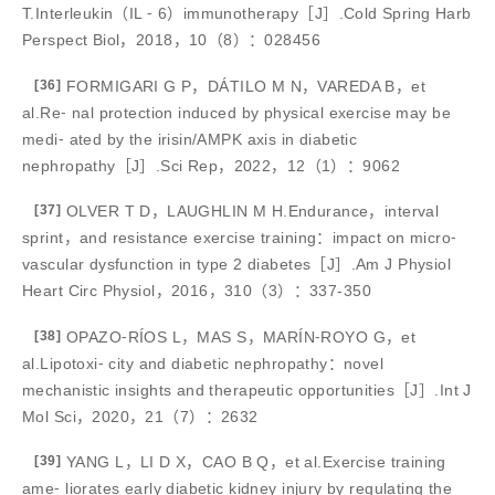
T.Interleukin（IL ⁃ 6）immunotherapy［J］.Cold Spring Harb
Perspect Biol，2018，10（8）：028456
[36]
FORMIGARI G P，DÁTILO M N，VAREDA B，et
al.Re⁃ nal protection induced by physical exercise may be
medi⁃ ated by the irisin/AMPK axis in diabetic
nephropathy［J］.Sci Rep，2022，12（1）：9062
[37]
OLVER T D，LAUGHLIN M H.Endurance，interval
sprint，and resistance exercise training：impact on micro⁃
vascular dysfunction in type 2 diabetes［J］.Am J Physiol
Heart Circ Physiol，2016，310（3）：337-350
[38]
OPAZO⁃RÍOS L，MAS S，MARÍN⁃ROYO G，et
al.Lipotoxi⁃ city and diabetic nephropathy：novel
mechanistic insights and therapeutic opportunities［J］.Int J
Mol Sci，2020，21（7）：2632
[39]
YANG L，LI D X，CAO B Q，et al.Exercise training
ame⁃ liorates early diabetic kidney injury by regulating the