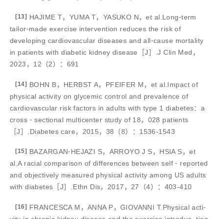
[13]
HAJIME T，YUMA T，YASUKO N，et al.Long⁃term
tailor⁃made exercise intervention reduces the risk of
developing cardiovascular diseases and all⁃cause mortality
in patients with diabetic kidney disease［J］.J Clin Med，
2023，12（2）：691
[14]
BOHN B，HERBST A，PFEIFER M，et al.Impact of
physical activity on glycemic control and prevalence of
cardiovascular risk factors in adults with type 1 diabetes：a
cross ⁃ sectional multicenter study of 18，028 patients
［J］.Diabetes care，2015，38（8）：1536-1543
[15]
BAZARGAN⁃HEJAZI S，ARROYO J S，HSIA S，et
al.A racial comparison of differences between self ⁃ reported
and objectively measured physical activity among US adults
with diabetes［J］.Ethn Dis，2017，27（4）：403-410
[16]
FRANCESCA M，ANNA P，GIOVANNI T.Physical acti⁃
vity in chronic kidney disease and the exercise introduc⁃ tion