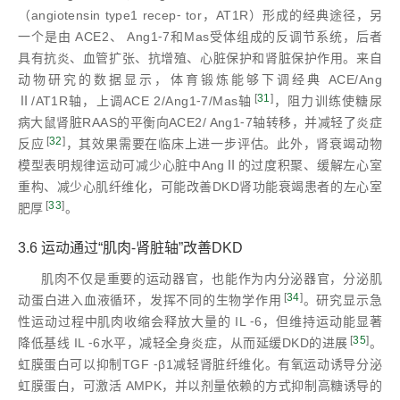
（angiotensin type1 recep⁃ tor，AT1R）形成的经典途径，另
一个是由 ACE2、 Ang1⁃7和Mas受体组成的反调节系统，后者
具有抗炎、血管扩张、抗增殖、心脏保护和肾脏保护作用。来自
动物研究的数据显示，体育锻炼能够下调经典 ACE/Ang
[
31
]
Ⅱ/AT1R轴，上调ACE 2/Ang1⁃7/Mas轴
，阻力训练使糖尿
病大鼠肾脏RAAS的平衡向ACE2/ Ang1⁃7轴转移，并减轻了炎症
[
32
]
反应
，其效果需要在临床上进一步评估。此外，肾衰竭动物
模型表明规律运动可减少心脏中AngⅡ的过度积聚、缓解左心室
重构、减少心肌纤维化，可能改善DKD肾功能衰竭患者的左心室
[
33
]
肥厚
。
3.6 运动通过“肌肉⁃肾脏轴”改善DKD
肌肉不仅是重要的运动器官，也能作为内分泌器官，分泌肌
[
34
]
动蛋白进入血液循环，发挥不同的生物学作用
。研究显示急
性运动过程中肌肉收缩会释放大量的 IL ⁃6，但维持运动能显著
[
35
]
降低基线 IL ⁃6水平，减轻全身炎症，从而延缓DKD的进展
。
虹膜蛋白可以抑制TGF ⁃β1减轻肾脏纤维化。有氧运动诱导分泌
虹膜蛋白，可激活 AMPK，并以剂量依赖的方式抑制高糖诱导的