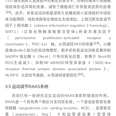
T2D 雄性肥胖大鼠肾脏中的氧化应激水平，抑制近端肾小管细胞
线粒体形态异常的发展，减轻了细胞凋亡并恢复肾皮质的自噬
[
28
]
。此外，有氧运动训练能逆转久坐糖尿病小鼠肾组织中线粒
体功能障碍、线粒体超氧化物歧化生成增加，上调沉默信息调节
因子 2 相关酶 1（silence information regulator 2 homolog1，
SIRT1）/过氧化物酶增殖激活受体γ转录共激活因子
（peroxisome proliferator⁃activated receptor γ
[
29
]
coactivator⁃1，PGC⁃1α） 轴，从而减轻DKD的进展
。以糖
尿病db/db小鼠为实验动物模型，跑步机有氧运动训练显著抑制
NADPH 氧化酶 4（Nox4）介导的氧化应激，依赖于 Nox4的
ROS生成减少，抑制NF⁃κB/NOD样受体家族 3（NOD⁃like
receptor thermal protein domain associated protein 3，
[
30
]
NLRP3）炎症信号通路，从而减轻肾脏损伤
。
3.5 运动调节RAAS系统
目前已有一些研究证实运动对RAAS发挥积极调控作用。
RAAS是一个具有两个相反分支的双系统，一个是由血管紧张素
转换酶（angiotensin con⁃ verting enzyme，ACE）、血管紧张
素（angiotensin，Ang） Ⅱ和血管紧张素Ⅰ型受体