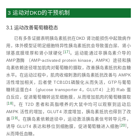
3 运动对DKD的干预机制
3.1 运动改善葡萄糖稳态
已有多条证据表明胰岛素抵抗在DKD 肾功能损伤中起致病作
用，体外模型证明足细胞特异性胰岛素抵抗会导致蛋白尿、肾小
[
17
]
球基底膜增厚和肾小球硬化
。运动能通过非胰岛素介导的
AMP激酶 （AMP⁃activated protein kinase，AMPK）途径和胰
岛素依赖途径增加肌肉对葡萄糖的摄取，改善胰岛素抵抗和血糖
水平。在运动过程中，肌肉收缩刺激的胰岛素抵抗改善与 AMPK
活性增加相关，后者使 TCB1D1磷酸化从而失活，GTP与葡萄
糖转运蛋白4 （glucose transporter 4，GLUT4）上的 Rab 蛋
白反应，促进葡萄糖转运至细胞膜，从而增加肌肉的葡萄糖摄取
[
18
]
。在 T2D 患者和高脂喂养的大鼠中均可以观察到运动后
AMPK 活性的增加，GLUT4 浓度增加，胰岛素抵抗也得到了改
[
19
]
善
。在胰岛素依赖途径中，运动激活胰岛素信号转导元件，
[
20
]
诱导 GLUT4 表达和移位到细胞膜，促进葡萄糖进入细胞
，
从而降低血糖。