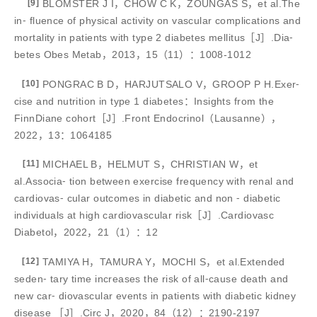
[9]
BLOMSTER J I，CHOW C K，ZOUNGAS S，et al.The
in⁃ fluence of physical activity on vascular complications and
mortality in patients with type 2 diabetes mellitus［J］.Dia⁃
betes Obes Metab，2013，15（11）：1008-1012
[10]
PONGRAC B D，HARJUTSALO V，GROOP P H.Exer⁃
cise and nutrition in type 1 diabetes：Insights from the
FinnDiane cohort［J］.Front Endocrinol（Lausanne），
2022，13：1064185
[11]
MICHAEL B，HELMUT S，CHRISTIAN W，et
al.Associa⁃ tion between exercise frequency with renal and
cardiovas⁃ cular outcomes in diabetic and non ⁃ diabetic
individuals at high cardiovascular risk［J］.Cardiovasc
Diabetol，2022，21（1）：12
[12]
TAMIYA H，TAMURA Y，MOCHI S，et al.Extended
seden⁃ tary time increases the risk of all⁃cause death and
new car⁃ diovascular events in patients with diabetic kidney
disease ［J］.Circ J，2020，84（12）：2190-2197