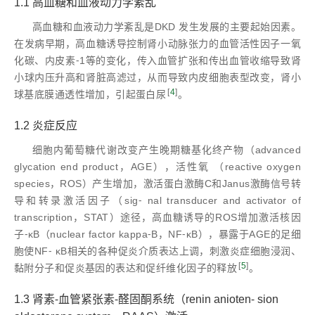
1.1 高血糖和血液动力学紊乱
高血糖和血液动力学紊乱是DKD 发生发展的主要起始因素。
在发病早期，高血糖诱导控制肾小动脉张力的血管活性因子一氧
化碳、内皮素⁃1等的变化，传入血管扩张和传出血管收缩导致肾
小球内压升高和肾脏高滤过，从而导致内皮细胞表型改变，肾小
[
4
]
球基底膜通透性增加，引起蛋白尿
。
1.2 炎症反应
细胞内葡萄糖代谢改变产生晚期糖基化终产物（advanced
glycation end product，AGE），活性氧 （reactive oxygen
species，ROS）产生增加，激活蛋白激酶C和Janus激酶信号转
导和转录激活因子（sig⁃ nal transducer and activator of
transcription，STAT）途径，高血糖诱导的ROS增加激活核因
子⁃κB（nuclear factor kappa⁃B，NF⁃κB），暴露于AGE的足细
胞使NF⁃ κB相关的各种促炎介质表达上调，刺激炎症细胞浸润、
[
5
]
黏附分子和促炎基因的表达和促纤维化因子的释放
。
1.3 肾素⁃血管紧张素⁃醛固酮系统（renin anioten⁃ sion