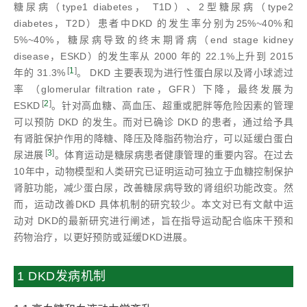
糖尿病（type1 diabetes， T1D）、2型糖尿病（type2
diabetes，T2D）患者中DKD 的发生率分别为25%~40%和
5%~40%，糖尿病导致的终末期肾病（end stage kidney
disease，ESKD）的发生率从 2000 年的 22.1%上升到 2015
[
1
]
年的 31.3%
。 DKD 主要表现为进行性蛋白尿以及肾小球滤过
率 （glomerular filtration rate，GFR）下降，最终发展为
[
2
]
ESKD
。针对高血糖、高血压、超重或肥胖等危险因素的管理
可以预防 DKD 的发生。而对已确诊 DKD 的患者，通过给予具
有肾脏保护作用的降糖、降压及降脂药物治疗，可以延缓白蛋白
[
3
]
尿进展
。体育运动是糖尿病患者健康管理的重要内容。在过去
10年中，动物模型和人类研究已证明运动可独立于血糖控制保护
肾脏功能，减少蛋白尿，改善糖尿病导致的肾组织功能改变。然
而，运动改善DKD 具体机制的研究较少。本文对已有文献中运
动对 DKD的最新研究进行阐述，旨在指导运动配合临床干预和
药物治疗，以更好预防或延缓DKD进展。
1 DKD发病机制