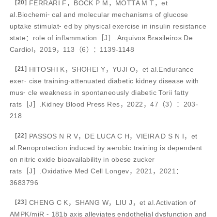
[20]
FERRARI F，BOCK P M，MOTTA M T，et
al.Biochemi⁃ cal and molecular mechanisms of glucose
uptake stimulat⁃ ed by physical exercise in insulin resistance
state：role of inflammation［J］.Arquivos Brasileiros De
Cardiol，2019，113（6）：1139-1148
[21]
HITOSHI K，SHOHEI Y，YUJI O，et al.Endurance
exer⁃ cise training⁃attenuated diabetic kidney disease with
mus⁃ cle weakness in spontaneously diabetic Torii fatty
rats［J］.Kidney Blood Press Res，2022，47（3）：203-
218
[22]
PASSOS N R V，DE LUCA C H，VIEIRA D S N I，et
al.Renoprotection induced by aerobic training is dependent
on nitric oxide bioavailability in obese zucker
rats［J］.Oxidative Med Cell Longev，2021，2021：
3683796
[23]
CHENG C K，SHANG W，LIU J，et al.Activation of
AMPK/miR ⁃ 181b axis alleviates endothelial dysfunction and