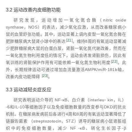
3.2 运动改善内皮细胞功能
研究发现，运动增加一氧化氮合酶（nitric oxide
synthase，NOS）的表达，减少氧化应激，从而改善糖尿病小
鼠的血管舒张功能。其中，运动显著上调内皮型一氧化氮合酶在
[
21
]
肥胖糖尿病大鼠肾小球中的表达
。维持8周的有氧运动显著减
少肥胖糖尿病大鼠的白蛋白尿，肾脏一氧化氮代谢改善，然而在
一氧化氮生物利用度低的情况下，运动会诱发肾脏损伤，因此有
[
22
]
氧训练的肾脏保护作用有可能依赖一氧化氮生物利用度
。此
外，长期规律运动可通过增加血流量激活AMPK/miR⁃181b轴，
[
23
]
改善内皮功能障碍
。
3.3 运动减轻炎症反应
研究表明运动介导的 NF⁃κB、白介素（interleu⁃ kin，IL）
⁃6和IL⁃10等细胞因子以及免疫细胞数量的改变参与DKD的抗炎
机制。在糖尿病发病前后各进行4周和8周的有氧运动显著降低了
链脲佐菌素 （streptozotocin，STZ）诱导的糖尿病小鼠肾脏组
织中的免疫细胞数量，减少 NF ⁃κB、转化生长因子⁃β