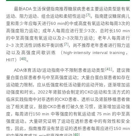
最新ADA 生活保健指南推荐糖尿病患者主要运动类型是有氧
[
7
]
运动、阻力运动、组合运动和柔韧性运动
。指南建议糖尿病儿
童和青少年应每天进行60 min的中或高度有氧运动和每周3次的
高强度阻力运动；成年人每周应进行至少3次、总时长150 min
的中至高强度有氧运动以及2~3次阻力运动；老年人每周进行
[
7
]
2~3 次灵活性训练和平衡训练
，尚不推荐老年患者进行阻力运
动以及高强度间歇训练 （high⁃intensity interval training，
[
40
]
HIIT）
。
[
41
]
ADA体育活动/运动指南中不限制患者运动类型
，建议微
量白蛋白尿患者参与中至高强度运动；大量白蛋白尿患者如存在
运动能力限制，应从低强度和低活动量的运动开始，逐渐增加运
动强度和时长。2022年肾脏协会制定的CKD运动和生活方式的
临床实践指南中对非透析的CKD患者、透析以及肾脏移植患者做
出了相关建议，鼓励CKD患者打破久坐习惯，逐渐增加运动强
度，每周进行150 min 中等强度的有氧运动或 75 min 的中至高
强度运动。大量研究证明了运动在透析患者中的有效性和安全
性，因此，指南推荐没有禁忌证的透析患者每周应进行150 min
[
40
]
的中等强度或75 min的高强度运动
。