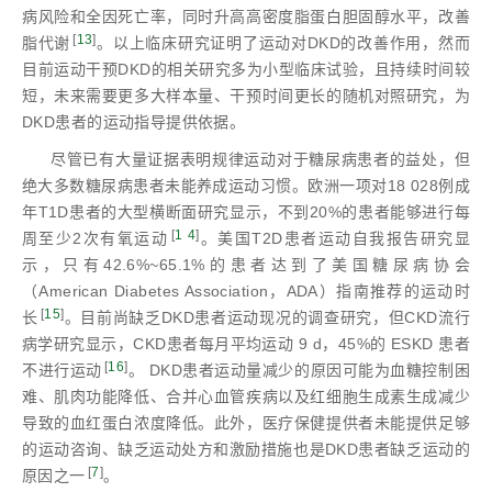
病风险和全因死亡率，同时升高高密度脂蛋白胆固醇水平，改善
[
13
]
脂代谢
。以上临床研究证明了运动对DKD的改善作用，然而
目前运动干预DKD的相关研究多为小型临床试验，且持续时间较
短，未来需要更多大样本量、干预时间更长的随机对照研究，为
DKD患者的运动指导提供依据。
尽管已有大量证据表明规律运动对于糖尿病患者的益处，但
绝大多数糖尿病患者未能养成运动习惯。欧洲一项对18 028例成
年T1D患者的大型横断面研究显示，不到20%的患者能够进行每
[
1
4
]
周至少2次有氧运动
。美国T2D患者运动自我报告研究显
示，只有42.6%~65.1%的患者达到了美国糖尿病协会
（American Diabetes Association，ADA）指南推荐的运动时
[
15
]
长
。目前尚缺乏DKD患者运动现况的调查研究，但CKD流行
病学研究显示，CKD患者每月平均运动 9 d，45%的 ESKD 患者
[
16
]
不进行运动
。 DKD患者运动量减少的原因可能为血糖控制困
难、肌肉功能降低、合并心血管疾病以及红细胞生成素生成减少
导致的血红蛋白浓度降低。此外，医疗保健提供者未能提供足够
的运动咨询、缺乏运动处方和激励措施也是DKD患者缺乏运动的
[
7
]
原因之一
。