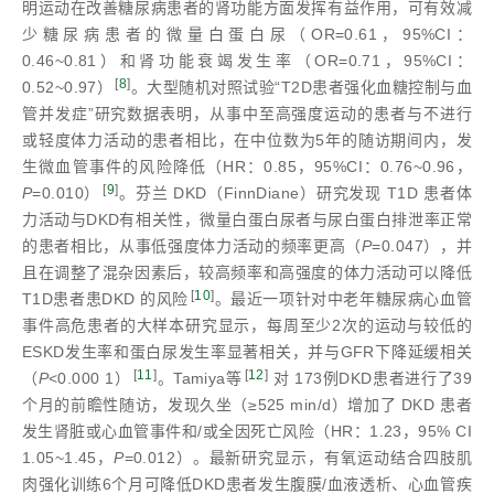
明运动在改善糖尿病患者的肾功能方面发挥有益作用，可有效减
少糖尿病患者的微量白蛋白尿（OR=0.61，95%CI：
0.46~0.81）和肾功能衰竭发生率（OR=0.71，95%CI：
[
8
]
0.52~0.97）
。大型随机对照试验“T2D患者强化血糖控制与血
管并发症”研究数据表明，从事中至高强度运动的患者与不进行
或轻度体力活动的患者相比，在中位数为5年的随访期间内，发
生微血管事件的风险降低（HR：0.85，95%CI：0.76~0.96，
[
9
]
P
=0.010）
。芬兰 DKD（FinnDiane）研究发现 T1D 患者体
力活动与DKD有相关性，微量白蛋白尿者与尿白蛋白排泄率正常
的患者相比，从事低强度体力活动的频率更高（
P
=0.047），并
且在调整了混杂因素后，较高频率和高强度的体力活动可以降低
[
10
]
T1D患者患DKD 的风险
。最近一项针对中老年糖尿病心血管
事件高危患者的大样本研究显示，每周至少2次的运动与较低的
ESKD发生率和蛋白尿发生率显著相关，并与GFR下降延缓相关
[
11
]
[
12
]
（
P
<0.000 1）
。Tamiya等
对 173例DKD患者进行了39
个月的前瞻性随访，发现久坐（≥525 min/d）增加了 DKD 患者
发生肾脏或心血管事件和/或全因死亡风险（HR：1.23，95% CI
1.05~1.45，
P
=0.012）。最新研究显示，有氧运动结合四肢肌
肉强化训练6个月可降低DKD患者发生腹膜/血液透析、心血管疾