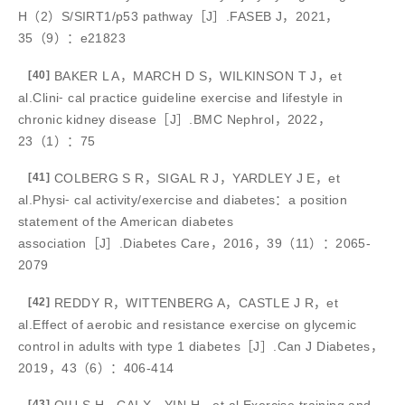
H（2）S/SIRT1/p53 pathway［J］.FASEB J，2021，
35（9）：e21823
[40]
BAKER L A，MARCH D S，WILKINSON T J，et
al.Clini⁃ cal practice guideline exercise and lifestyle in
chronic kidney disease［J］.BMC Nephrol，2022，
23（1）：75
[41]
COLBERG S R，SIGAL R J，YARDLEY J E，et
al.Physi⁃ cal activity/exercise and diabetes：a position
statement of the American diabetes
association［J］.Diabetes Care，2016，39（11）：2065-
2079
[42]
REDDY R，WITTENBERG A，CASTLE J R，et
al.Effect of aerobic and resistance exercise on glycemic
control in adults with type 1 diabetes［J］.Can J Diabetes，
2019，43（6）：406-414
[43]