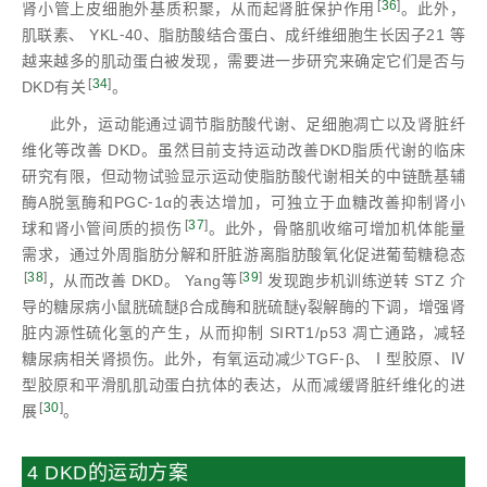
[
36
]
肾小管上皮细胞外基质积聚，从而起肾脏保护作用
。此外，
肌联素、 YKL⁃40、脂肪酸结合蛋白、成纤维细胞生长因子21 等
越来越多的肌动蛋白被发现，需要进一步研究来确定它们是否与
[
34
]
DKD有关
。
此外，运动能通过调节脂肪酸代谢、足细胞凋亡以及肾脏纤
维化等改善 DKD。虽然目前支持运动改善DKD脂质代谢的临床
研究有限，但动物试验显示运动使脂肪酸代谢相关的中链酰基辅
酶A脱氢酶和PGC⁃1α的表达增加，可独立于血糖改善抑制肾小
[
37
]
球和肾小管间质的损伤
。此外，骨骼肌收缩可增加机体能量
需求，通过外周脂肪分解和肝脏游离脂肪酸氧化促进葡萄糖稳态
[
38
]
[
39
]
，从而改善 DKD。 Yang等
发现跑步机训练逆转 STZ 介
导的糖尿病小鼠胱硫醚β合成酶和胱硫醚γ裂解酶的下调，增强肾
脏内源性硫化氢的产生，从而抑制 SIRT1/p53 凋亡通路，减轻
糖尿病相关肾损伤。此外，有氧运动减少TGF⁃β、Ⅰ型胶原、Ⅳ
型胶原和平滑肌肌动蛋白抗体的表达，从而减缓肾脏纤维化的进
[
30
]
展
。
4 DKD的运动方案