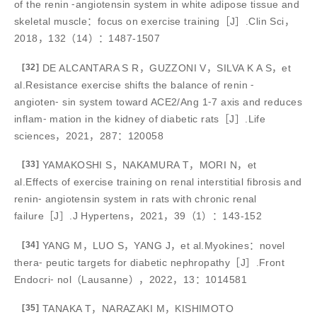
of the renin ⁃angiotensin system in white adipose tissue and
skeletal muscle：focus on exercise training［J］.Clin Sci，
2018，132（14）：1487-1507
[32]
DE ALCANTARA S R，GUZZONI V，SILVA K A S，et
al.Resistance exercise shifts the balance of renin ⁃
angioten⁃ sin system toward ACE2/Ang 1⁃7 axis and reduces
inflam⁃ mation in the kidney of diabetic rats［J］.Life
sciences，2021，287：120058
[33]
YAMAKOSHI S，NAKAMURA T，MORI N，et
al.Effects of exercise training on renal interstitial fibrosis and
renin⁃ angiotensin system in rats with chronic renal
failure［J］.J Hypertens，2021，39（1）：143-152
[34]
YANG M，LUO S，YANG J，et al.Myokines：novel
thera⁃ peutic targets for diabetic nephropathy［J］.Front
Endocri⁃ nol（Lausanne），2022，13：1014581
[35]
TANAKA T，NARAZAKI M，KISHIMOTO