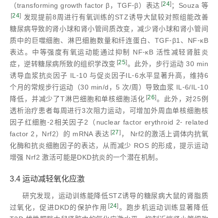
[
24
]
（transforming growth factor β，TGF⁃β）表达
；Souza 等
[
24
]
发现提前8周进行有氧训练的STZ诱导大鼠较对照组能改善
糖尿病导致的肾小球和肾小管间质改变，减少肾小球和肾小管间
质中的巨噬细胞、淋巴细胞数量和纤连蛋白、TGF⁃β1、NF⁃κB
表达。中等强度有氧运动能通过抑制 NF⁃κB 活性减轻肾脏炎
[
25
]
症，逆转糖尿病所致的组织学改变
。此外，步行运动 30 min
诱导血浆抗炎因子 IL⁃10 与促炎因子IL⁃6水平显著升高，维持6
个月的常规步行运动（30 min/d，5 次/周）导致血浆 IL⁃6/IL⁃10
[
26
]
降低，并减少了T淋巴细胞和单核细胞活化
。此外，对25例
透析治疗患者每周进行3次阻力运动，可增加外周血单核细胞核
因子红细胞⁃2相关因子2（nuclear factor erythroid 2⁃ related
[
27
]
factor 2，Nrf2）的 mRNA 表达
， Nrf2的激活上调体内抗氧
化酶和抗炎细胞因子的表达，从而减少 ROS 的形成，提示运动
增强 Nrf2 激活可能是DKD抗炎的一个潜在机制。
3.4 运动减轻氧化应激
研究发现，运动训练能降低STZ诱导的糖尿病大鼠的肾脂质
[
24
]
过氧化，促进DKD的保护作用
。跑步机运动训练显著降低