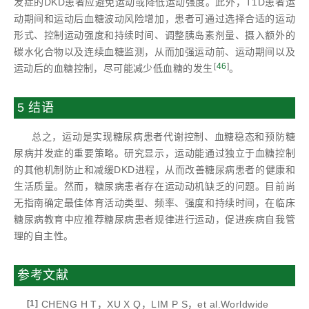
发症的DKD患者应避免运动或降低运动强度。此外，T1D患者运
动期间和运动后血糖波动风险增加，患者可通过选择合适的运动
形式、控制运动强度和持续时间、调整胰岛素剂量、摄入额外的
碳水化合物以及连续血糖监测，从而加强运动前、运动期间以及
[
46
]
运动后的血糖控制，尽可能减少低血糖的发生
。
5 结语
总之，运动是实现糖尿病患者代谢控制、血糖稳态和预防糖
尿病并发症的重要策略。研究显示，运动能通过独立于血糖控制
的其他机制防止和减缓DKD进程，从而改善糖尿病患者的健康和
生活质量。然而，糖尿病患者存在运动动机缺乏的问题。目前尚
无指南确定最佳体育活动类型、频率、强度和持续时间，在临床
糖尿病教育中应推荐糖尿病患者规律进行运动，促进疾病自我管
理的自主性。
参考文献
[1]
CHENG H T，XU X Q，LIM P S，et al.Worldwide