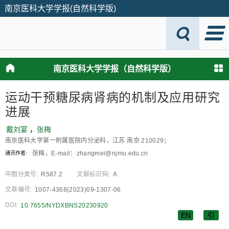
南京医科大学学报(自然科学版)
南京医科大学学报（自然科学版）
运动干预糖尿病肾病的机制及应用研究
进展
戴刘宴
，
张梅
南京医科大学第一附属医院内分泌科，江苏 南京 210029；
张梅，E-mail：zhangmei@njmu.edu.cn
通讯作者:
中图分类号:
R587.2
文献标识码:
A
文章编号:
1007-4368(2023)09-1307-06
DOI:
10.7655/NYDXBNS20230920
EN
引