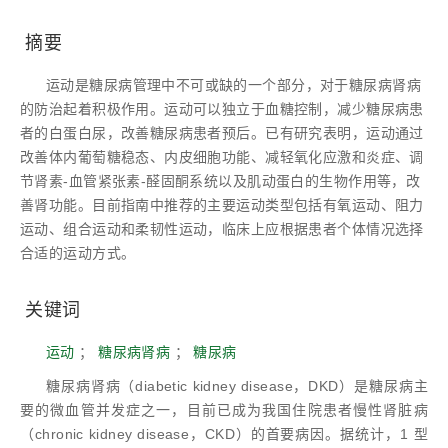
摘要
运动是糖尿病管理中不可或缺的一个部分，对于糖尿病肾病
的防治起着积极作用。运动可以独立于血糖控制，减少糖尿病患
者的白蛋白尿，改善糖尿病患者预后。已有研究表明，运动通过
改善体内葡萄糖稳态、内皮细胞功能、减轻氧化应激和炎症、调
节肾素-血管紧张素-醛固酮系统以及肌动蛋白的生物作用等，改
善肾功能。目前指南中推荐的主要运动类型包括有氧运动、阻力
运动、组合运动和柔韧性运动，临床上应根据患者个体情况选择
合适的运动方式。
关键词
运动
；
糖尿病肾病
；
糖尿病
糖尿病肾病（diabetic kidney disease，DKD）是糖尿病主
要的微血管并发症之一，目前已成为我国住院患者慢性肾脏病
（chronic kidney disease，CKD）的首要病因。据统计，1 型