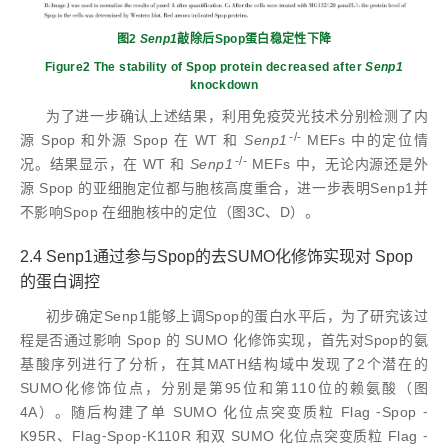
图2
Senp1
敲除后Spop蛋白稳定性下降
Figure2 The stability of Spop protein decreased after
Senp1
knockdown
为了进一步确认上述结果，利用免疫荧光技术分别检测了内
-/-
源 Spop 和外源 Spop 在 WT 和
Senp1
MEFs 中的定位情
-/-
况。结果显示，在 WT 和
Senp1
MEFs 中，无论内源还是外
源 Spop 的亚细胞定位都与胞核高度重合，进一步表明Senp1并
不影响Spop 在细胞核中的定位（图3C、D）。
2.4 Senp1通过参与Spop的去SUMO化修饰实现对 Spop
的蛋白调控
初步确定Senp1能够上调Spop的蛋白水平后，为了研究该过
程是否通过影响 Spop 的 SUMO 化修饰实现，首先对Spop的氨
基酸序列进行了分析，在其MATH结构域中发现了2个潜在的
SUMO化修饰位点，分别是第95位和第110位的赖氨酸（图
4A）。随后构建了单 SUMO 化位点突变质粒 Flag ⁃Spop ⁃
K95R、Flag⁃Spop⁃K110R 和双 SUMO 化位点突变质粒 Flag ⁃