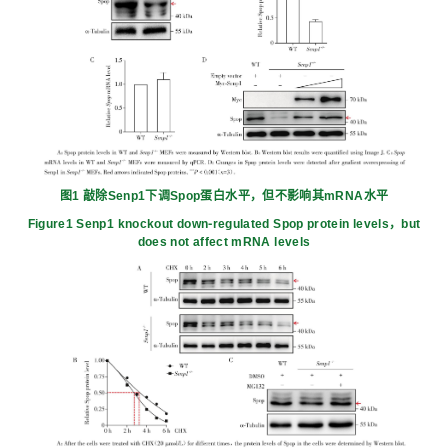
图1 敲除Senp1下调Spop蛋白水平，但不影响其mRNA水平
Figure1 Senp1 knockout down⁃regulated Spop protein levels，but
does not affect mRNA levels