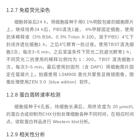
1.2.7 免疫荧光染色
细胞转染后24 h，将细胞接种于用0.1%明胶包被的细胞爬片
上，继续培养24 h后，PBS清洗1遍， 4%甲醛固定细胞，使用
抗体稀释液（3% BSA、0.3% Triton X⁃100，溶于PBS）4℃下
封闭并透化细胞1 h，之后4℃孵育一抗过夜。使用TBST清洗细
胞2次，每次3~5 min，之后室温条件下荧光二抗避光孵育1 h，
不同荧光二抗使用的稀释比例均为 1∶200。TBST 清洗细胞3
次，每次3~5 min。最后使用封固剂（含 DAPI）将细胞爬片固
定在载玻片上。拍摄使用 LSM900 激光共聚焦显微镜图像，图
像处理使用ZEN 3.0（blue edition）软件。
1.2.8 蛋白周转速率检测
细胞接种于6孔板，待细胞长满后，用终浓度为 20 μmol/L
的蛋白合成抑制剂CHX分别处理细胞各种不同时间，在相应时间
点，收取蛋白样品进行 Western blot分析。
1.2.9 相关性分析