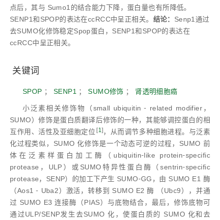
点后，其与 Sumo1的结合能力下降，蛋白量也有所降低。
SENP1和SPOP的表达在ccRCC中呈正相关。
结论：
Senp1通过
去SUMO化修饰稳定Spop蛋白，SENP1和SPOP的表达在
ccRCC中呈正相关。
关键词
SPOP
；
SENP1
；
SUMO修饰
；
肾透明细胞癌
小泛素相关修饰物（small ubiquitin ⁃ related modifier，
SUMO）修饰是蛋白质翻译后修饰的一种，其能够调控蛋白的相
[
1
]
互作用、活性及亚细胞定位
，从而调节多种细胞进程。与泛素
化过程类似，SUMO 化修饰是一个动态可逆的过程，SUMO 前
体在泛素样蛋白加工酶（ubiquitin⁃like protein⁃specific
protease，ULP）或SUMO特异性蛋白酶（sentrin⁃specific
protease，SENP）的加工下产生 SUMO⁃GG，由 SUMO E1 酶
（Aos1 ⁃ Uba2）激活，转移到 SUMO E2 酶 （Ubc9），并通
过 SUMO E3 连接酶（PIAS）与底物结合，最后，修饰底物可
通过ULP/SENP发生去SUMO 化，使蛋白质的 SUMO 化和去