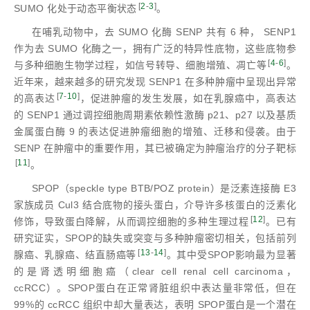
[
2
-
3
]
SUMO 化处于动态平衡状态
。
在哺乳动物中，去 SUMO 化酶 SENP 共有 6 种， SENP1
作为去 SUMO 化酶之一，拥有广泛的特异性底物，这些底物参
[
4
-
6
]
与多种细胞生物学过程，如信号转导、细胞增殖、凋亡等
。
近年来，越来越多的研究发现 SENP1 在多种肿瘤中呈现出异常
[
7
-
10
]
的高表达
，促进肿瘤的发生发展，如在乳腺癌中，高表达
的 SENP1 通过调控细胞周期素依赖性激酶 p21、p27 以及基质
金属蛋白酶 9 的表达促进肿瘤细胞的增殖、迁移和侵袭。由于
SENP 在肿瘤中的重要作用，其已被确定为肿瘤治疗的分子靶标
[
11
]
。
SPOP（speckle type BTB/POZ protein）是泛素连接酶 E3
家族成员 Cul3 结合底物的接头蛋白，介导许多核蛋白的泛素化
[
12
]
修饰，导致蛋白降解，从而调控细胞的多种生理过程
。已有
研究证实，SPOP的缺失或突变与多种肿瘤密切相关，包括前列
[
13
-
14
]
腺癌、乳腺癌、结直肠癌等
。其中受SPOP影响最为显著
的是肾透明细胞癌（clear cell renal cell carcinoma，
ccRCC）。SPOP蛋白在正常肾脏组织中表达量非常低，但在
99%的 ccRCC 组织中却大量表达，表明 SPOP蛋白是一个潜在