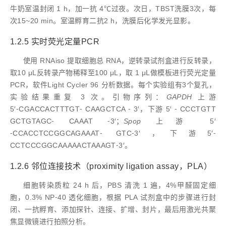
牛奶室温封闭 1 h，加一抗 4℃过夜。次日，TBST洗膜3次，每
次15~20 min。室温孵育二抗2 h，洗膜后化学发光显影。
1.2.5 实时荧光定量PCR
使用 RNAiso 提取细胞总 RNA，逆转录试剂盒进行反转录，
取10 μL反转录产物稀释至100 μL，取 1 μL做模板进行荧光定量
PCR，软件Light Cycler 96 分析数据。每个实验组有3个复孔，
实验结果重复 3 次。引物序列：
GAPDH
上游
5′⁃CGACCACTTTGT⁃ CAAGCTCA ⁃ 3′，下游 5′ ⁃ CCCTGTT
GCTGTAGC⁃ CAAAT ⁃3′；
Spop
上游 5′
⁃CCACCTCCGGCAGAAAT⁃ GTC⁃3′，下游5′⁃
CCTCCCGGCAAAAACTAAAGT⁃3′。
1.2.6 邻位连接技术（proximity ligation assay，PLA）
细胞转染质粒 24 h 后，PBS 清洗 1 遍，4%甲醛固定细
胞，0.3% NP⁃40 透化细胞，根据 PLA 试剂盒中的步骤进行封
闭、一抗孵育、添加探针、连接、扩增、封片，最后用激光共聚
焦显微镜进行拍照分析。