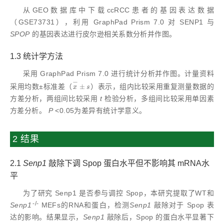
从GEO数据库中下载ccRCC患者的基因表达数据
（GSE73731），利用 GraphPad Prism 7.0 对 SENP1 与
SPOP
的基因表达进行皮尔逊相关系数分析并作图。
1.3 统计学方法
采用 GraphPad Prism 7.0 进行统计分析并作图。计量资料
−
采用均数±标准差（
±
）表示，组内比较采用重复测量数据的
x
-
±
s
x
s
方差分析，两组间比较采用
t
检验分析，多组间比较采用单因素
方差分析。
P
<0.05为差异有统计学意义。
2 结果
2.1
Senp1
敲除下调 Spop 蛋白水平但不影响其 mRNA水
平
为了研究 Senp1 是否参与调控 Spop，本研究提取了WT和
-/-
Senp1
MEFs的RNA和蛋白，检测
Senp1
敲除对于 Spop 表
达的影响。结果显示，
Senp1
敲除后，Spop 的蛋白水平显著下