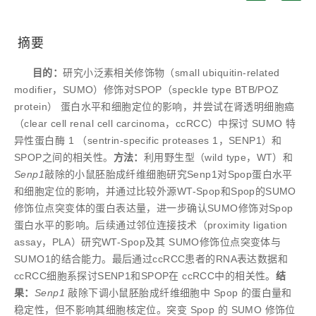
摘要
目的：
研究小泛素相关修饰物（small ubiquitin-related
modifier，SUMO）修饰对SPOP（speckle type BTB/POZ
protein） 蛋白水平和细胞定位的影响，并尝试在肾透明细胞癌
（clear cell renal cell carcinoma，ccRCC）中探讨 SUMO 特
异性蛋白酶 1 （sentrin-specific proteases 1，SENP1）和
SPOP之间的相关性。
方法：
利用野生型（wild type，WT）和
Senp1
敲除的小鼠胚胎成纤维细胞研究Senp1对Spop蛋白水平
和细胞定位的影响，并通过比较外源WT-Spop和Spop的SUMO
修饰位点突变体的蛋白表达量，进一步确认SUMO修饰对Spop
蛋白水平的影响。后续通过邻位连接技术（proximity ligation
assay，PLA）研究WT-Spop及其 SUMO修饰位点突变体与
SUMO1的结合能力。最后通过ccRCC患者的RNA表达数据和
ccRCC细胞系探讨SENP1和SPOP在 ccRCC中的相关性。
结
果：
Senp1
敲除下调小鼠胚胎成纤维细胞中 Spop 的蛋白量和
稳定性，但不影响其细胞核定位。突变 Spop 的 SUMO 修饰位