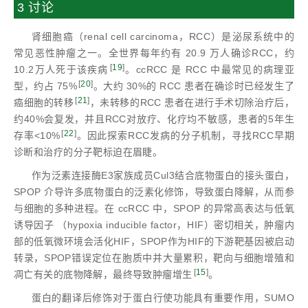
3 讨论
肾细胞癌（renal cell carcinoma，RCC）是泌尿系统中的
常见恶性肿瘤之一。全世界每年约有 20.9 万人确诊RCC，约
[
19
]
10.2万人死于该疾病
。ccRCC 是 RCC 中最常见的病理亚
[
20
]
型，约占 75%
。大约 30%的 RCC 患者在确诊时已经发生了
[
21
]
癌细胞的转移
，未转移的RCC 患者在进行手术切除治疗后，
约40%会复发，并且RCC对放疗、化疗均不敏感，患者的5年生
[
22
]
存率<10%
。因此探索RCC发病的分子机制，寻找RCC早期
诊断和治疗的分子靶标迫在眉睫。
作为泛素连接酶E3家族成员Cul3结合底物蛋白的接头蛋白，
SPOP 介导许多底物蛋白的泛素化修饰，导致蛋白降解，从而参
与细胞的多种进程。在 ccRCC 中，SPOP 的异常高表达与低氧
诱导因子 （hypoxia inducible factor，HIF）密切相关，肿瘤内
部的低氧微环境会活化HIF，SPOP作为HIF的下游靶基因被启动
转录，SPOP错误定位在胞质中并大量累积，靶向与细胞增殖和
[
15
]
凋亡有关的底物降解，最终导致肿瘤增生
。
蛋白的翻译后修饰对于蛋白行使功能具有重要作用，SUMO