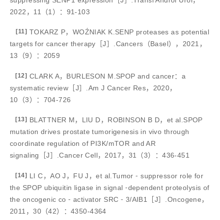
2022，11（1）：91-103
[11]
TOKARZ P，WOŹNIAK K.SENP proteases as potential
targets for cancer therapy［J］.Cancers（Basel），2021，
13（9）：2059
[12]
CLARK A，BURLESON M.SPOP and cancer：a
systematic review［J］.Am J Cancer Res，2020，
10（3）：704-726
[13]
BLATTNER M，LIU D，ROBINSON B D，et al.SPOP
mutation drives prostate tumorigenesis in vivo through
coordinate regulation of PI3K/mTOR and AR
signaling［J］.Cancer Cell，2017，31（3）：436-451
[14]
LI C，AO J，FU J，et al.Tumor ⁃ suppressor role for
the SPOP ubiquitin ligase in signal ⁃dependent proteolysis of
the oncogenic co ⁃ activator SRC ⁃ 3/AIB1［J］.Oncogene，
2011，30（42）：4350-4364