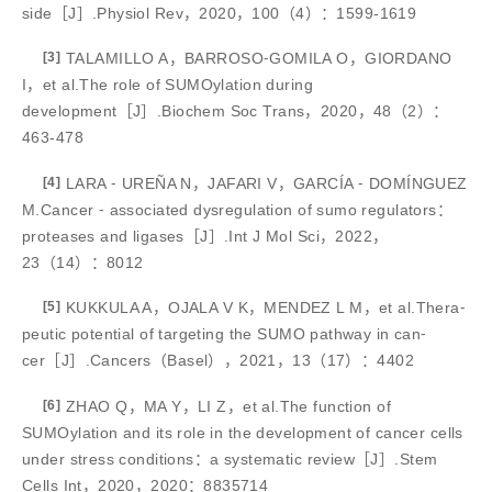
side［J］.Physiol Rev，2020，100（4）：1599-1619
[3]
TALAMILLO A，BARROSO⁃GOMILA O，GIORDANO
I，et al.The role of SUMOylation during
development［J］.Biochem Soc Trans，2020，48（2）：
463-478
[4]
LARA ⁃ UREÑA N，JAFARI V，GARCÍA ⁃ DOMÍNGUEZ
M.Cancer ⁃ associated dysregulation of sumo regulators：
proteases and ligases［J］.Int J Mol Sci，2022，
23（14）：8012
[5]
KUKKULA A，OJALA V K，MENDEZ L M，et al.Thera⁃
peutic potential of targeting the SUMO pathway in can⁃
cer［J］.Cancers（Basel），2021，13（17）：4402
[6]
ZHAO Q，MA Y，LI Z，et al.The function of
SUMOylation and its role in the development of cancer cells
under stress conditions：a systematic review［J］.Stem
Cells Int，2020，2020：8835714