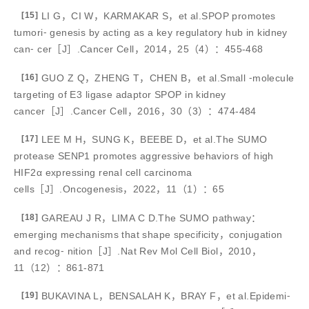
[15]
LI G，CI W，KARMAKAR S，et al.SPOP promotes
tumori⁃ genesis by acting as a key regulatory hub in kidney
can⁃ cer［J］.Cancer Cell，2014，25（4）：455-468
[16]
GUO Z Q，ZHENG T，CHEN B，et al.Small ⁃molecule
targeting of E3 ligase adaptor SPOP in kidney
cancer［J］.Cancer Cell，2016，30（3）：474-484
[17]
LEE M H，SUNG K，BEEBE D，et al.The SUMO
protease SENP1 promotes aggressive behaviors of high
HIF2α expressing renal cell carcinoma
cells［J］.Oncogenesis，2022，11（1）：65
[18]
GAREAU J R，LIMA C D.The SUMO pathway：
emerging mechanisms that shape specificity，conjugation
and recog⁃ nition［J］.Nat Rev Mol Cell Biol，2010，
11（12）：861-871
[19]
BUKAVINA L，BENSALAH K，BRAY F，et al.Epidemi⁃