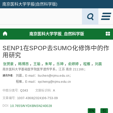
南京医科大学学报(自然科学版)
南京医科大学学报_自然科学版
SENP1在SPOP去SUMO化修饰中的作
用研究
张赟豪
，
韩博昂
，
王瑜
，
朱琴
，
乐珅
，
俞婷婷
，
程雁
，
刘晨
南京医科大学基础医学院医学遗传学系，江苏 南京 211166；
刘晨，E-mail：liuchen@njmu.edu.cn；
通讯作者:
程雁，E-mail：sycheng@njmu.edu.cn
中图分类号:
Q343
文献标识码:
A
文章编号:
1007-4368(2024)06-753-09
DOI:
10.7655/NYDXBNSN240028
EN
引