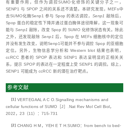
有重要作用，但作为调控SUMO化修饰的关键分子之一，
SENP1 与 SPOP 之间的关系还不清楚。本研究发现，MEFs中
去SUMO化酶Senp1 参与 Spop 的表达调控，
Senp1
敲除后，
Spop 蛋白的稳定性下降并通过蛋白酶体途径降解，这一现象可
能与
Senp1
敲除，改变 Spop 的 SUMO 化修饰状态有关。除此
之外，还发现敲除
Senp1
后，Spop 在 MEFs 细胞核中的定位
并没有发生改变，说明Senp1可能并不参与调控 Spop 的亚细胞
定位。另外，生物信息学分析和 Western blot 结果也表明，
ccRCC 患者的 SPOP 表达和 SENP1 表达呈明显的正相关关
系，提示 SPOP 的表达在一定程度上受 SENP1 的调控。综上，
SENP1 可能成为 ccRCC 新的潜在治疗靶点。
参考文献
[1]
VERTEGAAL A C O.Signalling mechanisms and
cellular functions of SUMO［J］.Nat Rev Mol Cell Biol，
2022，23（11）：715-731
[2]
CHANG H M，YEH E T H.SUMO：from bench to bed⁃