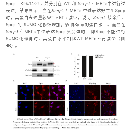
-/-
Spop ⁃ K95/110R，并分别在 WT 和
Senp1
MEFs中进行过
-/-
表达。结果显示，当在
Senp1
MEFs 中过表达野生型Spop
时，其蛋白表达量较WT MEFs 减少，说明
Senp1
敲除后，
Spop 的 SUMO 化修饰增加，影响Spop的蛋白水平。而当在
-/-
Senp1
MEFs中过表达Spop突变体时，即Spop不能进行
SUMO化修饰时，其蛋白水平相比WT MEFs不再减少（图
4B）。