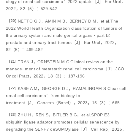
ology of renal cell carcinoma：2022 update［J］.Eur Urol，
2022，82（5）：529-542
[20]
NETTO G J，AMIN M B，BERNEY D M，et al.The
2022 World Health Organization classification of tumors of
the urinary system and male genital organs ⁃ part B：
prostate and urinary tract tumors［J］.Eur Urol，2022，
82（5）：469-482
[21]
TRAN J，ORNSTEIN M C.Clinical review on the
manage⁃ ment of metastatic renal cell carcinoma［J］.JCO
Oncol Pract，2022，18（3）：187-196
[22]
KASE A M，GEORGE D J，RAMALINGAM S.Clear cell
renal cell carcinoma：from biology to
treatment［J］.Cancers（Basel），2023，15（3）：665
[23]
ZHU H，REN S，BITLER B G，et al.SPOP E3
ubiquitin ligase adaptor promotes cellular senescence by
degrading the SENP7 deSUMOylase［J］.Cell Rep，2015，