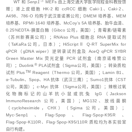
-/-
WT 和
Senp1
MEFs 由上海交通大学医学院程金科教授馈
赠；肾上皮细胞 HK⁃2 和 ccRCC 细胞 Caki⁃1、Caki⁃2、
A498、786⁃O 均购于武汉普诺赛公司；DMEM 培养基、MEM
培养基、RPMI⁃1640 培养基、McCoy’s 5A 培养基、胎牛血清、
0.25%EDTA⁃胰蛋白酶（Gibco 公司，美国）；青霉素/链霉素
（苏州新赛美公司）；RNAiso Plus 细胞总 RNA 提取试剂
（TaKaRa公司，日本）；HiScriptⅡ Q⁃RT SuperMix for
qPCR（gDNA wiper）逆转录试剂盒及 AceQ qPCR SYBR
Green Master Mix 荧光定量 PCR 试剂盒（南京诺唯赞公
®
司）；Duolink
PLA试剂盒（Sigma公司，美国）；转染质粒
TM
试剂 Plus
Reagent（Thermo 公司，美国）；Lamin B1、
α⁃Tubulin、Spop、HA 抗体（武汉三鹰）；Sumo1抗体（CST
公司，美国）；c⁃Myc 抗体 （Sigma公司，美国）；辣根过氧
化物酶标记的山羊抗小鼠或抗兔 IgG（Jackson
ImmunoResearch 公司，美国）；MG132、放线菌酮
（cycloheximide，CHX）（Sgima 公司，美国）；
Myc⁃Senp1、Flag⁃Spop、Flag⁃Spop⁃K95R、
Flag⁃Spop⁃K110R、Flag⁃Spop⁃K95/110R 质粒均为本实验室
自行构建。