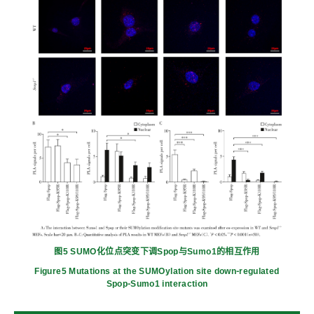
图5 SUMO化位点突变下调Spop与Sumo1的相互作用
Figure5 Mutations at the SUMOylation site down⁃regulated
Spop⁃Sumo1 interaction