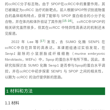
的ccRCC分子标志物。由于 SPOP在ccRCC中的重要作用，其
已被确定为ccRCC 治疗的新靶点。前人根据SPOP所识别底物蛋
白的晶体结构特点，获得了能够与 SPOP 蛋白结合的小分子化
[
15
-
16
]
合物，并在体内和体外验证了其作用
。 ccRCC中SPOP的
相关研究虽然很多，但其在ccRCC 中特异性高表达的机制还未
见报道。
[
17
]
2022 年 Lee 等
发现，去 SUMO 化酶 SENP1 在
ccRCC中存在异常的高表达。本课题组通过实验发现，在
Senp1
敲除的小鼠胚胎成纤维细胞（murine embryonic
fibroblasts，MEFs）中，Spop 的蛋白水平有所下降。因此，本
研究拟探讨去 SUMO 化酶 Senp1 是否参与Spop的蛋白水平调
控，并在ccRCC中初步探索 SENP1 与 SPOP 之间的相关性，
以期为 ccRCC 的治疗提供新的思路。
1 材料和方法
1.1 材料