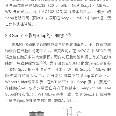
-/-
蛋白酶体抑制剂MG132（20 μmol/L）处理
Senp1
MEFs。
WB 结果显示，当用 MG132 抑制蛋白酶体活性后，细胞中的
-/-
Spop有所升高（图2C），表明在
Senp1
MEFs中Spop通过蛋
白酶体途径降解。
2.3 Senp1不影响Spop的亚细胞定位
SUMO 化修饰除影响底物蛋白的周转速率外，还可以调控底
[
18
]
物蛋白在细胞中的定位
。研究表明，在 ccRCC 中 SPOP 错
误定位在胞质中并大量累积，靶向与细胞增殖和凋亡有关的底物
[
15
]
降解，导致肿瘤增生
。为了研究去SUMO化酶Senp1是否参
-/-
与调控 Spop 的亚细胞定位，分离了 WT 和
Senp1
MEFs 的
胞核蛋白和胞浆蛋白，并分别检测其中的 Spop蛋白水平。
Western blot结果显示，在WT MEFs 中，Spop 蛋白主要定位
-/-
在细胞核中，仅有少量蛋白存在于胞浆中；
Senp1
MEFs中
Spop的分布情况与 WT MEFs 基本一致，表明
Senp1
的敲除并
不影响Spop在细胞中的定位（图3A、B）。