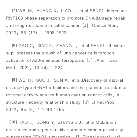
[7]
WEI M，HUANG X，LIAO L，et al.SENP1 decreases
RNF168 phase separation to promote DNA damage repair
and drug resistance in colon cancer［J］.Cancer Res，
2023，83（17）：2908-2923
[8]
GAO C，XIAO F，ZHANG L，et al.SENP1 inhibition
sup⁃ presses the growth of lung cancer cells through
activation of A20⁃mediated ferroptosis［J］.Ann Transl
Med，2022，10（4）：224
[9]
WEI H，GUO J，SUN X，et al.Discovery of natural
ursane⁃ type SENP1 inhibitors and the platinum resistance
reversal activity against human ovarian cancer cells：a
structure ⁃ activity relationship study［J］.J Nat Prod，
2022，85（5）：1248-1255
[10]
HAO L，DONG Y，ZHANG J J，et al.Melatonin
decreases androgen⁃sensitive prostate cancer growth by
suppressing SENP1 expression［J］.Transl Androl Urol，