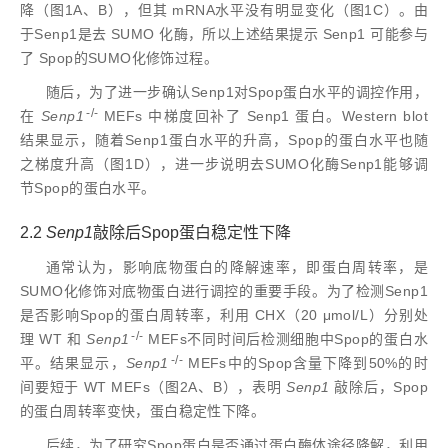
降（图1A、B），但其 mRNA水平没有明显变化（图1C）。由
于Senp1是去 SUMO 化酶，所以上述结果提示 Senp1 可能参与
了 Spop的SUMO化修饰过程。
随后，为了进一步确认Senp1对Spop蛋白水平的调控作用，
-/-
在
Senp1
MEFs 中梯度回补了 Senp1 蛋白。Western blot
结果显示，随着Senp1蛋白水平的升高，Spop的蛋白水平也随
之梯度升高（图1D），进一步说明去SUMO化酶Senp1能够调
节Spop的蛋白水平。
2.2
Senp1
敲除后Spop蛋白稳定性下降
通常认为，影响底物蛋白的降解速率，即蛋白周转率，是
SUMO化修饰对底物蛋白进行调控的重要手段。为了检测Senp1
是否影响Spop的蛋白周转率，利用 CHX（20 μmol/L）分别处
-/-
理 WT 和
Senp1
MEFs不同时间后检测细胞中Spop的蛋白水
-/-
平。结果显示，
Senp1
MEFs中的Spop含量下降到50%的时
间要短于 WT MEFs（图2A、B），表明
Senp1
敲除后，Spop
的蛋白周转率变快，蛋白稳定性下降。
后续，为了研究Spop蛋白是否通过蛋白酶体途径降解，利用