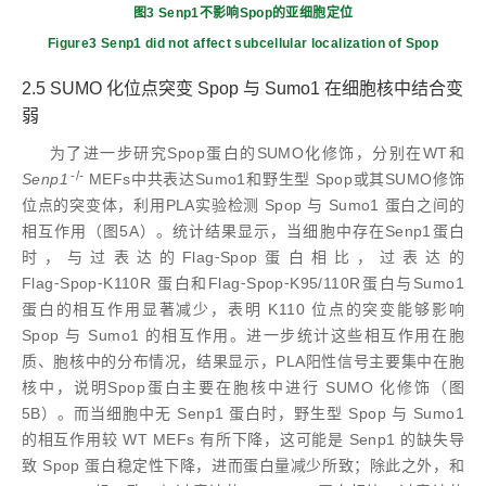
图3 Senp1不影响Spop的亚细胞定位
Figure3 Senp1 did not affect subcellular localization of Spop
2.5 SUMO 化位点突变 Spop 与 Sumo1 在细胞核中结合变
弱
为了进一步研究Spop蛋白的SUMO化修饰，分别在WT和
-/-
Senp1
MEFs中共表达Sumo1和野生型 Spop或其SUMO修饰
位点的突变体，利用PLA实验检测 Spop 与 Sumo1 蛋白之间的
相互作用（图5A）。统计结果显示，当细胞中存在Senp1蛋白
时，与过表达的Flag⁃Spop蛋白相比，过表达的
Flag⁃Spop⁃K110R 蛋白和Flag⁃Spop⁃K95/110R蛋白与Sumo1
蛋白的相互作用显著减少，表明 K110 位点的突变能够影响
Spop 与 Sumo1 的相互作用。进一步统计这些相互作用在胞
质、胞核中的分布情况，结果显示，PLA阳性信号主要集中在胞
核中，说明Spop蛋白主要在胞核中进行 SUMO 化修饰（图
5B）。而当细胞中无 Senp1 蛋白时，野生型 Spop 与 Sumo1
的相互作用较 WT MEFs 有所下降，这可能是 Senp1 的缺失导
致 Spop 蛋白稳定性下降，进而蛋白量减少所致；除此之外，和