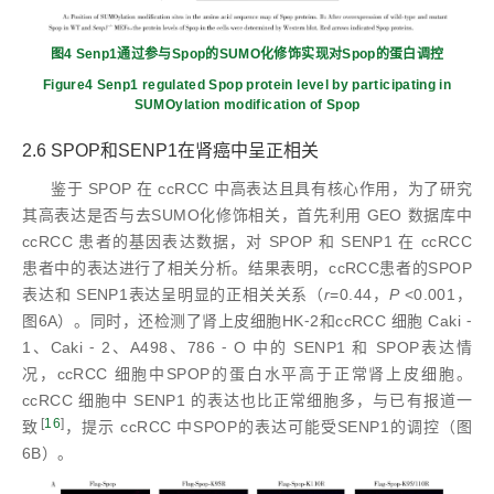
图4 Senp1通过参与Spop的SUMO化修饰实现对Spop的蛋白调控
Figure4 Senp1 regulated Spop protein level by participating in
SUMOylation modification of Spop
2.6 SPOP和SENP1在肾癌中呈正相关
鉴于 SPOP 在 ccRCC 中高表达且具有核心作用，为了研究
其高表达是否与去SUMO化修饰相关，首先利用 GEO 数据库中
ccRCC 患者的基因表达数据，对 SPOP 和 SENP1 在 ccRCC
患者中的表达进行了相关分析。结果表明，ccRCC患者的SPOP
表达和 SENP1表达呈明显的正相关关系（
r
=0.44，
P
<0.001，
图6A）。同时，还检测了肾上皮细胞HK⁃2和ccRCC 细胞 Caki ⁃
1、Caki ⁃ 2、A498、786 ⁃ O 中的 SENP1 和 SPOP表达情
况，ccRCC 细胞中SPOP的蛋白水平高于正常肾上皮细胞。
ccRCC 细胞中 SENP1 的表达也比正常细胞多，与已有报道一
[
16
]
致
，提示 ccRCC 中SPOP的表达可能受SENP1的调控（图
6B）。