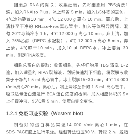
细胞总 RNA 的提取：收集细胞，先将细胞用 PBS清洗1
遍，加入RNAiso Plus，冰上静置 5 min，加入1/5体积的氯仿，
4℃冰箱静置10 min，4℃ 12 000
g
离心 10 min。离心后，上
清移至干净的 RNase⁃Free离心管中，加入等体积异丙醇，混
匀-20℃冰箱冷冻 1 h，4℃ 12 000 g 离心 10 min，弃上清，加
入 75%乙醇（DEPC 水配制），4℃ 12 000
g
离心 5 min，弃
上清，4℃晾干10 min，加入10 μL DEPC水，冰上溶解 30
min，测定RNA浓度。
细胞总蛋白的提取：收集细胞，先将细胞用 TBS 清洗 1~2
遍，加入适量的 RIPA 裂解液，刮板快速刮下细胞，将裂解液收
集于干净的1.5 mL离心管中，冰上裂解15~30 min，4℃ 14 000
r/min离心20 min，离心后，将上清移至新的 1.5 mL 离心管中，
吸取适量蛋白液进行 BCA 蛋白浓度的检测。加入相应体积的 5×
上样缓冲液，95℃煮 5 min，使蛋白完全变性。
1.2.4 免疫印迹实验（Western blot）
制备好的蛋白样品常温14 000 r/min离心1 min，在
SDS⁃PAGE胶上进行电泳。经湿转法恒压80 V，转膜 2 h，脱脂