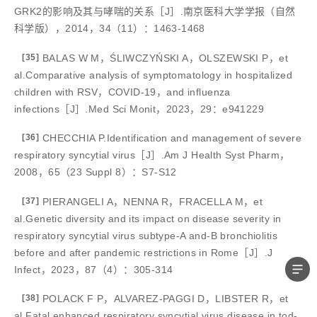
GRK2的影响及其与哮喘的关系［J］.南京医科大学学报（自然
科学版），2014，34（11）：1463-1468
[35]
BALAS W M，ŚLIWCZYŃSKI A，OLSZEWSKI P，et
al.Comparative analysis of symptomatology in hospitalized
children with RSV，COVID-19，and influenza
infections［J］.Med Sci Monit，2023，29：e941229
[36]
CHECCHIA P.Identification and management of severe
respiratory syncytial virus［J］.Am J Health Syst Pharm，
2008，65（23 Suppl 8）：S7-S12
[37]
PIERANGELI A，NENNA R，FRACELLA M，et
al.Genetic diversity and its impact on disease severity in
respiratory syncytial virus subtype-A and-B bronchiolitis
before and after pandemic restrictions in Rome［J］.J
Infect，2023，87（4）：305-314
[38]
POLACK F P，ALVAREZ-PAGGI D，LIBSTER R，et
al.Fatal enhanced respiratory syncytial virus disease in tod-