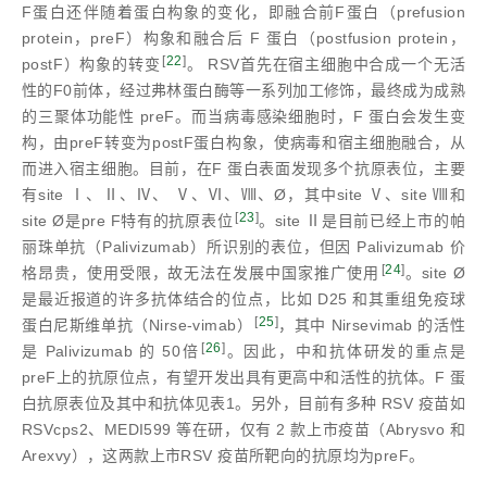
F蛋白还伴随着蛋白构象的变化，即融合前F蛋白（prefusion
protein，preF）构象和融合后 F 蛋白（postfusion protein，
[
22
]
postF）构象的转变
。 RSV首先在宿主细胞中合成一个无活
性的F0前体，经过弗林蛋白酶等一系列加工修饰，最终成为成熟
的三聚体功能性 preF。而当病毒感染细胞时，F 蛋白会发生变
构，由preF转变为postF蛋白构象，使病毒和宿主细胞融合，从
而进入宿主细胞。目前，在F 蛋白表面发现多个抗原表位，主要
有site Ⅰ、Ⅱ、Ⅳ、 Ⅴ、Ⅵ、Ⅷ、Ø，其中site Ⅴ、site Ⅷ和
[
23
]
site Ø是pre F特有的抗原表位
。site Ⅱ是目前已经上市的帕
丽珠单抗（Palivizumab）所识别的表位，但因 Palivizumab 价
[
24
]
格昂贵，使用受限，故无法在发展中国家推广使用
。site Ø
是最近报道的许多抗体结合的位点，比如 D25 和其重组免疫球
[
25
]
蛋白尼斯维单抗（Nirse-vimab）
，其中 Nirsevimab 的活性
[
26
]
是 Palivizumab 的 50倍
。因此，中和抗体研发的重点是
preF上的抗原位点，有望开发出具有更高中和活性的抗体。F 蛋
白抗原表位及其中和抗体见表1。另外，目前有多种 RSV 疫苗如
RSVcps2、MEDI599 等在研，仅有 2 款上市疫苗（Abrysvo 和
Arexvy），这两款上市RSV 疫苗所靶向的抗原均为preF。