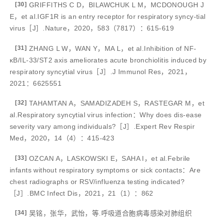
[30]
GRIFFITHS C D，BILAWCHUK L M，MCDONOUGH J
E，et al.IGF1R is an entry receptor for respiratory syncy-tial
virus［J］.Nature，2020，583（7817）：615-619
[31]
ZHANG L W，WAN Y，MA L，et al.Inhibition of NF-
κB/IL-33/ST2 axis ameliorates acute bronchiolitis induced by
respiratory syncytial virus［J］.J Immunol Res，2021，
2021：6625551
[32]
TAHAMTAN A，SAMADIZADEH S，RASTEGAR M，et
al.Respiratory syncytial virus infection：Why does dis-ease
severity vary among individuals?［J］.Expert Rev Respir
Med，2020，14（4）：415-423
[33]
OZCAN A，LASKOWSKI E，SAHA I，et al.Febrile
infants without respiratory symptoms or sick contacts：Are
chest radiographs or RSV/influenza testing indicated?
［J］.BMC Infect Dis，2021，21（1）：862
[34]
吴铭，张华，武怡，等.呼吸道合胞病毒感染对肺组织