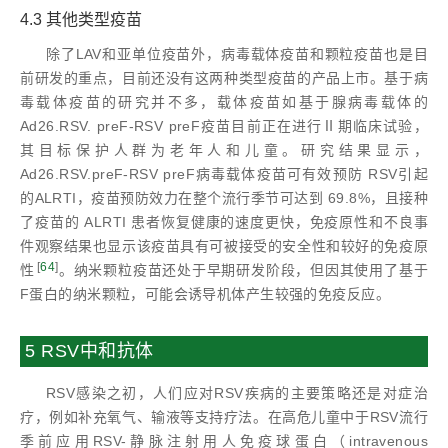
4.3 其他类型疫苗
除了LAV和亚单位疫苗外，病毒载体疫苗和颗粒疫苗也是目
前研发的重点，目前还没有这两种类型疫苗的产品上市。基于病
毒载体疫苗的研究并不多，载体疫苗如基于腺病毒载体的
Ad26.RSV. preF-RSV preF疫苗目前正在进行Ⅱ期临床试验，
其目标保护人群为老年人和儿童。研究结果显示，
Ad26.RSV.preF-RSV preF病毒载体疫苗可有效预防 RSV引起
的ALRTI，疫苗预防效力在整个流行季节可达到 69.8%，且接种
了疫苗的 ALRTI 患者恢复健康的速度更快，免疫原性和不良事
件观察结果也显示该疫苗具有可被接受的安全性和较好的免疫原
[
64
]
性
。纳米颗粒疫苗还处于早期研发阶段，但因其使用了基于
F蛋白的纳米颗粒，可能会诱导机体产生较强的免疫反应。
5 RSV中和抗体
RSV感染之初，人们应对RSV疾病的主要策略还是对症治
疗，例如补充氧气、输液等支持疗法。在高危儿童中于RSV流行
季前应用RSV-静脉注射用人免疫球蛋白（intravenous