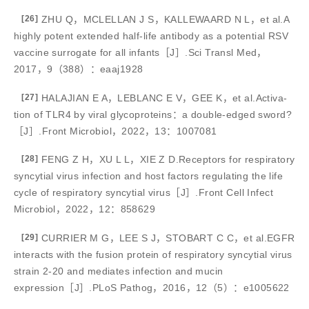
[26]
ZHU Q，MCLELLAN J S，KALLEWAARD N L，et al.A
highly potent extended half-life antibody as a potential RSV
vaccine surrogate for all infants［J］.Sci Transl Med，
2017，9（388）：eaaj1928
[27]
HALAJIAN E A，LEBLANC E V，GEE K，et al.Activa-
tion of TLR4 by viral glycoproteins：a double-edged sword?
［J］.Front Microbiol，2022，13：1007081
[28]
FENG Z H，XU L L，XIE Z D.Receptors for respiratory
syncytial virus infection and host factors regulating the life
cycle of respiratory syncytial virus［J］.Front Cell Infect
Microbiol，2022，12：858629
[29]
CURRIER M G，LEE S J，STOBART C C，et al.EGFR
interacts with the fusion protein of respiratory syncytial virus
strain 2-20 and mediates infection and mucin
expression［J］.PLoS Pathog，2016，12（5）：e1005622