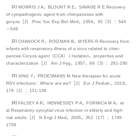
[1]
MORRIS J A，BLOUNT R E，SAVAGE R E.Recovery
of cytopathogenic agent from chimpanzees with
goryza［J］.Proc Soc Exp Biol Med，1956，92（3）：544
－549
[2]
CHANOCK R，ROIZMAN B，MYERS R.Recovery from
infants with respiratory illness of a virus related to chim-
panzee Coryza agent（CCA）.I.Isolation，properties and
characterization［J］.Am J Hyg，1957，66（3）：281-290
[3]
XING Y，PROESMANS M.New therapies for acute
RSV infections：Where are we?［J］.Eur J Pediatr，2019，
178（2）：131-138
[4]
FALSEY A R，HENNESSEY P A，FORMICA M A，et
al.Respiratory syncytial virus infection in elderly and high-
risk adults［J］.N Engl J Med，2005，352（17）：1749-
1759