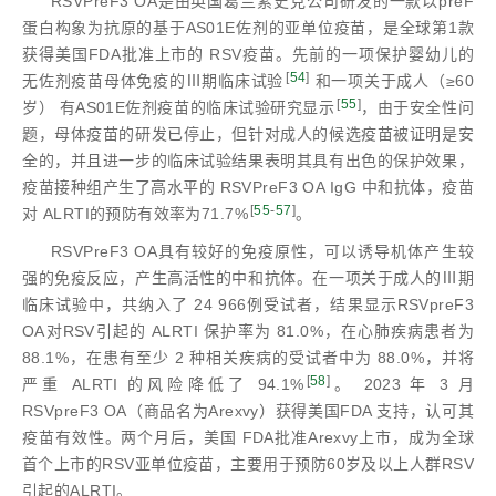
RSVPreF3 OA是由英国葛兰素史克公司研发的一款以preF
蛋白构象为抗原的基于AS01E佐剂的亚单位疫苗，是全球第1款
获得美国FDA批准上市的 RSV疫苗。先前的一项保护婴幼儿的
[
54
]
无佐剂疫苗母体免疫的Ⅲ期临床试验
和一项关于成人（≥60
[
55
]
岁） 有AS01E佐剂疫苗的临床试验研究显示
，由于安全性问
题，母体疫苗的研发已停止，但针对成人的候选疫苗被证明是安
全的，并且进一步的临床试验结果表明其具有出色的保护效果，
疫苗接种组产生了高水平的 RSVPreF3 OA IgG 中和抗体，疫苗
[
55
-
57
]
对 ALRTI的预防有效率为71.7%
。
RSVPreF3 OA具有较好的免疫原性，可以诱导机体产生较
强的免疫反应，产生高活性的中和抗体。在一项关于成人的Ⅲ期
临床试验中，共纳入了 24 966例受试者，结果显示RSVpreF3
OA对RSV引起的 ALRTI 保护率为 81.0%，在心肺疾病患者为
88.1%，在患有至少 2 种相关疾病的受试者中为 88.0%，并将
[
58
]
严重 ALRTI 的风险降低了 94.1%
。 2023 年 3 月
RSVpreF3 OA（商品名为Arexvy）获得美国FDA 支持，认可其
疫苗有效性。两个月后，美国 FDA批准Arexvy上市，成为全球
首个上市的RSV亚单位疫苗，主要用于预防60岁及以上人群RSV
引起的ALRTI。