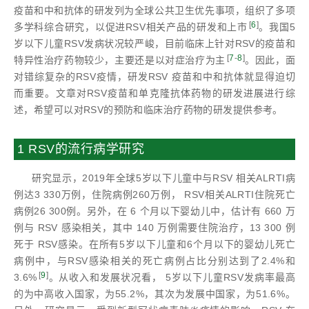
疫苗和中和抗体的研发列为全球公共卫生优先事项，组织了多项
[
6
]
多学科综合研究，以促进RSV相关产品的研发和上市
。我国5
岁以下儿童RSV发病状况较严峻，目前临床上针对RSV的疫苗和
[
7
-
8
]
特异性治疗药物较少，主要还是以对症治疗为主
。因此，面
对错综复杂的RSV疫情，研发RSV 疫苗和中和抗体就显得迫切
而重要。文章对RSV疫苗和单克隆抗体药物的研发进展进行综
述，希望可以对RSV的预防和临床治疗药物的研发提供参考。
1 RSV的流行病学研究
研究显示，2019年全球5岁以下儿童中与RSV 相关ALRTI病
例达3 330万例，住院病例260万例， RSV相关ALRTI住院死亡
病例26 300例。另外，在 6 个月以下婴幼儿中，估计有 660 万
例与 RSV 感染相关，其中 140 万例需要住院治疗，13 300 例
死于 RSV感染。在所有5岁以下儿童和6个月以下的婴幼儿死亡
病例中，与RSV感染相关的死亡病例占比分别达到了2.4%和
[
9
]
3.6%
。从收入和发展状况看， 5岁以下儿童RSV发病率最高
的为中高收入国家，为55.2%，其次为发展中国家，为51.6%。