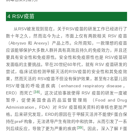
4 RSV疫苗
从RSV被发现到现在，关于RSV疫苗的研发工作已经进行了
数十年之久，然而迄今为止，市面上仅有两款相关 RSV 疫苗
（Abrysvo 和 Arexvy）产品上市。众所周知，一款理想的疫苗
应该能够保护大多数人群并具有高效且持久的免疫效力，并且还
要具有安全性和免疫原性。安全性和免疫原性也是 RSV疫苗研
发面临的主要挑战。早在20世纪60年代，就有 RSV 疫苗研发的
尝试，临床试验检测甲醛灭活的RSV疫苗的安全性和其免疫效
果，然而灭活的 RSV疫苗不但没有保护效果，甚至有2名婴儿因
RSV增强的呼吸道疾病（enhanced respiratory disease，
[
38
]
ERD）而死亡
，这次试验事故使得 RSV 疫苗的研发一度被
暂停，促使美国食品药品监督管理局 （Food and Drug
Administration，FDA）对 RSV 疫苗相关资料的审核也更加严
格。后来研究发现，ERD的原因在于甲醛灭活并不能使F蛋白保
持在preF构象，无法诱导产生有效的中和抗体，从而引发了一系
[
39
]
列后续反应，导致了更为严重的疾病
。因此，深入了解 F蛋