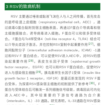
3 RSV的致病机制
RSV 主要通过唾液或黏液飞沫在人与人之间传播，首先攻击
的是呼吸道上皮细胞（respiratory epithelial cell，AEC），通
过病毒G蛋白黏附到宿主细胞表面，再通过F蛋白介导病毒和宿
主细胞膜融合，诱导病毒进入细胞。F蛋白可以和很多受体结
合。 F蛋白与Toll样受体4（toll-like receptor 4，TLR4）结合可
[
27
]
以介导炎症因子激活，并在控制RSV复制中起重要作用
。细
胞间黏附分子（intercellular adhesion molecule，ICAM）-1通
过和RSV F 蛋白结合，可以促使RSV进入AEC中，对RSV的感
[
28
]
染起重要作用
。表皮生长因子受体（epidermal growth
factor receptor， EGFR）也可以和RSV F蛋白结合，促使RSV
[
29
]
进入与感染宿主细胞
。胰岛素样生长因子1受体（insulin like
growth factor 1 receptor，IGF1R）是最近新发现的 RSV F蛋
[
30
]
白受体，为探索RSV感染宿主细胞的机制提供了新参考
。F
蛋白与受体结合后可触发一系列细胞信号级联，病毒因此可内化
进入AEC中。其中较重要的下游信号通路为白介素
（interleukin，IL）-33 通路。研究表明，IL-33通路在RSV感染