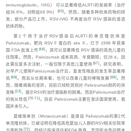
immunoglobulin，IVIG） 可以显著降低ALRTI的发病率（治疗
[
65
]
组36.8%，对照组68.9%）
。然而，随着多种抗体药物的研
发，部分产品已上市，RSV-IVIG 不再是治疗 RSV 感染的首选
抗体药物。
第1个用于治疗RSV感染后ALRTI的单克隆抗体是
Palivizumab，靶向 RSV F 蛋白的 site Ⅱ，已于 1998 年获美
[
66
]
国 FDA 批准上市
，其可以显著降低 RSV 感染的高危儿童的
住院率。然而，Palivizumab 成本高昂、半衰期短，仅28 d，因
[
67
]
此需反复多次注射，一般仅限于高危儿童使用
。研究表明，
对早产儿使用Palivizumab治疗后，复发性喘息的发生率显著降
[
68
]
[
69
]
低
。而且从长期来看，也可以改善儿童的哮喘发展
。然
而，随着病毒的变异，目前已经检测到对 Palivizumab耐药的突
[
23
]
变株
，提示RSV的治疗面临新的困难。而且Palivizumab治疗
[
70
-
71
]
的依从性低
。目前 Palivizumab主要在发达国家使用，我
国并未引入。
莫维珠单抗（Motavizumab）是源自 Palivizumab的第2代
单克隆抗体，已被证明在降低高危婴幼儿人群的RSV相关住院率
[
72
]
方面有效
，但经过临床评估和FDA 审查，其因安全性问题未