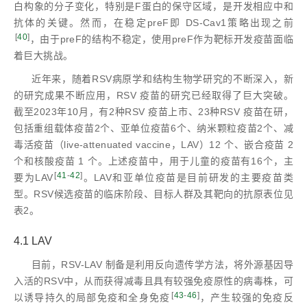
白构象的分子变化，特别是F蛋白的保守区域，是开发相应中和
抗体的关键。然而，在稳定preF即 DS-Cav1策略出现之前
[
40
]
，由于preF的结构不稳定，使用preF作为靶标开发疫苗面临
着巨大挑战。
近年来，随着RSV病原学和结构生物学研究的不断深入，新
的研究成果不断应用，RSV 疫苗的研究已经取得了巨大突破。
截至2023年10月，有2种RSV 疫苗上市、23种RSV 疫苗在研，
包括重组载体疫苗2个、亚单位疫苗6个、纳米颗粒疫苗2个、减
毒活疫苗（live-attenuated vaccine，LAV）12 个、嵌合疫苗 2
个和核酸疫苗 1 个。上述疫苗中，用于儿童的疫苗有16个，主
[
41
-
42
]
要为LAV
。LAV和亚单位疫苗是目前研发的主要疫苗类
型。RSV候选疫苗的临床阶段、目标人群及其靶向的抗原表位见
表2。
4.1 LAV
目前，RSV-LAV 制备是利用反向遗传学方法，将外源基因导
入活的RSV中，从而获得减毒且具有较强免疫原性的病毒株，可
[
43
-
46
]
以诱导持久的局部免疫和全身免疫
，产生较强的免疫反