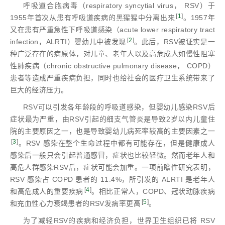
呼吸道合胞病毒（respiratory syncytial virus， RSV）于
[
1
]
1955年首次从患有呼吸道疾病的黑猩猩中分离出来
。1957年
又在患有严重急性下呼吸道感染（acute lower respiratory tract
[
2
]
infection，ALRTI）婴幼儿中被发现
。此后，RSV被证实是一
种广泛存在的病原体，对儿童、老年人以及高危成人如慢性阻塞
性肺疾病（chronic obstructive pulmonary disease， COPD）
患者等造成严重疾病负担，同时也给社会的医疗卫生系统带来了
巨大的经济压力。
RSV可以引发各年龄段的呼吸道感染，但婴幼儿感染RSV后
症状最为严重，由RSV引起的细支气管炎是导致2岁以内儿童住
院的主要原因之一，也是导致婴幼儿病死率较高的主要因素之一
[
3
]
。RSV 感染在整个生命过程中都有可能存在，但是健康成人
感染后一般只会引起普通感冒，症状也比较轻微。然而老年人和
高危人群感染RSV后，症状可能会加重。一项前瞻性研究表明，
RSV 感染占 COPD 患者的 11.4%，所引发的 ALRTI 是老年人
[
4
]
和高危成人的重要疾病
。相比正常人，COPD、冠状动脉疾病
[
5
]
和充血性心力衰竭患者的RSV发病率更高
。
为了减轻RSV的疾病和经济负担，世界卫生组织已将 RSV