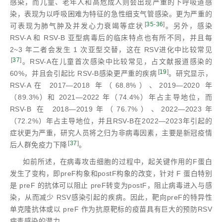
感染，而儿童、老年人和高危成人则会出现严重的下呼吸道感
染，表现为以呼吸困难为特征的急性细支气管感染。更为严重的
[
35
-
36
]
可表现为肺气肿及并发心力衰竭等症状
。另外，感染
RSV-A 和 RSV-B 亚型病毒后的临床特点也有所不同，并且每
2~3 年二者会发生 1 次亚型交替，这在 RSV进化中比较常见
[
37
]
。RSV-A在儿童首次感染中比较常见，占文献报道感染的
[
19
]
60%，并且会引起比 RSV-B感染更严重的疾病
。研究显示，
RSV-A在 2017—2018 年（68.8%）、2019—2020 年
（89.3%）和 2021—2022 年（74.4%）年占主导地位，而
RSV-B 在 2018—2019年（76.7%）、2022—2023年
（72.2%）年占主导地位，并且RSV-B在2022—2023年引起的
症状更为严重，研究人员将之归为非病毒因素，主要是新冠疫情
[
37
]
后人群免疫力下降
。
如前所述，在病毒攻击细胞的过程中，起关键作用的F蛋白
发生了变构，即preF构象和postF构象的改变，针对 F 蛋白特别
是 preF 的抗体可以阻止 preF转变为postF，阻止病毒进入与感
染，从而减少 RSV感染引起的疾病。因此，靶向preF的特异性
单克隆抗体或以 preF 作为抗原靶标的疫苗具有巨大的预防RSV
病毒感染的潜力。