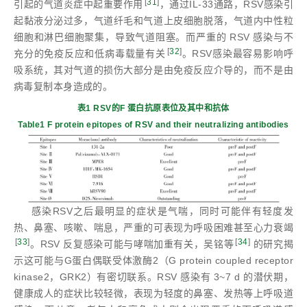
[
31
]
引起的气道炎症中起重要作用
，通过IL-33通路，RSV感染引
起黏液分泌过多，气道纤毛和气道上皮细胞脱落，气道内中性粒
细胞和淋巴细胞聚集，导致气道阻塞。而严重的 RSV 感染与不
[
32
]
充分的免疫反应和低病毒载量有关
。RSV感染最容易影响呼
吸系统，其对气道的损伤大部分是由免疫反应介导的，而不是由
病毒复制本身造成的。
表1 RSV的F 蛋白抗原表位及其中和抗体
Table1 F protein epitopes of RSV and their neutralizing antibodies
感染RSV之后最明显的症状是气喘，同时可能伴有轻度发
热、鼻塞、咳嗽、喘息，严重的可表现为呼吸困难甚至心力衰竭
[
33
]
[
34
]
。RSV 反复感染可能与哮喘加重有关，吴铭等
的研究揭
示这可能与G蛋白偶联受体激酶2（G protein coupled receptor
kinase2，GRK2）有密切联系。RSV 感染有 3~7 d 的潜伏期，
健康成人的症状比较轻微，表现为轻度的鼻塞、发热等上呼吸道