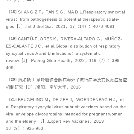
[18]
SHANG Z F，TAN S G，MA D L.Respiratory syncytial
virus：from pathogenesis to potential therapeutic strate-
gies［J］.Int J Biol Sci，2021，17（14）：4073-4091
[19]
CANTÚ-FLORES K，RIVERA-ALFARO G，MUÑOZ-
ES-CALANTE J C，et al.Global distribution of respiratory
syncytial virus A and B infections：a systematic
review［J］.Pathog Glob Health，2022，116（7）：398-
409
[20]
范如艳.儿童呼吸道合胞病毒分子流行病学及其致炎症反应
机制研究［D］.衡阳：南华大学，2016
[21]
BEUGELING M，DE ZEE J，WOERDENBAG H J，et
al.Respiratory syncytial virus subunit vaccines based on the
viral envelope glycoproteins intended for pregnant women
and the elderly［J］.Expert Rev Vaccines，2019，
18（9）：935-950