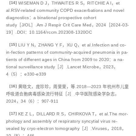
[14]
WISEMAN D J，THWAITES R S，RITCHIE A I，et
al.RSV-related community COPD exacerbations and novel
diagnostics：a binational prospective cohort
study［J/OL］.Am J Respir Crit Care Med，2024［2024-03-
19］.DOI：10.1164/rccm.202308-1320OC
[15]
LIU Y N，ZHANG Y F，XU Q，et al.Infection and co-
in-fection patterns of community-acquired pneumonia in pa-
tients of different ages in China from 2009 to 2020：a na-
tional surveillance study［J］.Lancet Microbe，2023，
4（5）：e330-e339
[16]
黄晓文，庞珍珍，周斐斐，等.2018—2023 年杭州市儿童
呼吸道合胞病毒感染流行特征［J］.中华医院感染学杂志，
2024，34（6）：907-911
[17]
KE Z L，DILLARD R S，CHIRKOVA T，et al.The mor-
phology and assembly of respiratory syncytial virus re-
vealed by cryo-electron tomography［J］.Viruses，2018，
10（8）：446