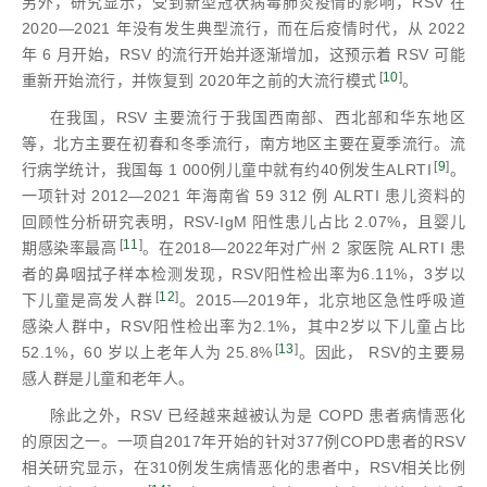
另外，研究显示，受到新型冠状病毒肺炎疫情的影响，RSV 在
2020—2021 年没有发生典型流行，而在后疫情时代，从 2022
年 6 月开始，RSV 的流行开始并逐渐增加，这预示着 RSV 可能
[
10
]
重新开始流行，并恢复到 2020年之前的大流行模式
。
在我国，RSV 主要流行于我国西南部、西北部和华东地区
等，北方主要在初春和冬季流行，南方地区主要在夏季流行。流
[
9
]
行病学统计，我国每 1 000例儿童中就有约40例发生ALRTI
。
一项针对 2012—2021 年海南省 59 312 例 ALRTI 患儿资料的
回顾性分析研究表明，RSV-IgM 阳性患儿占比 2.07%，且婴儿
[
11
]
期感染率最高
。在2018—2022年对广州 2 家医院 ALRTI 患
者的鼻咽拭子样本检测发现，RSV阳性检出率为6.11%，3岁以
[
12
]
下儿童是高发人群
。2015—2019年，北京地区急性呼吸道
感染人群中，RSV阳性检出率为2.1%，其中2岁以下儿童占比
[
13
]
52.1%，60 岁以上老年人为 25.8%
。因此， RSV的主要易
感人群是儿童和老年人。
除此之外，RSV 已经越来越被认为是 COPD 患者病情恶化
的原因之一。一项自2017年开始的针对377例COPD患者的RSV
相关研究显示，在310例发生病情恶化的患者中，RSV相关比例