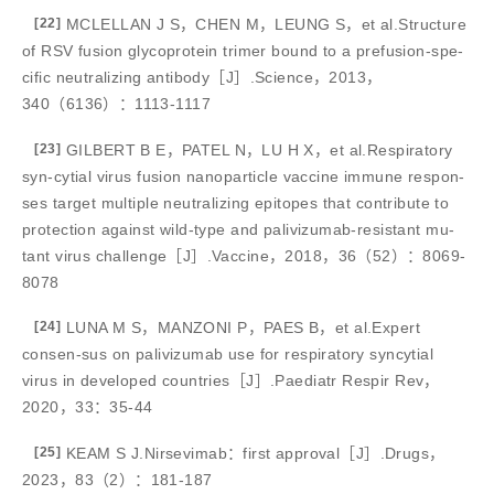
[22]
MCLELLAN J S，CHEN M，LEUNG S，et al.Structure
of RSV fusion glycoprotein trimer bound to a prefusion-spe-
cific neutralizing antibody［J］.Science，2013，
340（6136）：1113-1117
[23]
GILBERT B E，PATEL N，LU H X，et al.Respiratory
syn-cytial virus fusion nanoparticle vaccine immune respon-
ses target multiple neutralizing epitopes that contribute to
protection against wild-type and palivizumab-resistant mu-
tant virus challenge［J］.Vaccine，2018，36（52）：8069-
8078
[24]
LUNA M S，MANZONI P，PAES B，et al.Expert
consen-sus on palivizumab use for respiratory syncytial
virus in developed countries［J］.Paediatr Respir Rev，
2020，33：35-44
[25]
KEAM S J.Nirsevimab：first approval［J］.Drugs，
2023，83（2）：181-187