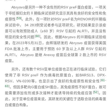
Abrysvo是另外一种不含佐剂的RSV preF蛋白疫苗，一项关
于非妊娠妇女的Ⅱ期临床试验研究显示其具有良好的安全性和免
[
59
]
疫原性
。此外，在一项针对RSV preF名为RENOIR的Ⅲ期临
床试验中， 34 283例受试者参与这项研究，研究结果显示该疫
苗可以有效预防成人（≥60 岁）RSV 引起的 ALRTI，并且没有
[
60
]
明显的安全性问题
。因此，根据Abrysvo 的Ⅲ期临床试验结
果，在2023年5月31日，由辉瑞研发的 Abrysvo 疫苗获得美国
FDA 批准上市，主要用于预防 60 岁及以上人群 RSV 引起的
ALRTI。 Abrysvo 是继 Arexvy 疫苗后全球第 2 款上市的 RSV
疫苗。
另外，还有数个RSV亚单位疫苗也正在进行临床试验，它们
使用了非 RSV preF 作为病毒抗原蛋白，如BARS13、DPX-
[
61
-
RSV、VN-0200等，也显示出了良好的免疫原性和安全性
63
]
，但因多靶向G蛋白或SH蛋白，其免疫原性不如F蛋白，故可
[
52
]
能需要添加佐剂或多次接种才能诱导持续的免疫应答
。因
此，对于亚单位疫苗来说，其研发的关键在于选取合适的病毒蛋
白或蛋白构象。