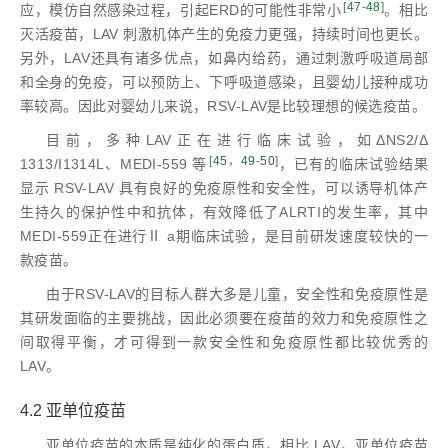
[
47
-
48
]
应，模仿自然感染过程，引起ERD的可能性非常小
。相比
灭活疫苗，LAV 刺激机体产生的免疫力更强，持续时间也更长。
另外，LAV还具有诸多优点，如鼻内给药，通过刺激呼吸道局部
和全身的免疫，可以预防上、下呼吸道感染，且婴幼儿接种成功
率较高。因此对婴幼儿来说，RSV-LAV是比较理想的候选疫苗。
目前，多种LAV正在进行临床试验，如ΔNS2/Δ
[
45
，
49
-
50
]
1313/I1314L、MEDI-559 等
，已有的临床试验结果
显示 RSV-LAV 具有良好的免疫原性和安全性，可以诱导机体产
生持久的保护性中和抗体，有效降低了ALRTI的发生率，其中
MEDI-559正在进行Ⅱ a期临床试验，是目前研发速度较快的一
款疫苗。
由于RSV-LAV的目标人群大多是儿童，安全性和免疫原性是
其研发面临的主要挑战，因此必须要在疫苗的效力和免疫原性之
间取得平衡，才可得到一款安全性和免疫原性都比较优秀的
LAV。
4.2 亚单位疫苗
亚单位疫苗的本质是纯化的蛋白质，相比 LAV，亚单位疫苗