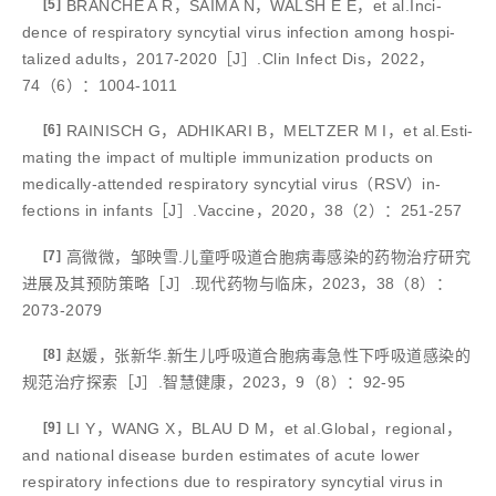
[5]
BRANCHE A R，SAIMA N，WALSH E E，et al.Inci-
dence of respiratory syncytial virus infection among hospi-
talized adults，2017-2020［J］.Clin Infect Dis，2022，
74（6）：1004-1011
[6]
RAINISCH G，ADHIKARI B，MELTZER M I，et al.Esti-
mating the impact of multiple immunization products on
medically-attended respiratory syncytial virus（RSV）in-
fections in infants［J］.Vaccine，2020，38（2）：251-257
[7]
高微微，邹映雪.儿童呼吸道合胞病毒感染的药物治疗研究
进展及其预防策略［J］.现代药物与临床，2023，38（8）：
2073-2079
[8]
赵媛，张新华.新生儿呼吸道合胞病毒急性下呼吸道感染的
规范治疗探索［J］.智慧健康，2023，9（8）：92-95
[9]
LI Y，WANG X，BLAU D M，et al.Global，regional，
and national disease burden estimates of acute lower
respiratory infections due to respiratory syncytial virus in