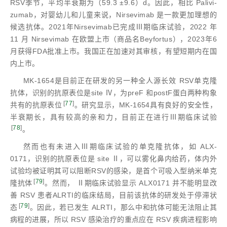
RSV季节，平均半衰期为（59.3 ±9.6）d。因此，相比 Palivi-
zumab，对婴幼儿和儿童来说，Nirsevimab 是一款更加理想的
候选抗体。2021年Nirsevimab已完成Ⅲ期临床试验，2022 年
11 月 Nirsevimab 在欧盟上市（商品名Beyfortus），2023年6
月获得FDA批准上市。我国正在加速对其审核，有望短期内在国
内上市。
MK-1654是目前正在研发的另一种全人源长效 RSV单克隆
抗体，识别的抗原表位是site Ⅳ，为preF 和postF蛋白两种构象
[
77
]
共有的抗原表位
。研究显示，MK-1654具有良好的安全性，
半衰期长，具有较高的亲和力，目前正在进行Ⅲ期临床试验
[
78
]
。
然而也有未进入Ⅲ期临床试验的单克隆抗体，如 ALX-
0171，识别的抗原表位是 site Ⅱ，可以雾化鼻内给药，体内外
试验均被证明其可以阻断RSV的感染，是首个可吸入型纳米单克
[
79
]
隆抗体
。然而， Ⅱ期临床试验显示 ALX0171 并不能明显改
善 RSV 患者ALRTI的临床结局，目前该抗体的研发处于停滞状
[
79
]
态
。因此，若已发生 ALRTI，那么中和抗体可能无法阻止其
病程的进展，所以 RSV 感染治疗的重点应在 RSV 疾病进程影响