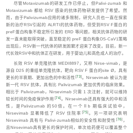
尽管Motavizumab的研发工作已停止，但Palivi-zumab 和
Motavizumab 都给 RSV 感染的抗体药物研发提供了希望。然
而，由于Palivizumab应用的诸多限制，研究人员也一直在探索
新的治疗RSV引起的 ALRTI的抗体药物，但受到RSV F蛋白的
preF蛋白构象不稳定所引发的 ERD 等问题，相关抗体药物的研
发一直未能取得突破，直至稳定的 preF 蛋白构象DS-CaV1策略
出现后，RSV新一代抗体的研发困窘才迎来了改变。目前，新一
代长效RSV中和抗体正在研发，用于婴幼儿和高危成人的治疗。
长效 RSV 单克隆抗体 MEDI8897，又称 Nirse-vimab，是
源自 D25 的重组单克隆抗体，靶向 RSV F 蛋白的site Ø，具有
[
73
]
更长的半衰期、更加出色的中和活性
。Nirsevimab 被认为是
新一代 RSV 抗体，具有比 Palivizumab 更加优秀的临床效果。
相比于 Palivizumab，Nirsevimab 只需 1 次注射，就可以维持
[
74
]
较长时间的免疫保护作用
。Nirsevimab还具有强大的中和活
性，是Palivizumab 的50倍。在一个Ⅱb 期临床试验中，
[
75
]
Nirsevimab 显著降低了 RSV 住院率
。另一项研究表明
[
76
]
Nirsevimab 具有与 Palivi-zumab相似的安全性和耐受性
，
且Nirsevimab具有更长的保护时间，单次给药便可以覆盖整个