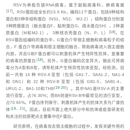
RSV为单股负链RNA病毒，属于副黏病毒科，肺病毒属
[
17
]
。RSV基因组全长约15.6 Kb，编码11个蛋白，包括8种结构
蛋白和3种非结构蛋白（NS1、NS2、 M2-2），结构蛋白分别是
3种跨膜蛋白（融合蛋白F、黏附蛋白G、疏水蛋白SH），2种基
[
18
]
质蛋白（M和M2-1）， 3种核衣壳蛋白（N、P、L）
。在
RSV基因组编码的蛋白中，G蛋白介导宿主细胞和病毒粒子的结
合，F 蛋白介导病毒和宿主细胞的融合，帮助病毒进入宿主细胞
内部，并且G和F蛋白都可以刺激机体产生特异性抗体，是重要
[
18
]
的病毒抗原蛋白
。另外，G蛋白编码区变异大，据此可将病
毒分为A型和B型，诱导机体产生特异性抗体亚型。经检测，目
前一共有 14 种 RSV-A 亚型（包括 GA1-7、SAA1-2、NA1-4
和 ON1）和 22 种 RSV-B 亚型（包括 GB1-5、SAB1-4、
[
19
-
20
]
URU1-2、BA1-10和THB
）。其中NA1是RSV-A 的主要
流行亚型，占76.30%；而BA则是RSV-B中最常见的流行亚型，
占70.65%。F蛋白序列保守，刺激机体产生的抗体大多为广谱抗
[
18
，
21
]
体
。因此，目前市面上绝大部分中和抗体或疫苗研发机
构关注的抗原靶点主要集中在F蛋白。
研究表明，在病毒攻击宿主细胞的过程中，发挥关键作用的