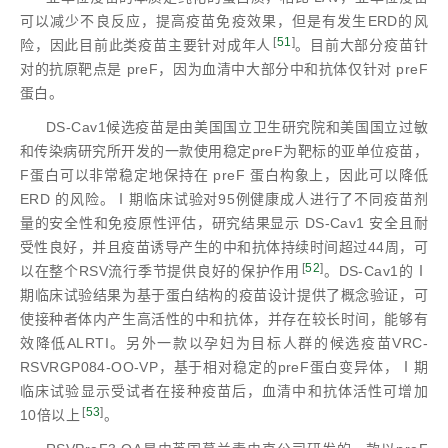
可以减少不良反应，提高疫苗免疫效果，但是有发生ERD的风
[
51
]
险，因此目前此类疫苗主要针对成年人
。目前大部分疫苗针
对的抗原靶点是 preF，因为血清中大部分中和抗体仅针对 preF
蛋白。
DS-Cav1候选疫苗是由美国国立卫生研究院和美国国立过敏
和传染病研究所开发的一款使用稳定preF为靶标的亚单位疫苗，
F蛋白可以非常稳定地保持在 preF 蛋白构象上，因此可以降低
ERD 的风险。Ⅰ期临床试验对95例健康成人进行了不同疫苗剂
量的安全性和免疫原性评估，研究结果显示 DS-Cav1 安全且耐
受性良好，并且疫苗诱导产生的中和抗体持续时间超过44周，可
[
52
]
以在整个RSV流行季节提供良好的保护作用
。DS-Cav1的Ⅰ
期临床试验结果为基于蛋白结构的疫苗设计提供了概念验证，可
使接种者体内产生高活性的中和抗体，并存在较长时间，能够有
效降低ALRTI。另外一款以孕妇为目标人群的候选疫苗VRC-
RSVRGP084-OO-VP，基于相对稳定的preF蛋白变异体，Ⅰ期
临床试验显示受试者在接种疫苗后，血清中和抗体活性可增加
[
53
]
10倍以上
。