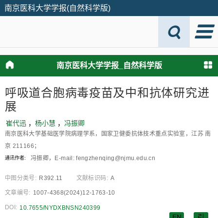
南京医科大学学报(自然科学版)
南京医科大学学报_自然科学版
呼吸道合胞病毒疫苗及中和抗体研究进
展
崔代迅
，
杨小慧
，
冯振卿
南京医科大学基础医学院病理学系，国家卫健委抗体技术重点实验室，江苏 南
京 211166；
冯振卿，E-mail: fengzhenqing@njmu.edu.cn
通讯作者:
中图分类号:
R392.11
文献标识码:
A
文章编号:
1007-4368(2024)12-1763-10
DOI:
10.7655/NYDXBNSN240399
EN
引