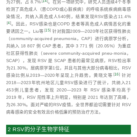
[
14
]
为27例，占 8.7%
。在另一项研究中，研究人员连续4个冬季
检测了高危成人（患COPD或心脏疾病）的呼吸系统疾病病毒感
染情况，共纳入高危成人540例，结果发现RSV感染占11.4%
[
4
]
。因此，RSV感染也是COPD 患者等高危成人病情恶化的重
[
15
]
要诱因之一。Liu等
针对我国2009—2020年社区获得性肺炎
（community-acquired pneumonia，CAP）进行病原学分析，
共纳入 18 807 例 CAP 患者，其中 3 771 例（20.05%）为重症
社区获得性肺炎（severe community-acquired pneu-monia，
SCAP），发现 RSV 是 SCAP 患者的最常见病原，RSV检出率
为21.30%，居病原学第1位，并且与其他大部分病毒相比，RSV
[
16
]
感染比例从2019—2020年呈现上升趋势。黄晓文等
针对
2018—2023年杭州地区儿童RSV感染进行了统计，共纳入21
453例儿童患者，发现 2020—2023 年 RSV 感染率均高于
2019 年，RSV 阳性率上升明显，特别是 2021 年达到了高峰，
为26.30%。面对严峻的RSV疫情，全世界都迫切需要针对 RSV
病毒感染的安全有效且价格低廉的预防治疗方法。
2 RSV的分子生物学特征