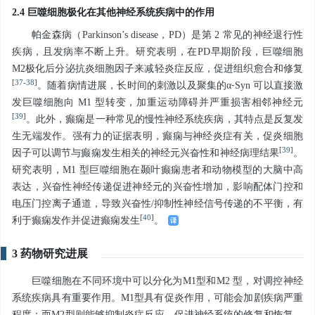
2.4 巨噬细胞极化在其他神经系统疾病中的作用
帕金森病（Parkinson’s disease，PD）是第 2 常见的神经退行性
疾病，且发病率不断上升。研究表明，在PD早期阶段，巨噬细胞
M2极化后分泌抗炎细胞因子来减轻炎症反应，促进组织愈合和修复
[
37
-
38
]
。随着病情进展，长时间的刺激以及聚集的α⁃Syn 可以直接激
发巨噬细胞向 M1 型转变，加重运动障碍并严重损害相邻神经元
[
39
]
。此外，癫痫是一种常见的慢性神经系统疾病，其特点是反复发
生无端发作。强有力的证据表明，癫痫与神经炎症有关，促炎细胞
[
39
]
因子可以调节与癫痫发生相关的神经元兴奋性和神经病理结果
。
研究表明，M1 型巨噬细胞在颞叶癫痫患者和动物模型的大脑中高
表达，兴奋性神经传递促进神经元的兴奋性增加，影响配体门控和
电压门控离子通道，导致兴奋性/抑制性神经信号传递的不平衡，有
[
40
]
利于癫痫发作并促进癫痫发生
。
3 药物研究进展
巨噬细胞在不同环境中可以分化为M1型和M2 型，对调控神经
系统疾病具有重要作用。M1型具有促炎作用，可能会加剧疾病严重
程度；而M2型则能够抑制炎症反应，促进神经系统的修复和恢复。