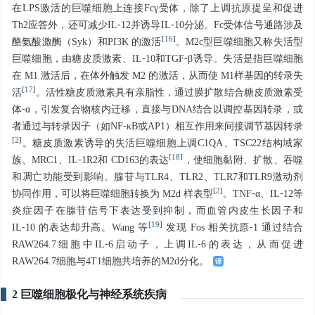
在LPS激活的巨噬细胞上连接Fcγ受体，除了上调抗原提呈和促进
Th2应答外，还可减少IL⁃12并诱导IL⁃10分泌。Fc受体信号通路涉及
[
16
]
酪氨酸激酶（Syk）和PI3K 的激活
。M2c型巨噬细胞又称失活型
巨噬细胞，由糖皮质激素、IL⁃10和TGF⁃β诱导。失活是指巨噬细胞
在 M1 激活后，在体外触发 M2 的激活，从而使 M1样基因的转录失
[
17
]
活
。活性糖皮质激素具有亲脂性，通过膜扩散结合糖皮质激素受
体⁃α，引发复合物核内迁移，直接与DNA结合以调控基因转录，或
者通过与转录因子（如NF⁃κB或AP1）相互作用来间接调节基因转录
[
2
]
。糖皮质激素诱导的失活巨噬细胞上调C1QA、TSC22结构域家
[
18
]
族、MRC1、IL⁃1R2和 CD163的表达
，使细胞黏附、扩散、吞噬
和凋亡功能受到影响。腺苷与TLR4、TLR2、TLR7和TLR9激动剂
[
2
]
协同作用，可以将巨噬细胞转换为 M2d 样表型
。TNF⁃α、IL⁃12等
炎症因子在腺苷信号下表达受到抑制，而血管内皮生长因子和
[
19
]
IL⁃10 的表达却升高。Wang 等
发现 Fos 相关抗原⁃1 通过结合
RAW264.7细胞中IL⁃6启动子，上调IL⁃6的表达，从而促进
RAW264.7细胞与4T1细胞共培养的M2d分化。
2 巨噬细胞极化与神经系统疾病