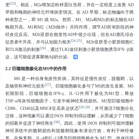
[
23
]
变
。相反，M2a增加淀粉样蛋白负荷，并在一定程度上改善 AD
早期和晚期的神经元纤维病变情况。在 AD 早期，标志物偏向于两
种表型之一，即 M1 或 M2a。然而，M1、M2a和M2c的标志物在AD
晚期升高。M1和M2（M2b除外）共同作用，调节AD所有阶段的神
经炎症反应。M2b亚群在散发性AD中很少出现，但在AD唐氏综合
[
24
-
25
]
征患者中升高，并与认知能力相关
。M2b亚群受小胶质细胞IC
[
26
]
和TLR激活的刺激
，通过TLR2途径刺激小胶质细胞诱导IFN ⁃β表
达，这可能促进寡聚物Aβ的分泌。
2.2 巨噬细胞极化在MS中的作用
MS 是一种自身免疫性疾病，其特征是慢性炎症，脱髓鞘，以
[
27
]
及轴突和神经元损失
。巨噬细胞极化参与了MS的发生发展。MS
初期阶段，巨噬细胞在IFN⁃γ、IL⁃12作用下极化为M1型，释放
TNF⁃α等炎性细胞因子，引发中枢神经系统损伤。M1型巨噬细胞中
[
28
-
29
]
CD86、CD40以及MHCⅡ呈高表达状态
，并可激活T细胞分化
迁移，这种现象可以通过iNOS 抑制剂得以缓解，从而减少了T细胞
[
30
]
的招募并促进了神经再生
。因此，使用 iNOS 抑制剂可能对缓解
神经系统中的髓鞘损伤和脱髓鞘现象有潜在疗效，有利于神经修
复。在恢复期，IL⁃4和IL⁃13诱导巨噬细胞极化为 M2 型，使炎症得