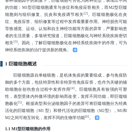
各种细胞因子的刺激下，巨噬细胞可分化为两种类型，表现出不同
的功能：M1型巨噬细胞通常与炎症和免疫应答相关，而M2型巨噬
[
2
]
细胞则与组织修复、抗炎和免疫调节相关
。巨噬细胞极化在炎
症、免疫应答、组织修复等过程中发挥着重要作用。神经损伤可能
导致感觉、运动、认知和自主神经功能等方面的异常，严重影响患
者的生活质量，多项研究报道，巨噬细胞极化与神经系统疾病密切
[
3
]
相关
。因此，了解巨噬细胞极化在神经系统疾病中的作用，可为
神经系统疾病的治疗提供新的视角。
1 巨噬细胞概述
巨噬细胞源自单核细胞，是机体免疫的重要组成，参与免疫防
御的多个方面，包括特异性和非特异性免疫应答，也作为关键的辅
[
4
]
助细胞在创伤愈合过程中发挥作用
。巨噬细胞具有较强的可塑
性，表型受体内外微环境的影响而改变，发挥不同功能，即巨噬细
[
5
]
胞极化
。根据表型和分泌细胞因子的差异可将巨噬细胞分为经典
活化的巨噬细胞（M1 型）和替代活化的巨噬细胞（M2型），M1和
[
6
]
M2之间可相互转化，发挥不同的生物学功能
。
1.1 M1型巨噬细胞的作用