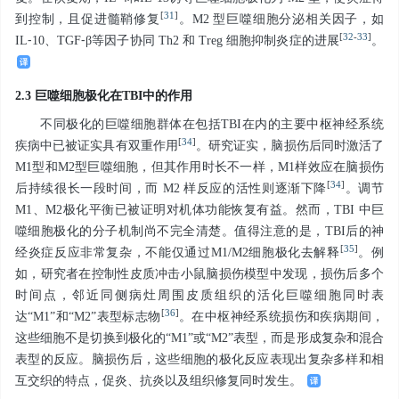
[
31
]
到控制，且促进髓鞘修复
。M2 型巨噬细胞分泌相关因子，如
[
32
-
33
]
IL⁃10、TGF⁃β等因子协同 Th2 和 Treg 细胞抑制炎症的进展
。
2.3 巨噬细胞极化在TBI中的作用
不同极化的巨噬细胞群体在包括TBI在内的主要中枢神经系统
[
34
]
疾病中已被证实具有双重作用
。研究证实，脑损伤后同时激活了
M1型和M2型巨噬细胞，但其作用时长不一样，M1样效应在脑损伤
[
34
]
后持续很长一段时间，而 M2 样反应的活性则逐渐下降
。调节
M1、M2极化平衡已被证明对机体功能恢复有益。然而，TBI 中巨
噬细胞极化的分子机制尚不完全清楚。值得注意的是，TBI后的神
[
35
]
经炎症反应非常复杂，不能仅通过M1/M2细胞极化去解释
。例
如，研究者在控制性皮质冲击小鼠脑损伤模型中发现，损伤后多个
时间点，邻近同侧病灶周围皮质组织的活化巨噬细胞同时表
[
36
]
达“M1”和“M2”表型标志物
。在中枢神经系统损伤和疾病期间，
这些细胞不是切换到极化的“M1”或“M2”表型，而是形成复杂和混合
表型的反应。脑损伤后，这些细胞的极化反应表现出复杂多样和相
互交织的特点，促炎、抗炎以及组织修复同时发生。