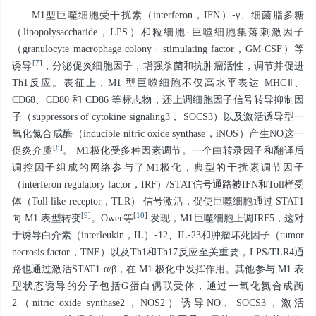
M1型巨噬细胞受干扰素（interferon，IFN）⁃γ、细菌脂多糖
（lipopolysaccharide，LPS）和粒细胞⁃巨噬细胞集落刺激因子
（granulocyte macrophage colony ⁃ stimulating factor，GM⁃CSF）等
[
7
]
诱导
，分泌促炎细胞因子，增强杀菌和抗肿瘤活性，调节并促进
Th1反应。表征上，M1 型巨噬细胞不仅高水平表达 MHCⅡ、
CD68、CD80 和 CD86 等标志物，还上调细胞因子信号转导抑制因
子（suppressors of cytokine signaling3， SOCS3）以及激活诱导型一
氧化氮合成酶（inducible nitric oxide synthase，iNOS）产生NO这一
[
8
]
促炎介质
。 M1极化受多种因素调节。一个由转录因子和翻译后
调控因子组成的网络参与了M1极化，典型的干扰素调节因子
（interferon regulatory factor，IRF）/STAT信号通路被IFN和Toll样受
体（Toll like receptor，TLR） 信号激活，促使巨噬细胞通过 STAT1
[
9
]
[
10
]
向 M1 表型转变
。Ower等
发现，M1巨噬细胞上调IRF5，这对
于诱导白介素（interleukin，IL）⁃12、IL⁃23和肿瘤坏死因子（tumor
necrosis factor，TNF）以及Th1和Th17反应至关重要，LPS/TLR4通
路也通过激活STAT1⁃α/β，在 M1 极化中发挥作用。其他参与 M1 表
型状态诱导的分子包括G蛋白偶联受体，通过一氧化氮合成酶
2（nitric oxide synthase2，NOS2）诱导NO、SOCS3，激活