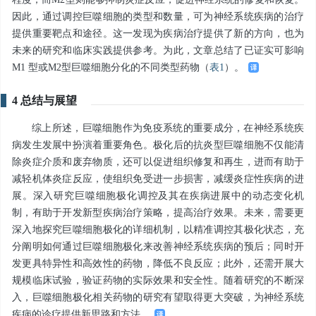
因此，通过调控巨噬细胞的类型和数量，可为神经系统疾病的治疗
提供重要靶点和途径。这一发现为疾病治疗提供了新的方向，也为
未来的研究和临床实践提供参考。为此，文章总结了已证实可影响
M1 型或M2型巨噬细胞分化的不同类型药物（
表1
）。
4 总结与展望
综上所述，巨噬细胞作为免疫系统的重要成分，在神经系统疾
病发生发展中扮演着重要角色。极化后的抗炎型巨噬细胞不仅能清
除炎症介质和废弃物质，还可以促进组织修复和再生，进而有助于
减轻机体炎症反应，使组织免受进一步损害，减缓炎症性疾病的进
展。深入研究巨噬细胞极化调控及其在疾病进展中的动态变化机
制，有助于开发新型疾病治疗策略，提高治疗效果。未来，需要更
深入地探究巨噬细胞极化的详细机制，以精准调控其极化状态，充
分阐明如何通过巨噬细胞极化来改善神经系统疾病的预后；同时开
发更具特异性和高效性的药物，降低不良反应；此外，还需开展大
规模临床试验，验证药物的实际效果和安全性。随着研究的不断深
入，巨噬细胞极化相关药物的研究有望取得更大突破，为神经系统
疾病的诊疗提供新思路和方法。