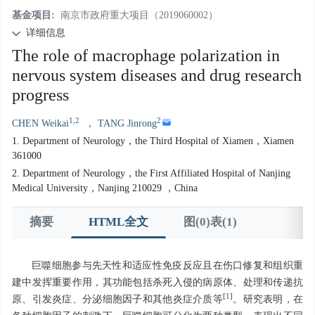
基金项目:
南京市政府重大项目（2019060002）
详细信息
The role of macrophage polarization in
nervous system diseases and drug research
progress
1,2
2
CHEN Weikai
， TANG Jinrong
1. Department of Neurology，the Third Hospital of Xiamen，Xiamen
361000
2. Department of Neurology，the First Affiliated Hospital of Nanjing
Medical University，Nanjing 210029 ，China
摘要
HTML全文
图(0)表(1)
参考文献
巨噬细胞参与先天性和适应性免疫反应且在伤口修复和组织重
建中发挥重要作用，其功能包括杀死入侵的病原体、处理和传递抗
[
1
]
原、引发炎症、分泌细胞因子和其他炎症介质等
。研究表明，在