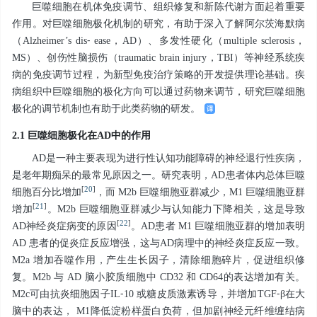
巨噬细胞在机体免疫调节、组织修复和新陈代谢方面起着重要
作用。对巨噬细胞极化机制的研究，有助于深入了解阿尔茨海默病
（Alzheimer’s dis⁃ ease，AD）、多发性硬化（multiple sclerosis，
MS）、创伤性脑损伤（traumatic brain injury，TBI）等神经系统疾
病的免疫调节过程，为新型免疫治疗策略的开发提供理论基础。疾
病组织中巨噬细胞的极化方向可以通过药物来调节，研究巨噬细胞
极化的调节机制也有助于此类药物的研发。
2.1 巨噬细胞极化在AD中的作用
AD是一种主要表现为进行性认知功能障碍的神经退行性疾病，
是老年期痴呆的最常见原因之一。研究表明，AD患者体内总体巨噬
[
20
]
细胞百分比增加
，而 M2b 巨噬细胞亚群减少，M1 巨噬细胞亚群
[
21
]
增加
。M2b 巨噬细胞亚群减少与认知能力下降相关，这是导致
[
22
]
AD神经炎症病变的原因
。AD患者 M1 巨噬细胞亚群的增加表明
AD 患者的促炎症反应增强，这与AD病理中的神经炎症反应一致。
M2a 增加吞噬作用，产生生长因子，清除细胞碎片，促进组织修
复。M2b 与 AD 脑小胶质细胞中 CD32 和 CD64的表达增加有关。
M2c可由抗炎细胞因子IL⁃10 或糖皮质激素诱导，并增加TGF⁃β在大
脑中的表达， M1降低淀粉样蛋白负荷，但加剧神经元纤维缠结病