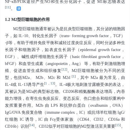
NF⁃κB/PI3K途径产生NO和生长分化因子，促进 M1标志物表达
[
11
]
。
1.2 M2型巨噬细胞的作用
M2型巨噬细胞通常被认为是抗炎型巨噬细胞，其分泌的细胞因
子，如 IL⁃10、转化生长因子（trans⁃ forming growth factor，TGF）
⁃β等，有助于维持免疫平衡和减轻过度炎症反应，同时分泌多种生
长因子和细胞因子，如表皮生长因子（epidermal growth factor，
EGF）、碱性成纤维细胞生长因子（basic fibroblast growth factor，
bFGF）和血管生成素（angiopoietin，Ang） 等，有助于刺激细胞增
[
12
]
殖、促进血管生成和组织修复
。M2巨噬细胞被分为不同的亚
[
1
]
型，包括M2a、 M2b、M2c 和 M2d
，其中 M2a 最为常见，由
[
1
，
13
]
IL⁃4或 IL⁃13诱导产生
。IL⁃4极大地刺激甘露糖受体的表达，
其被认为是M2a的典型标志物。CD206和精氨酸酶表达增高，内吞
能力增强，在寄生虫免疫反应、变态反应、伤口愈合和组织重构中
发挥重要作用。M2b 由 LPS 和抗卵白蛋白（ovalbumin，OVA）
IgG/OVA 免疫复合物（immune complex，IC）或抗绵羊红细胞 IgG/
红细胞 IC 诱导，IC 由 Fcγ受体家族 （CD64、CD32、CD16a 和
[
14
]
[
15
]
CD16b）识别
。CD32似乎对巨噬细胞的M2型激活至关重要
。