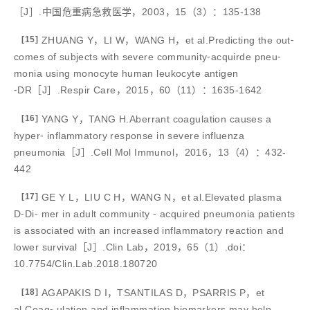
［J］.中国危重病急救医学，2003，15（3）：135-138
[15]
ZHUANG Y，LI W，WANG H，et al.Predicting the out⁃
comes of subjects with severe community⁃acquirde pneu⁃
monia using monocyte human leukocyte antigen
⁃DR［J］.Respir Care，2015，60（11）：1635-1642
[16]
YANG Y，TANG H.Aberrant coagulation causes a
hyper⁃ inflammatory response in severe influenza
pneumonia［J］.Cell Mol Immunol，2016，13（4）：432-
442
[17]
GE Y L，LIU C H，WANG N，et al.Elevated plasma
D⁃Di⁃ mer in adult community ⁃ acquired pneumonia patients
is associated with an increased inflammatory reaction and
lower survival［J］.Clin Lab，2019，65（1）.doi：
10.7754/Clin.Lab.2018.180720
[18]
AGAPAKIS D I，TSANTILAS D，PSARRIS P，et
al.Coag⁃ ulation and inflammation biomarkers may help