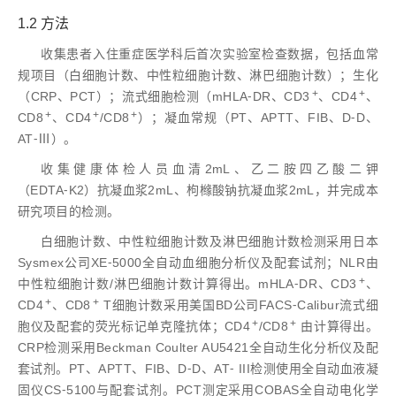
1.2 方法
收集患者入住重症医学科后首次实验室检查数据，包括血常
规项目（白细胞计数、中性粒细胞计数、淋巴细胞计数）；生化
+
+
（CRP、PCT）；流式细胞检测（mHLA⁃DR、CD3
、CD4
、
+
+
+
CD8
、CD4
/CD8
）；凝血常规（PT、APTT、FIB、D⁃D、
AT⁃Ⅲ）。
收集健康体检人员血清2mL、乙二胺四乙酸二钾
（EDTA⁃K2）抗凝血浆2mL、枸橼酸钠抗凝血浆2mL，并完成本
研究项目的检测。
白细胞计数、中性粒细胞计数及淋巴细胞计数检测采用日本
Sysmex公司XE⁃5000全自动血细胞分析仪及配套试剂；NLR由
+
中性粒细胞计数/淋巴细胞计数计算得出。mHLA⁃DR、CD3
、
+
+
CD4
、CD8
T细胞计数采用美国BD公司FACS⁃Calibur流式细
+
+
胞仪及配套的荧光标记单克隆抗体；CD4
/CD8
由计算得出。
CRP检测采用Beckman Coulter AU5421全自动生化分析仪及配
套试剂。PT、APTT、FIB、D⁃D、AT⁃ III检测使用全自动血液凝
固仪CS⁃5100与配套试剂。PCT测定采用COBAS全自动电化学