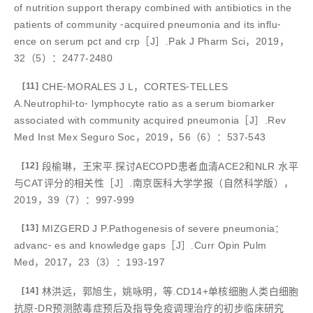
of nutrition support therapy combined with antibiotics in the
patients of community ⁃acquired pneumonia and its influ⁃
ence on serum pct and crp［J］.Pak J Pharm Sci，2019，
32（5）：2477-2480
[11]
CHE⁃MORALES J L，CORTES⁃TELLES
A.Neutrophil⁃to⁃ lymphocyte ratio as a serum biomarker
associated with community acquired pneumonia［J］.Rev
Med Inst Mex Seguro Soc，2019，56（6）：537-543
[12]
段榆琳，王宋平.探讨AECOPD患者血清ACE2和NLR 水平
与CAT评分的相关性［J］.南京医科大学学报（自然科学版），
2019，39（7）：997-999
[13]
MIZGERD J P.Pathogenesis of severe pneumonia：
advanc⁃ es and knowledge gaps［J］.Curr Opin Pulm
Med，2017，23（3）：193-197
[14]
林洪远，郭旭生，姚咏明，等.CD14+单核细胞人类白细胞
抗原⁃DR预测脓毒症预后及指导免疫调理治疗的初步临床研究