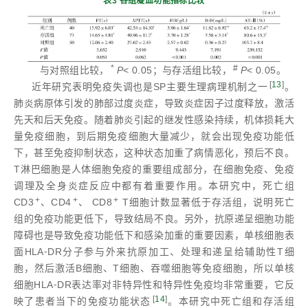
表3 各组凝血功能指标比较
*
#
与对照组比较，
P
< 0.05；与存活组比较，
P
< 0.05。
[
13
]
近年研究表明免疫失调也是SP主要生理病理机制之一
。
肺炎病原体引发的肺部过度炎症，导致炎症因子过度释放，激活
先天和后天免疫。随着肺炎引起的继发性感染持续，机体损耗大
量免疫细胞，到后期免疫细胞大量减少，就会出现免疫功能低
下，甚至免疫抑制状态，这种状态加重了病情恶化，预后不良。
T淋巴细胞是人体细胞免疫的重要组成部分，在细胞免疫、免疫
调理及全身炎症反应中都有着重要作用。本研究中，死亡组
+
+
+
CD3
、CD4
、 CD8
T细胞计数显著低于存活组，说明死亡
组的免疫功能更低下，导致结局不良。另外，抗原递呈细胞功能
障碍也是导致免疫功能低下和感染加重的重要因素，单核细胞表
面HLA⁃DR分子参与外来抗原加工、处理和递呈给辅助性T细
胞，然后激活B细胞、T细胞、吞噬细胞等免疫细胞，所以单核
细胞HLA⁃DR表达率对非特异性和特异性免疫均非常重要，它反
[
14
]
映了患者当下的免疫功能状态
。本研究中死亡组和存活组