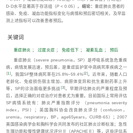
D⁃D水平显著高于存活组（
P
< 0.05）。
结论：
重症肺炎患者的
感染、免疫、凝血功能指标变化与病情和预后密切相关，及早监
测上述指标可以改善患者预后。
关键词
重症肺炎
；
过度炎症
；
免疫低下
；
凝紊乱血
；
预后
重症肺炎（severe pneumonia，SP）是呼吸系统急危重疾
病，病情发展迅速，预后差，是重症监护室中高病死率疾病之一
[
1
]
[
2
]
，我国SP整体病死率在25.8%~59.4%
。近年来，随着人口
老龄化、免疫损伤宿主增加、病原体变异和抗生素耐药率上升
[
3
]
等，SP的诊治面临更多挑战
。早期评估肺炎的严重程度及预
后，选择正确的对症治疗对患者尤为重要。目前国际上常用评估
SP病情系统有：肺炎严重指数评分 （pneumonia severity
index，PSI）；英国胸科协会改良肺炎评分（confusion，
uremia，respiratory，BP，age65years，CURB⁃65）；2007
美国感染病学会和胸科学会共同发布的社区肺炎诊断标准；急性
生理功能和慢性健康状况评分Ⅱ（APACHEⅡ）等，这些评估系