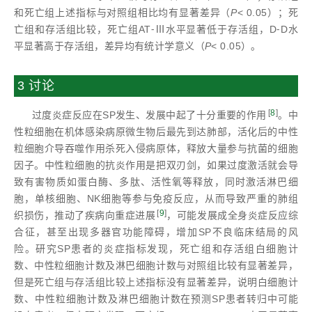
和死亡组上述指标与对照组相比均有显著差异（
P
< 0.05）；死
亡组和存活组比较，死亡组AT⁃Ⅲ水平显著低于存活组，D⁃D水
平显著高于存活组，差异均有统计学意义（
P
< 0.05）。
3 讨论
[
8
]
过度炎症反应在SP发生、发展中起了十分重要的作用
。中
性粒细胞在机体感染病原微生物后最先到达肺部，活化后的中性
粒细胞介导吞噬作用杀死入侵病原体，释放大量参与抗菌的细胞
因子。中性粒细胞的抗炎作用是把双刃剑，如果过度激活就会导
致有害物质如蛋白酶、多肽、活性氧等释放，同时激活淋巴细
胞，单核细胞、NK细胞等参与免疫反应，从而导致严重的肺组
[
9
]
织损伤，推动了疾病向重症进展
，可能发展成全身炎症反应综
合征，甚至出现多器官功能障碍，增加SP不良临床结局的风
险。研究SP患者的炎症指标发现，死亡组和存活组白细胞计
数、中性粒细胞计数及淋巴细胞计数与对照组比较有显著差异，
但是死亡组与存活组比较上述指标没有显著差异，说明白细胞计
数、中性粒细胞计数及淋巴细胞计数在预测SP患者转归中可能