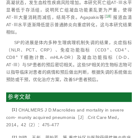
高凝状态，发生血栓性疾病风险增加。本研究死亡组AT⁃Ⅲ水平
显著低于存活组，说明死亡组凝血功能紊乱更为严重，使得
[
18
]
AT⁃Ⅲ大量消耗而减低，结局不良。Agapakis等
报道血清
AT⁃Ⅲ水平逐渐降低提示普通肺炎向重症转化，这与本研究结果
相似。
SP的进展是体内多种生理病理机制失调的结果，炎症指标
+
+
（NLR、PCT、CRP）、免疫功能指标 （CD3
、CD4
、
+
CD8
T细胞计数、mHLA⁃DR）及凝血功能指标（D⁃D、
AT⁃Ⅲ）与SP患者的预后密切相关。这些SP相关的生物标志物可
以指导临床对患者的病情和预后做出判断，根据失调的系统做出
预防或干预，优化治疗方案，改善SP患者预后。
参考文献
[1]
CHALMERS J D.Macrolides and mortality in severe
com⁃ munity acquired pneumonia［J］.Crit Care Med，
2014，42（2）：475-477
[2]
刘晓，王彤，蒋怡芳，等.重症社区与医院获得性肺炎临床