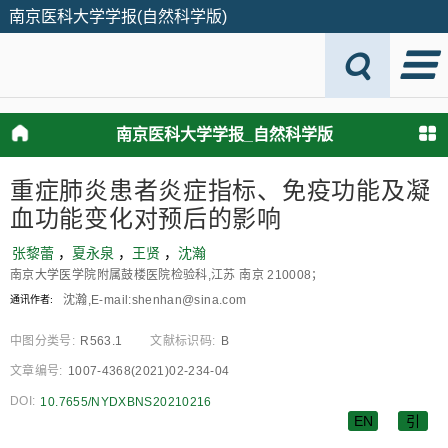
南京医科大学学报(自然科学版)
南京医科大学学报_自然科学版
重症肺炎患者炎症指标、免疫功能及凝
血功能变化对预后的影响
张黎蕾
，
夏永泉
，
王贤
，
沈瀚
南京大学医学院附属鼓楼医院检验科,江苏 南京 210008；
沈瀚,E⁃mail:shenhan@sina.com
通讯作者:
中图分类号:
R563.1
文献标识码:
B
文章编号:
1007-4368(2021)02-234-04
DOI:
10.7655/NYDXBNS20210216
EN
引