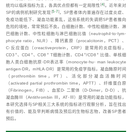
[
4
]
统均以临床指标为主，各具优点但都有一定局限性
。近年来对
[
5
-
7
]
SP的病例机制研究发现
，SP患者体内普遍存在过度炎症、
免疫功能低下、凝血功能紊乱，这些系统的失调把SP患者推向
危险的境地，常常预后不良。白细胞计数、中性粒细胞计数、淋
巴细胞计数、中性粒细胞与淋巴细胞比值（neutrophil⁃to⁃lym⁃
phocyte ratio，NLR）、降钙素原（procalcitonin，PCT）、
C⁃反应蛋白（creactiveprotein，CRP）是常用的炎症指标，
+
+
+
+
+
CD3
、CD4
、CD8
T细胞计数、CD4
/CD8
比值、单核细
胞人类白细胞抗原⁃DR表达率（monocyte⁃hu⁃ man leukocyte
antigen⁃DR，mHLA⁃DR）是常用的免疫学指标，凝血酶原时间
（prothrombin time，PT）、活化部分凝血活酶时间
（activated partial prothrombin time，APTT）、纤维蛋白原
（Fibrinogen，FIB）、血浆D⁃ 二聚体（D⁃Dimer，D⁃D）、抗
凝血酶Ⅲ（Antithrombin Ⅲ，AT⁃Ⅲ）是常用的凝血功能指标，
本研究选择与SP相关三大系统的指标进行观察分析，旨在找出
有价值的、能及早判断病情及预后的生物标志物，改善SP患者
预后。