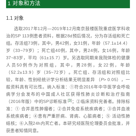
1 对象和方法
1.1 对象
选取2017年12月—2019年12月南京鼓楼医院重症医学科收
治的SP 113例患者资料，根据28d预后情况，分为存活组和死亡
组。存活组73例，其中，男42例，女31例，年龄（57.1±14.4）
岁（33~79岁）；死亡组40例，其中，男24例，女16例，年龄
37~83岁，平均（61±15.7）岁。另选取同期来我院体检的健康
人员50例作为对照组，其中，男28例，女22例，年龄
（52.2±13.9）岁（35~72岁）。死亡组、存活组和对照组比
较，年龄、性别经统计学分析结果无明显差异 （
P
> 0.05），一
般资料具有可比性。纳入标准：①符合2016年中华医学会呼吸
病学分会发布的中国成人社区获得性肺炎诊断和治疗指南
[
3
]
（2016年版）中的SP诊断标准
；②临床资料完善者。排除标
准：① 合并恶性肿瘤者；②合并免疫系统疾病者；③合并血液
系统疾病者；④患有严重肝病、肾病、心脏病者；⑤ 活动性肺
结核；⑥入院24h内死亡者。本研究经医院伦理委员会批准，并
获患者知情同意。