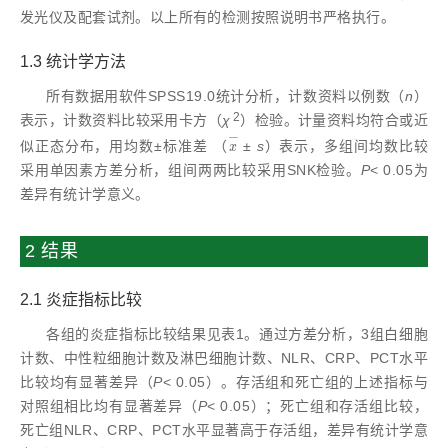
发光仪及配套试剂。以上所有的检测按照说明书严格执行。
1.3 统计学方法
所有数据用软件SPSS19.0统计分析，计数资料以例数（
n
）
2
表示，计数资料比较采用卡方（
χ
）检验。计量资料均符合或近
−
似正态分布，用均数±标准差 （
±
s
）表示，多组间均数比较
x
-
x
采用单因素方差分析，组间两两比较采用SNK检验。
P
< 0.05为
差异有统计学意义。
2 结果
2.1 炎症指标比较
各组的炎症指标比较结果见表1。通过方差分析，3组白细胞
计数、中性粒细胞计数及淋巴细胞计数、NLR、CRP、PCT水平
比较均有显著差异（
P
< 0.05）。存活组和死亡组的上述指标与
对照组相比均有显著差异（
P
< 0.05）；死亡组和存活组比较，
死亡组NLR、CRP、PCT水平显著高于存活组，差异有统计学意