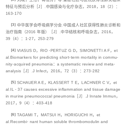
特征与预后分析［J］.中国感染与化疗杂志，2018，18（2）：
163-170
[3]
中华医学会呼吸病学分会.中国成人社区获得性肺炎诊断和
治疗指南（2016 年版）［J］.中华结核和呼吸杂志，2016，
39（4）：1⁃27，253-279
[4]
VIASUS D，RIO ⁃PERTUZ G D，SIMONETTI A F，et
al.Biomarkers for predicting short⁃term mortality in commu⁃
nity⁃acquired pneumonia：a systematic review and meta⁃
analysis［J］.J Infect，2016，72（3）：273⁃282
[5]
SCHAUER A E，KLASSERT T E，LACHNER C V，et
al.IL ⁃ 37 causes excessive inflammation and tissue damage
in murine pneumococcal pneumonia［J］.J Innate Immun，
2017，9（4）：403-418
[6]
TAGAMI T，MATSUI H，HORIGUCHI H，et
al.Recombi⁃ nant human soluble thrombomodulin and