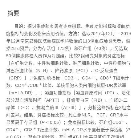
摘要
目的：
探讨重症肺炎患者炎症指标、免疫功能指标和凝血功
能指标的变化及临床应用价值。
方法：
选取2017年12月— 2019
年12月南京鼓楼医院重症医学科收治的113例重症肺炎患者，根
据28 d预后，分为存活组（73例）和死亡组（40例），另选取
50例健康体检人员作为对照组。比较3组研究对象的炎症指标
［白细胞计数、中性粒细胞计数、淋巴细胞计数、中性粒细胞与
淋巴细胞比值（NLR）、降钙素原（PCT）、C⁃反应蛋白
+
+
+
（CRP）］；免疫功能指标［CD3
、CD4
、CD8
T细胞计
+
+
数、CD4
/CD8
比值、单核细胞人类白细胞抗原⁃DR表达率
（mHLA⁃DR）］；凝血功能指标［凝血酶原时间（PT）、活化
部分凝血活酶时间（APTT）、纤维蛋白原（FIB）、血浆D⁃二
聚体（D⁃D）、抗凝血酶Ⅲ（AT⁃Ⅲ）］，分析这些指标在3组之
间差异。
结果：
炎症指标比较，死亡组NLR、 PCT、CRP水平
+
显著高于存活组（
P
< 0.05）；免疫指标比较，死亡组CD3
、
+
+
CD4
、CD8
T细胞计数、mHLA⁃DR水平显著低于存活组（
P
< 0.05）；凝血功能比较，死亡组AT⁃Ⅲ水平显著低于存活组，