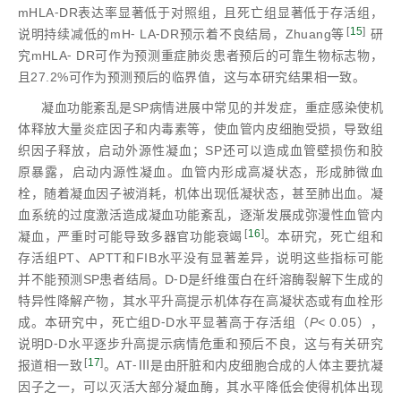
mHLA⁃DR表达率显著低于对照组，且死亡组显著低于存活组，
[
15
]
说明持续减低的mH⁃ LA⁃DR预示着不良结局，Zhuang等
研
究mHLA⁃ DR可作为预测重症肺炎患者预后的可靠生物标志物，
且27.2%可作为预测预后的临界值，这与本研究结果相一致。
凝血功能紊乱是SP病情进展中常见的并发症，重症感染使机
体释放大量炎症因子和内毒素等，使血管内皮细胞受损，导致组
织因子释放，启动外源性凝血；SP还可以造成血管壁损伤和胶
原暴露，启动内源性凝血。血管内形成高凝状态，形成肺微血
栓，随着凝血因子被消耗，机体出现低凝状态，甚至肺出血。凝
血系统的过度激活造成凝血功能紊乱，逐渐发展成弥漫性血管内
[
16
]
凝血，严重时可能导致多器官功能衰竭
。本研究，死亡组和
存活组PT、APTT和FIB水平没有显著差异，说明这些指标可能
并不能预测SP患者结局。D⁃D是纤维蛋白在纤溶酶裂解下生成的
特异性降解产物，其水平升高提示机体存在高凝状态或有血栓形
成。本研究中，死亡组D⁃D水平显著高于存活组（
P
< 0.05），
说明D⁃D水平逐步升高提示病情危重和预后不良，这与有关研究
[
17
]
报道相一致
。AT⁃Ⅲ是由肝脏和内皮细胞合成的人体主要抗凝
因子之一，可以灭活大部分凝血酶，其水平降低会使得机体出现