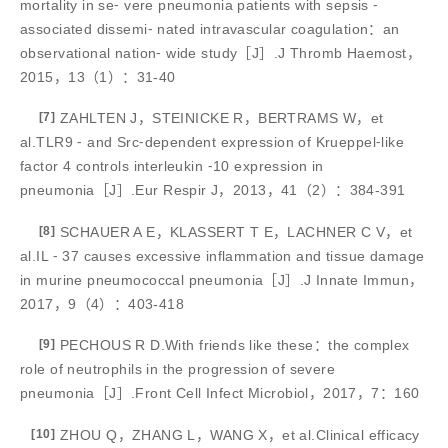
mortality in se⁃ vere pneumonia patients with sepsis ⁃
associated dissemi⁃ nated intravascular coagulation：an
observational nation⁃ wide study［J］.J Thromb Haemost，
2015，13（1）：31-40
[7]
ZAHLTEN J，STEINICKE R，BERTRAMS W，et
al.TLR9 ⁃ and Src⁃dependent expression of Krueppel⁃like
factor 4 controls interleukin ⁃10 expression in
pneumonia［J］.Eur Respir J，2013，41（2）：384-391
[8]
SCHAUER A E，KLASSERT T E，LACHNER C V，et
al.IL ⁃ 37 causes excessive inflammation and tissue damage
in murine pneumococcal pneumonia［J］.J Innate Immun，
2017，9（4）：403-418
[9]
PECHOUS R D.With friends like these：the complex
role of neutrophils in the progression of severe
pneumonia［J］.Front Cell Infect Microbiol，2017，7：160
[10]
ZHOU Q，ZHANG L，WANG X，et al.Clinical efficacy