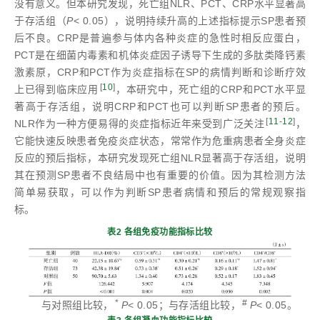
没有意义。但本研究发现，死亡组NLR、PCT、CRP水平显著高
于存活组（
P
< 0.05），说明持续升高的上述指标提示SP患者预
后不良。CRP是普遍参与体内各种炎症的急性时相反应蛋白，
PCT是在细菌内毒素和机体炎症因子诱导下生成的多肽类降钙素
激素原，CRP和PCT作为炎症指标在SP的病情判断和诊断疗效
[
10
]
上已得到临床应用
，本研究中，死亡组的CRP和PCT水平显
著高于存活组，说明CRP和PCT也可以判断SP患者的预后。
[
11
-
12
]
NLR作为一种方便易得的炎症指标近年来受到广泛关注
，
它能快速反映患者免疫炎症状态，常常作为危重病患者全身炎症
反应的预后指标，本研究发现死亡组NLR显著高于存活组，说明
其在预测SP患者不良结局中也有重要的价值。因为其检测方法
简单易获取，可以作为判断SP患者病情和预后的常规观察指
标。
表2 各组免疫功能指标比较
*
#
与对照组比较，
P
< 0.05；与存活组比较，
P
< 0.05。