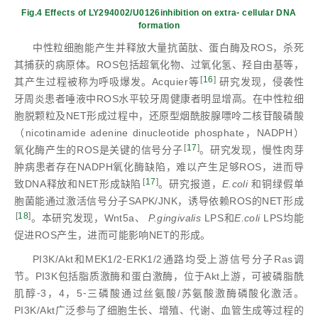
Fig.4 Effects of LY294002/U0126inhibition on extra⁃ cellular DNA
formation
中性粒细胞能产生并释放大量抗菌肽、蛋白酶及ROS，杀死
其捕获的病原体。ROS包括超氧化物、过氧化氢、羟自由基等，
[
16
]
其产生过程被称为呼吸爆发。Acquier等
研究发现，侵袭性
牙周炎患者唾液中ROS水平较牙周健康者明显增高。在中性粒细
胞脱颗粒及NET形成过程中，还原型烟酰胺腺嘌呤二核苷酸磷酸
（nicotinamide adenine dinucleotide phosphate，NADPH）
[
17
]
氧化酶产生的ROS是关键的信号分子
。研究发现，慢性肉芽
肿病患者存在NADPH氧化酶缺陷，难以产生足够ROS，进而导
[
17
]
致DNA释放和NET形成缺陷
。研究报道，
E.coli
和铜绿假单
胞菌能通过激活信号分子SAPK/JNK，诱导依赖ROS的NET形成
[
18
]
。本研究发现，Wnt5a、
P.gingivalis
LPS和
E.coli
LPS均能
促进ROS产生，进而可能影响NET的形成。
PI3K/Akt和MEK1/2⁃ERK1/2通路均受上游信号分子Ras调
节。PI3K包括脂质激酶和蛋白激酶，位于Akt上游，可被磷脂酰
肌醇⁃3，4，5⁃三磷酸通过丝氨酸/苏氨酸激酶磷酸化激活。
PI3K/Akt广泛参与了细胞生长、增殖、代谢、血管生成等过程的