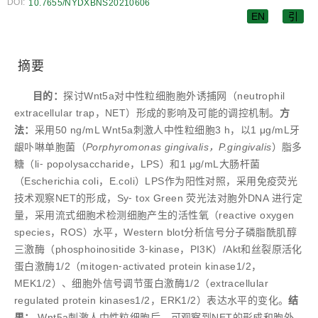
DOI:
10.7655/NYDXBNS20210606
EN
引
摘要
目的：
探讨Wnt5a对中性粒细胞胞外诱捕网（neutrophil
extracellular trap，NET）形成的影响及可能的调控机制。
方
法：
采用50 ng/mL Wnt5a刺激人中性粒细胞3 h，以1 μg/mL牙
龈卟啉单胞菌（
Porphyromonas
gingivalis
，
P.gingivalis
）脂多
糖（li⁃ popolysaccharide，LPS）和1 μg/mL大肠杆菌
（Escherichia coli，E.coli）LPS作为阳性对照，采用免疫荧光
技术观察NET的形成，Sy⁃ tox Green 荧光法对胞外DNA 进行定
量，采用流式细胞术检测细胞产生的活性氧（reactive oxygen
species，ROS）水平，Western blot分析信号分子磷脂酰肌醇
三激酶（phosphoinositide 3⁃kinase，PI3K）/Akt和丝裂原活化
蛋白激酶1/2（mitogen⁃activated protein kinase1/2，
MEK1/2）、细胞外信号调节蛋白激酶1/2（extracellular
regulated protein kinases1/2，ERK1/2）表达水平的变化。
结
果：
Wnt5a刺激人中性粒细胞后，可观察到NET的形成和胞外