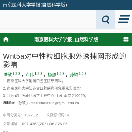
南京医科大学学报(自然科学版)
南京医科大学学报_自然科学版
Wnt5a对中性粒细胞胞外诱捕网形成的
影响
1,2,3
1,2,3
1,2,3
1,2,3
陆敏
，
卢伟
，
杨勰
，
孙颖
1. 南京医科大学附属口腔医院牙周科；
2. 南京医科大学江苏省口腔疾病研究重点实验室；
3. 江苏省口腔转化医学工程中心,江苏 南京 210029；
孙颖,E⁃mail:ebolasun@njmu.edu.cn
通讯作者:
中图分类号:
R392.12
文献标识码:
A
文章编号:
1007-4368(2021)06-826-06