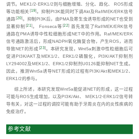
调节。MEK1/2⁃ERK1/2则与细胞增殖、分化、趋化、 ROS形成
[
19
]
等功能相关
。抑制PI3K能同时下调Akt及Raf/MEK/ERK信号
[
20
]
通路
。抑制PI3K后，由PMA及寄生虫诱导形成的NET也受到
[
21
]
[
22
]
显著抑制
。 Fonseca等
首先发现了Raf/MEK/ERK信号
通路在PMA诱导中性粒细胞形成NET中的作用。Raf/MEK/ERK
信号通路激活后，形成NADPH氧化酶复合物，产生ROS，进而
[
23
]
导致NET的形成
。本研究发现，Wnt5a刺激中性粒细胞后可
促进PI3K/AKT及MEK1/2、ERK1/2磷酸化，PI3K/AKT抑制剂
LY294002及MEK1/2、ERK1/2抑制剂U0126能抑制NET生成。
因此，推测Wnt5a诱导NET形成的过程有PI3K/Akt和MEK1/2、
ERK1/2的参与。
综上所述，本研究发现Wnt5a能促进NET的形成，这一过程
可能与ROS生成增加，以及PI3K/Akt、 MEK1/2⁃ERK1/2信号转
导有关，对这一过程的调控可能有助于牙周炎在内的炎性疾病的
免疫治疗。
参考文献