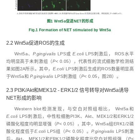
图1 Wnt5a促进NET的形成
Fig.1 Formation of NET stimulated by Wnt5a
2.2 Wnt5a促进ROS的生成
Wnt5a、
P.gingivalis
LPS或
E.coli
LPS刺激后， ROS水平
均明显高于未刺激组（
P
< 0.05），代表性的流式细胞学检测结
果如图2A所示。其中，
E.coli
LPS刺激后生成的ROS数量明显高
于Wnt5a和
P.gingivalis
LPS刺激组（
P
< 0.05，图2B）。
2.3 PI3K/Akt和MEK1/2 ⁃ ERK1/2 信号转导对Wnt5a诱导
NET形成的影响
Western blot检测发现，与空白对照组相比， Wnt5a和
E.coli
LPS刺激后，中性粒细胞PI3K、Akt、MEK1/2和ERK1/2
磷酸化程度均明显增强（
P
< 0.05），其中，Wnt5a组ERK1/2磷
酸化程度低于
E.coli
LPS组（
P
< 0.05）。
P.gingivalis
LPS刺激
后，Akt、 MEK1/2和ERK1/2磷酸化程度比空白对照组强 （
P
<