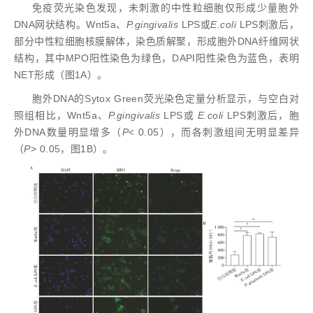
免疫荧光染色发现，未刺激的中性粒细胞仅形成少量胞外
DNA网状结构。Wnt5a、
P.gingivalis
LPS或
E.coli
LPS刺激后，
部分中性粒细胞核膜解体，染色质解聚，形成胞外DNA纤维网状
结构，其中MPO阳性染色为绿色，DAPI阳性染色为蓝色，表明
NET形成（图1A）。
胞外DNA的Sytox Green荧光染色定量分析显示，与空白对
照组相比，Wnt5a、
P.
gingivalis
LPS或
E.coli
LPS刺激后，胞
外DNA数量明显增多（
P
< 0.05），而各刺激组间无明显差异
（
P
> 0.05，图1B）。