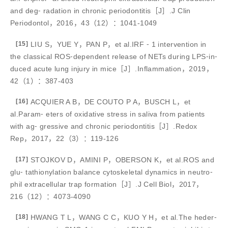
and deg⁃ radation in chronic periodontitis［J］.J Clin
Periodontol，2016，43（12）：1041-1049
[15]
LIU S，YUE Y，PAN P，et al.IRF ⁃ 1 intervention in
the classical ROS⁃dependent release of NETs during LPS⁃in⁃
duced acute lung injury in mice［J］.Inflammation，2019，
42（1）：387-403
[16]
ACQUIER A B，DE COUTO P A，BUSCH L，et
al.Param⁃ eters of oxidative stress in saliva from patients
with ag⁃ gressive and chronic periodontitis［J］.Redox
Rep，2017，22（3）：119-126
[17]
STOJKOV D，AMINI P，OBERSON K，et al.ROS and
glu⁃ tathionylation balance cytoskeletal dynamics in neutro⁃
phil extracellular trap formation［J］.J Cell Biol，2017，
216（12）：4073-4090
[18]
HWANG T L，WANG C C，KUO Y H，et al.The heder⁃