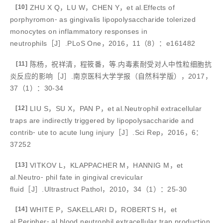
[10]
ZHU X Q，LU W，CHEN Y，et al.Effects of
porphyromon⁃ as gingivalis lipopolysaccharide tolerized
monocytes on inflammatory responses in
neutrophils［J］.PLoS One，2016，11（8）：e161482
[11]
陈杨，祝祥清，程筱番，等.内毒素耐受对人中性粒细胞抗
炎反应的影响［J］.南京医科大学学报（自然科学版），2017，
37（1）：30-34
[12]
LIU S，SU X，PAN P，et al.Neutrophil extracellular
traps are indirectly triggered by lipopolysaccharide and
contrib⁃ ute to acute lung injury［J］.Sci Rep，2016，6：
37252
[13]
VITKOV L，KLAPPACHER M，HANNIG M，et
al.Neutro⁃ phil fate in gingival crevicular
fluid［J］.Ultrastruct Pathol，2010，34（1）：25-30
[14]
WHITE P，SAKELLARI D，ROBERTS H，et
al.Peripher⁃ al blood neutrophil extracellular trap production