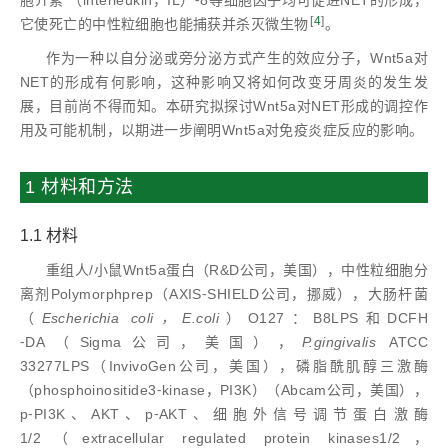
胞介素 （interleukin，IL）⁃8等细胞因子均可促进NET的形成，
[
4
]
它使死亡的中性粒细胞也能捕获并杀灭微生物
。
作为一种以自分泌或旁分泌方式产生的效应分子，Wnt5a对
NET的形成有何影响，这种影响又将如何改变牙周炎的发生发
展，目前尚不得而知。本研究拟探讨Wnt5a对NET形成的调控作
用及可能机制，以期进一步阐明Wnt5a对免疫炎症反应的影响。
1 材料和方法
1.1 材料
重组人/小鼠Wnt5a蛋白（R&D公司，美国），中性粒细胞分
离剂Polymorphprep（AXIS⁃SHIELD公司，挪威），大肠杆菌
（
Escherichia coli，E.coli
）O127：B8LPS和DCFH
⁃DA（Sigma公司，美国），
P.gingivalis
ATCC
33277LPS（InvivoGen公司，美国），磷脂酰肌醇三激酶
（phosphoinositide3⁃kinase，PI3K）（Abcam公司，美国），
p⁃PI3K、AKT、p⁃AKT、细胞外信号调节蛋白激酶
1/2（extracellular regulated protein kinases1/2，