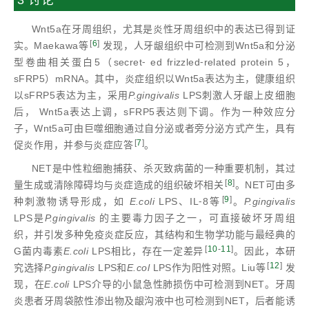
3 讨论
Wnt5a在牙周组织，尤其是炎性牙周组织中的表达已得到证
[
6
]
实。Maekawa等
发现，人牙龈组织中可检测到Wnt5a和分泌
型卷曲相关蛋白5（secret⁃ ed frizzled⁃related protein 5，
sFRP5）mRNA。其中，炎症组织以Wnt5a表达为主，健康组织
以sFRP5表达为主，采用
P.gingivalis
LPS刺激人牙龈上皮细胞
后， Wnt5a表达上调，sFRP5表达则下调。作为一种效应分
子，Wnt5a可由巨噬细胞通过自分泌或者旁分泌方式产生，具有
[
7
]
促炎作用，并参与炎症应答
。
NET是中性粒细胞捕获、杀灭致病菌的一种重要机制，其过
[
8
]
量生成或清除障碍均与炎症造成的组织破坏相关
。NET可由多
[
9
]
种刺激物诱导形成，如
E.coli
LPS、IL⁃8等
。
P.gingivalis
LPS是
P.gingivalis
的主要毒力因子之一，可直接破坏牙周组
织，并引发多种免疫炎症反应，其结构和生物学功能与最经典的
[
10
-
11
]
G菌内毒素
E.coli
LPS相比，存在一定差异
。因此，本研
[
12
]
究选择
P.gingivalis
LPS和
E.col
LPS作为阳性对照。Liu等
发
现，在
E.coli
LPS介导的小鼠急性肺损伤中可检测到NET。牙周
炎患者牙周袋脓性渗出物及龈沟液中也可检测到NET，后者能诱