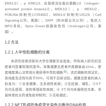
ERK1/2）、p ⁃ERK1/2、丝裂原活化蛋白激酶1/2 （mitogen ⁃
activated protein kinase1/2，MEK1/2）、p ⁃ MEK1/2、
PI3K/Akt抑制剂LY294002、MEK1/2抑制剂U0126（Cell
Signaling公司，美国），DAPI（杭州碧云天公司），兔抗人
MPO多抗、Sytox Green核酸染色剂（Invitrogen公司，美
国）。
1.2 方法
1.2.1 人中性粒细胞的分离
本研究经南京医科大学伦理委员会批准，所有纳入研究的志
愿者均签署知情同意书。采集健康志愿者外周静脉血10mL，密
[
5
]
度梯度离心法常规分离获得中性粒细胞
，流式细胞检测证实，
其纯度及活性均高于90%，可用于后续试验。健康志愿者的纳入
标准为：①全身健康，无系统性疾病；②无妊娠、哺乳；③3个
月内无感冒、发热等感染性疾病；④ 3个月内未服用抗生素、非
甾体类抗炎药或免疫抑制剂；⑤无吸烟史。
1.2.2 NET形成的免疫荧光染色与胞外DNA检测