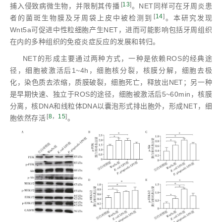
[
13
]
捕入侵致病微生物，并限制其传播
。NET同样可在牙周炎患
[
14
]
者的菌斑生物膜及牙周袋上皮中被检测到
。本研究发现
Wnt5a可促进中性粒细胞产生NET，进而可能影响包括牙周组织
在内的多种组织的免疫炎症反应的发展和转归。
NET的形成主要通过两种方式，一种是依赖ROS的经典途
径，细胞被激活后1~4h，细胞核分裂，核膜分解，细胞去极
化，染色质去浓缩，质膜破裂，细胞死亡，释放出NET；另一种
是早期快速、独立于ROS的途径，细胞被激活后5~60min，核膜
分离，核DNA和线粒体DNA以囊泡形式排出胞外，形成NET，细
[
8
，
15
]
胞依然存活
。