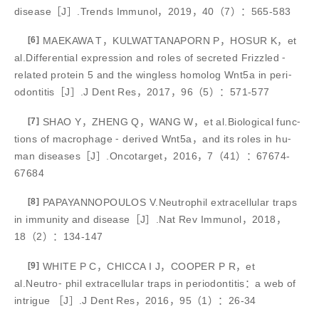
disease［J］.Trends Immunol，2019，40（7）：565-583
[6]
MAEKAWA T，KULWATTANAPORN P，HOSUR K，et
al.Differential expression and roles of secreted Frizzled ⁃
related protein 5 and the wingless homolog Wnt5a in peri⁃
odontitis［J］.J Dent Res，2017，96（5）：571-577
[7]
SHAO Y，ZHENG Q，WANG W，et al.Biological func⁃
tions of macrophage ⁃ derived Wnt5a，and its roles in hu⁃
man diseases［J］.Oncotarget，2016，7（41）：67674-
67684
[8]
PAPAYANNOPOULOS V.Neutrophil extracellular traps
in immunity and disease［J］.Nat Rev Immunol，2018，
18（2）：134-147
[9]
WHITE P C，CHICCA I J，COOPER P R，et
al.Neutro⁃ phil extracellular traps in periodontitis：a web of
intrigue ［J］.J Dent Res，2016，95（1）：26-34