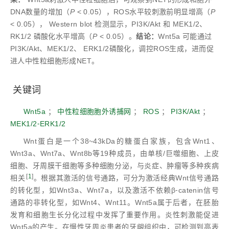
DNA数量的增加（
P
< 0.05），ROS水平较刺激前明显增高（
P
< 0.05）， Western blot 检测显示，PI3K/Akt 和 MEK1/2、
RK1/2 磷酸化水平增高（
P
< 0.05）。
结论：
Wnt5a 可能通过
PI3K/Akt、MEK1/2、 ERK1/2磷酸化，调控ROS生成，进而促
进人中性粒细胞形成NET。
关键词
Wnt5a
；
中性粒细胞胞外诱捕网
；
ROS
；
PI3K/Akt
；
MEK1/2⁃ERK1/2
Wnt蛋白是一个38~43kDa的糖蛋白家族，包含Wnt1、
Wnt3a、Wnt7a、Wnt8b等19种成员，由单核/巨噬细胞、上皮
细胞、牙周膜干细胞等多种细胞分泌，与炎症、肿瘤等多种疾病
[
1
]
相关
。根据其激活的信号通路，可分为激活经典Wnt信号通路
的转化型，如Wnt3a、Wnt7a，以及激活不依赖β⁃catenin信号
通路的非转化型，如Wnt4、Wnt11。Wnt5a属于后者，在胚胎
发育和细胞生长分化过程中发挥了重要作用。炎性刺激能促进
Wnt5a的产生。在慢性牙周炎患者的牙龈组织中，可检测到高表