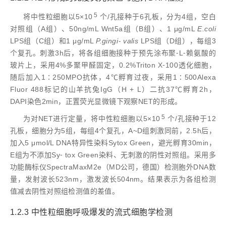
5
将中性粒细胞以5×10
个/孔接种于6孔板，分为4组，空白
对照组（A组）、50ng/mL Wnt5a组（B组）、1 μg/mL
E.coli
LPS组（C组）和1 μg/mL
P.gingi
⁃ valis
LPS组（D组），每组3
个复孔。刺激3h后，将各组细胞接种于预先涂布聚⁃L⁃赖氨酸的
玻片上，采用4%多聚甲醛固定，0.2%Triton X⁃100透化细胞，
随后加入1∶250MPO抗体，4℃孵育过夜，采用1∶500Alexa
Fluor 488标记的山羊抗兔IgG（H + L）二抗37℃孵育2h，
DAPI染色2min，正置荧光显微镜下观察NET的形成。
5
为对NET进行定量，将中性粒细胞以5×10
个/孔接种于12
孔板，细胞分为5组，每组4个复孔，A~D组刺激同前，2.5h后，
加入5 μmol/L DNA特异性染料Sytox Green，避光孵育30min，
E组为不添加Sy⁃ tox Green染料、无刺激的阴性对照组。采用多
功能酶标仪SpectraMaxM2e（MD公司，德国）检测胞外DNA数
量，发射波长523nm，激发波长504nm。结果表示为各组检测
值减去阴性对照组检测值的差值。
1.2.3 中性粒细胞呼吸爆发的流式细胞学检测