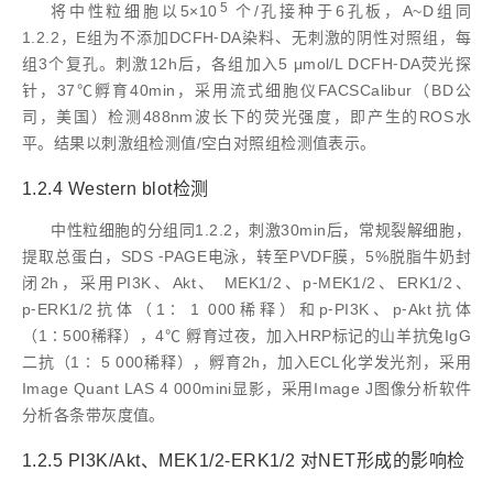
5
将中性粒细胞以5×10
个/孔接种于6孔板，A~D组同
1.2.2，E组为不添加DCFH⁃DA染料、无刺激的阴性对照组，每
组3个复孔。刺激12h后，各组加入5 μmol/L DCFH⁃DA荧光探
针，37℃孵育40min，采用流式细胞仪FACSCalibur（BD公
司，美国）检测488nm波长下的荧光强度，即产生的ROS水
平。结果以刺激组检测值/空白对照组检测值表示。
1.2.4 Western blot检测
中性粒细胞的分组同1.2.2，刺激30min后，常规裂解细胞，
提取总蛋白，SDS ⁃PAGE电泳，转至PVDF膜，5%脱脂牛奶封
闭2h，采用PI3K、Akt、 MEK1/2、p⁃MEK1/2、ERK1/2、
p⁃ERK1/2抗体（1∶ 1 000稀释）和p⁃PI3K、p⁃Akt抗体
（1∶500稀释），4℃ 孵育过夜，加入HRP标记的山羊抗兔IgG
二抗（1∶ 5 000稀释），孵育2h，加入ECL化学发光剂，采用
Image Quant LAS 4 000mini显影，采用Image J图像分析软件
分析各条带灰度值。
1.2.5 PI3K/Akt、MEK1/2⁃ERK1/2 对NET形成的影响检