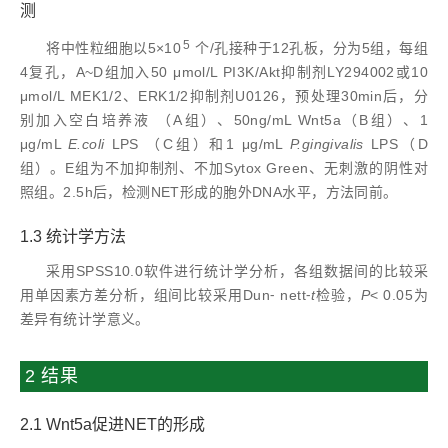
测
5
将中性粒细胞以5×10
个/孔接种于12孔板，分为5组，每组
4复孔，A~D组加入50 μmol/L PI3K/Akt抑制剂LY294002或10
μmol/L MEK1/2、ERK1/2抑制剂U0126，预处理30min后，分
别加入空白培养液 （A组）、50ng/mL Wnt5a（B组）、1
μg/mL
E.coli
LPS （C组）和1 μg/mL
P.gingivalis
LPS（D
组）。E组为不加抑制剂、不加Sytox Green、无刺激的阴性对
照组。2.5h后，检测NET形成的胞外DNA水平，方法同前。
1.3 统计学方法
采用SPSS10.0软件进行统计学分析，各组数据间的比较采
用单因素方差分析，组间比较采用Dun⁃ nett⁃
t
检验，
P
< 0.05为
差异有统计学意义。
2 结果
2.1 Wnt5a促进NET的形成