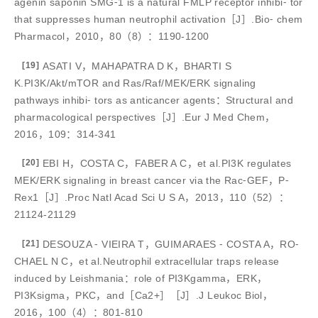
agenin saponin SMG⁃1 is a natural FMLP receptor inhibi⁃ tor
that suppresses human neutrophil activation［J］.Bio⁃ chem
Pharmacol，2010，80（8）：1190-1200
[19]
ASATI V，MAHAPATRA D K，BHARTI S
K.PI3K/Akt/mTOR and Ras/Raf/MEK/ERK signaling
pathways inhibi⁃ tors as anticancer agents：Structural and
pharmacological perspectives［J］.Eur J Med Chem，
2016，109：314-341
[20]
EBI H，COSTA C，FABER A C，et al.PI3K regulates
MEK/ERK signaling in breast cancer via the Rac⁃GEF，P⁃
Rex1［J］.Proc Natl Acad Sci U S A，2013，110（52）：
21124-21129
[21]
DESOUZA ⁃ VIEIRA T，GUIMARAES ⁃ COSTA A，RO⁃
CHAEL N C，et al.Neutrophil extracellular traps release
induced by Leishmania：role of PI3Kgamma，ERK，
PI3Ksigma，PKC，and［Ca2+］［J］.J Leukoc Biol，
2016，100（4）：801-810