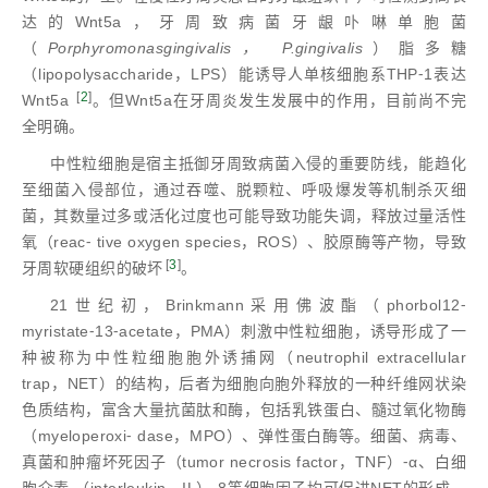
达的Wnt5a，牙周致病菌牙龈卟啉单胞菌
（
Porphyromonas
gingivalis
，
P.gingivalis
）脂多糖
（lipopolysaccharide，LPS）能诱导人单核细胞系THP⁃1表达
[
2
]
Wnt5a
。但Wnt5a在牙周炎发生发展中的作用，目前尚不完
全明确。
中性粒细胞是宿主抵御牙周致病菌入侵的重要防线，能趋化
至细菌入侵部位，通过吞噬、脱颗粒、呼吸爆发等机制杀灭细
菌，其数量过多或活化过度也可能导致功能失调，释放过量活性
氧（reac⁃ tive oxygen species，ROS）、胶原酶等产物，导致
[
3
]
牙周软硬组织的破坏
。
21世纪初，Brinkmann采用佛波酯（phorbol12⁃
myristate⁃13⁃acetate，PMA）刺激中性粒细胞，诱导形成了一
种被称为中性粒细胞胞外诱捕网（neutrophil extracellular
trap，NET）的结构，后者为细胞向胞外释放的一种纤维网状染
色质结构，富含大量抗菌肽和酶，包括乳铁蛋白、髓过氧化物酶
（myeloperoxi⁃ dase，MPO）、弹性蛋白酶等。细菌、病毒、
真菌和肿瘤坏死因子（tumor necrosis factor，TNF）⁃α、白细