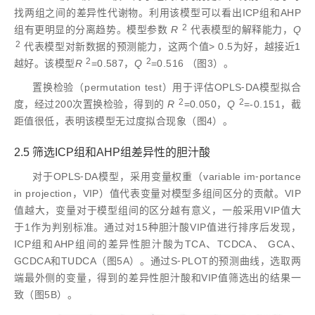
找两组之间的差异性代谢物。利用该模型可以看出ICP组和AHP
2
组有更明显的分离趋势。模型参数
R
代表模型的解释能力，
Q
2
代表模型对新数据的预测能力，这两个值> 0.5为好，越接近1
2
2
越好。该模型
R
=0.587，
Q
=0.516 （图3）。
置换检验（permutation test）用于评估OPLS⁃DA模型拟合
2
2
度，经过200次置换检验，得到的
R
=0.050，
Q
=-0.151，截
距值很低，表明该模型无过度拟合现象（图4）。
2.5 筛选ICP组和AHP组差异性的胆汁酸
对于OPLS⁃DA模型，采用变量权重（variable im⁃portance
in projection，VIP）值代表变量对模型多组间区分的贡献。VIP
值越大，变量对于模型组间的区分越有意义，一般采用VIP值大
于1作为判别标准。通过对15种胆汁酸VIP值进行排序后发现，
ICP组和AHP组间的差异性胆汁酸为TCA、TCDCA、 GCA、
GCDCA和TUDCA（图5A）。通过S⁃PLOT的预测曲线，选取两
端最外侧的变量，得到的差异性胆汁酸和VIP值筛选出的结果一
致（图5B）。