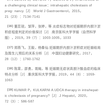
a challenging clinical issue：intrahepatic cholestasis of
preg⁃ nancy［J］.World J Gastroenterol，2015，
21（23）：7134-7141
[16]
董蕊锐，邹萍，张婷，等.炎症标志物对妊娠期肝内胆汁淤
积症程度判定的价值探讨［J］.南京医科大学学报（自然科学
版），2019，39（7）：1003-1005，1033
[17]
郑燕飞，王毅，杨春仙.妊娠期肝内胆汁淤积症对妊娠结局
及围生儿预后的关系分析［J］.中国妇幼健康研究，2017，
28（12）：1760-1762
[18]
陈霄，邵勇，胥飚，等.妊娠期无症状高胆汁酸血症的临床
特点分析［J］.重庆医科大学学报，2019，44（8）：1059-
1063
[19]
KUMAR P，KULKARNI A.UDCA therapy in intrahepat⁃
ic cholestasis of pregnancy?［J］.J Hepatol，2020，
72（3）：586-587