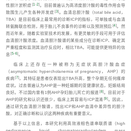
[
1
-
2
]
性胆汁淤积症
。目前普遍认为高浓度胆汁酸的毒性作用会导
[
3
]
致围生儿产生各种并发症
。血清总胆汁酸（total bile acid，
TBA）是目前临床上最常用的诊断ICP的指标，可单独或与血清
[
4
]
转氨酶联合检测，用于胎儿不良事件的诊断以及预测预后
。然
而近年来，随着实验室技术的发展，有更灵敏的手段可用于评估
血清胆汁酸浓度。血清胆汁酸谱的某些成分在诊断ICP、确定其
严重程度和监测其治疗反应时，相比TBA，可能提供更特异的信
[
5
-
6
]
息
。
临床上还存在一种被称为无症状高胆汁酸血症
（asymptomatic hypercholanemia of pregnancy， AHP）的
[
7
]
疾病
，其特征是患者仅表现出TBA升高，整个孕期无任何瘙痒
症状。过去普遍认为AHP是一种妊娠期的亚健康状态，妊娠结局
[
8
]
良好。不过国内曾有1例AHP孕妇胎儿死亡的报道
。目前对于
[
9
]
AHP的研究和认识还很少，临床上其容易与ICP混淆
。因此，
通过研究血清胆汁酸谱，找出ICP和AHP血清中差异性的胆汁
酸，对正确诊断和认识这两种疾病有重要意义。
基于以上信息，本研究利用高效液相色谱串联质谱（high
performance liquid chromatography⁃tandem mass