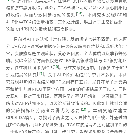
。胆汁酸，尤其是CA，在体外可引起人胎盘绒毛静脉血管收
缩和脐带静脉收缩。此外，TCA已被证明可以减少大鼠心肌细胞
[
15
]
的收缩，从而导致同步搏动的丧失
。本研究也发现ICP和
AHP组中TCA的含量相较于其他胆汁酸，明显高于正常妊娠组，
这和ICP胆汁酸的致病机制高度相关。
目前对AHP的认知非常有限，发病机制也并不清楚，临床区
分ICP和AHP通常是根据孕妇是否有皮肤瘙痒症状和/或肝功能异
常，皮肤瘙痒是主观症状，受心理因素、个人体质以及季节等影
响。实验室诊断方面仅仅通过TBA增高很难将其与ICP很好地区
[
16
]
分，往往将其误诊为ICP
。既往文献报道中，有很多关于ICP
[
17
]
妊娠结局的研究
，关于AHP的妊娠结局研究并不多见。本研
究发现AHP的妊娠结局和ICP之间存在差异，尤其在是羊水粪染
率和新生儿转NICU率两个方面，AHP的妊娠结局优于ICP。同时
发现AHP相对正常妊娠，医源性早产率明显增加。这可能是由于
临床对AHP认知不足，以及诊断错误造成的。因此如何找到合适
[
18
]
的实验指标区分两者显得尤为必要
。本研究通过建立
OPLS⁃DA模型，寻找到了两者之间差异性的胆汁酸，并通过构
建ROC曲线，验证了诊断效能。TCA应该是两者之间鉴别诊断的
一个很好的标志物，通过进一步研究，发现如果能够联合两者之