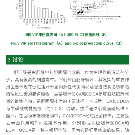
图5 VIP排序直方图（A）和S⁃PLOT预测曲线（B）
Fig.5 VIP sort histogram（A）and S⁃plot prediction curve（B）
3 讨论
胆汁酸是由肝脏中的胆固醇合成的。作为生理性的清洁剂分
子，具有很高的细胞毒性。它们经历肠肝循环，其发挥的重要作
用主要体现在促进胆汁分泌内源性代谢物以及促进膳食脂肪和脂
溶性维生素的肠道吸收。主要胆汁酸CA和CDCA是肝脏胆固醇代
谢的最终产物，是胆固醇排泄的主要途径。合成后，CA和CDCA
与牛磺酸或甘氨酸（约1∶ 3）偶联，然后通过小管膜输出进入
胆汁。在回肠末端和结肠中，CA和CDCA经过细菌修饰，主要是
去卷曲作用和7⁃α⁃脱羟基作用，分别形成次级胆汁酸DCA和
LCA。UDCA是一种三级胆汁酸，因为它是细菌修饰的结果，随