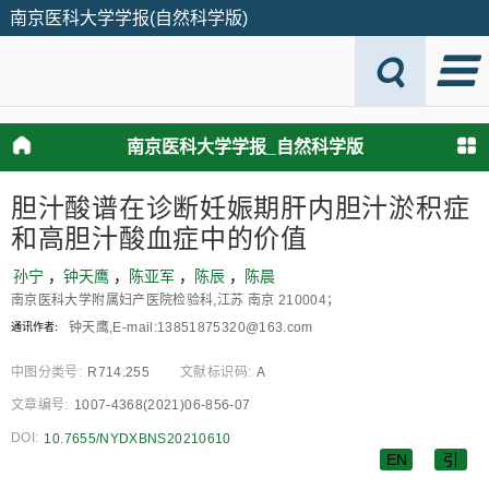
南京医科大学学报(自然科学版)
南京医科大学学报_自然科学版
胆汁酸谱在诊断妊娠期肝内胆汁淤积症
和高胆汁酸血症中的价值
孙宁
，
钟天鹰
，
陈亚军
，
陈辰
，
陈晨
南京医科大学附属妇产医院检验科,江苏 南京 210004；
钟天鹰,E⁃mail:13851875320@163.com
通讯作者:
中图分类号:
R714.255
文献标识码:
A
文章编号:
1007-4368(2021)06-856-07
DOI:
10.7655/NYDXBNS20210610
EN
引