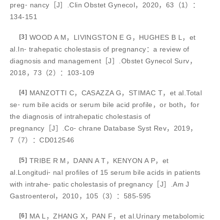
preg⁃ nancy［J］.Clin Obstet Gynecol，2020，63（1）：
134-151
[3]
WOOD A M，LIVINGSTON E G，HUGHES B L，et
al.In⁃ trahepatic cholestasis of pregnancy：a review of
diagnosis and management［J］.Obstet Gynecol Surv，
2018，73（2）：103-109
[4]
MANZOTTI C，CASAZZA G，STIMAC T，et al.Total
se⁃ rum bile acids or serum bile acid profile，or both，for
the diagnosis of intrahepatic cholestasis of
pregnancy［J］.Co⁃ chrane Database Syst Rev，2019，
7（7）：CD012546
[5]
TRIBE R M，DANN A T，KENYON A P，et
al.Longitudi⁃ nal profiles of 15 serum bile acids in patients
with intrahe⁃ patic cholestasis of pregnancy［J］.Am J
Gastroenterol，2010，105（3）：585-595
[6]
MA L，ZHANG X，PAN F，et al.Urinary metabolomic