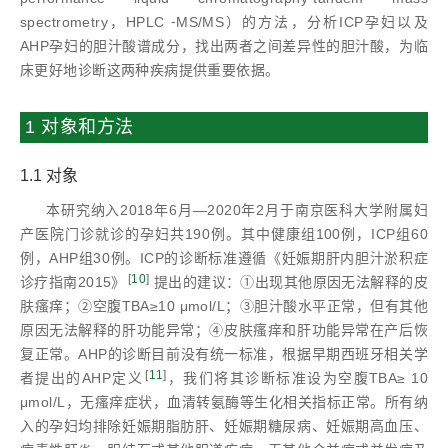
spectrometry，HPLC ⁃MS/MS）的方法，分析ICP孕妇以及
AHP孕妇的胆汁酸谱成分，找出两者之间差异性的胆汁酸，为临
床更好地诊断这两种疾病提供重要依据。
1 对象和方法
1.1 对象
本研究纳入2018年6月—2020年2月于南京医科大学附属妇
产医院门诊就诊的孕妇共190例。其中健康组100例，ICP组60
例，AHP组30例。ICP的诊断标准遵循《妊娠期肝内胆汁淤积症
[
10
]
诊疗指南2015》
提出的建议：①出现其他原因无法解释的皮
肤瘙痒；②空腹TBA≥10 μmol/L；③胆汁酸水平正常，但有其他
原因无法解释的肝功能异常；④皮肤瘙痒和肝功能异常在产后恢
复正常。AHP的诊断目前没有统一标准，根据早期西班牙相关学
[
11
]
者提出的AHP定义
，我们将其诊断标准设为空腹TBA≥ 10
μmol/L，无瘙痒症状，血清转氨酶等生化相关指标正常。所有纳
入的孕妇均排除妊娠期脂肪肝、妊娠期糖尿病、妊娠期高血压、