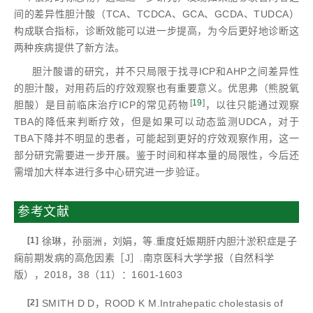
间的差异性胆汁酸（TCA、TCDCA、GCA、GCDA、TUDCA）
构成联合指标，诊断效能可以进一步提高，为今后更好地诊断这
两种疾病提供了新方法。
胆汁酸谱的研究，并不只局限于找寻ICP和AHP之间差异性
的胆汁酸，对用药后的疗效观察也有重要意义。优思弗（熊脱氧
[
19
]
胆酸）是目前临床治疗ICP的常见药物
，以往只能通过观察
TBA的降低来判断疗效，但是如果可以动态监测UDCA，对于
TBA下降并不明显的患者，可能起到更好的疗效观察作用，这一
部分研究需要进一步开展。鉴于时间和样本量的局限性，今后还
需增加大样本进行多中心研究进一步验证。
参考文献
[1]
徐琳，孙丽洲，刘娟，等.重度妊娠期肝内胆汁淤积症是子
痫前期发病的高危因素［J］.南京医科大学学报（自然科学
版），2018，38（11）：1601-1603
[2]
SMITH D D，ROOD K M.Intrahepatic cholestasis of