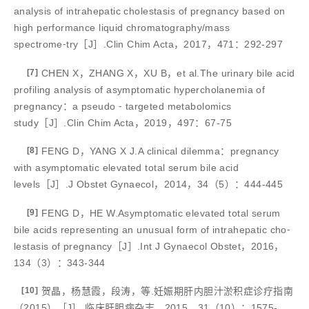
analysis of intrahepatic cholestasis of pregnancy based on
high performance liquid chromatography/mass
spectrome⁃try［J］.Clin Chim Acta，2017，471：292-297
[7]
CHEN X，ZHANG X，XU B，et al.The urinary bile acid
profiling analysis of asymptomatic hypercholanemia of
pregnancy：a pseudo ⁃ targeted metabolomics
study［J］.Clin Chim Acta，2019，497：67-75
[8]
FENG D，YANG X J.A clinical dilemma：pregnancy
with asymptomatic elevated total serum bile acid
levels［J］.J Obstet Gynaecol，2014，34（5）：444-445
[9]
FENG D，HE W.Asymptomatic elevated total serum
bile acids representing an unusual form of intrahepatic cho⁃
lestasis of pregnancy［J］.Int J Gynaecol Obstet，2016，
134（3）：343-344
[10]
贺晶，杨慧霞，段涛，等.妊娠期肝内胆汁淤积症诊疗指南
（2015）［J］.临床肝胆病杂志，2015，31（10）：1575-