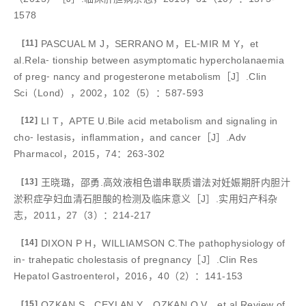
1578
[11]
PASCUAL M J，SERRANO M，EL⁃MIR M Y，et
al.Rela⁃ tionship between asymptomatic hypercholanaemia
of preg⁃ nancy and progesterone metabolism［J］.Clin
Sci（Lond），2002，102（5）：587-593
[12]
LI T，APTE U.Bile acid metabolism and signaling in
cho⁃ lestasis，inflammation，and cancer［J］.Adv
Pharmacol，2015，74：263-302
[13]
王晓璐，邵勇.高效液相色谱串联质谱法对妊娠期肝内胆汁
淤积症孕妇血清石胆酸的检测及临床意义［J］.实用妇产科杂
志，2011，27（3）：214-217
[14]
DIXON P H，WILLIAMSON C.The pathophysiology of
in⁃ trahepatic cholestasis of pregnancy［J］.Clin Res
Hepatol Gastroenterol，2016，40（2）：141-153
[15]
OZKAN S，CEYLAN Y，OZKAN O V，et al.Review of