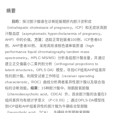
摘要
目的：
探讨胆汁酸谱在诊断妊娠期肝内胆汁淤积症
（intrahepatic cholestasis of pregnancy，ICP）和无症状高胆
汁酸血症（asymptomatic hypercholanemia of pregnancy，
AHP）中的价值。
方法：
选取正常妊娠者100例、ICP患者60
例、AHP患者30例， 采用高效液相色谱串联质谱（high
performance liquid chromatography tandem mass
spectrometry，HPLC⁃MS/MS）分析各组胆汁酸含量，并通过
建立正交偏最小二乘判别分析（orthogonal projections to
latent structures，OPLS⁃DA）模型，寻找ICP组和AHP组差异
性的胆汁酸。利用受试者工作特征（receiver operating
characteristic，ROC）曲线分析两者差异性胆汁酸以及联合指
标的诊断效能。
结果：
15种胆汁酸中，除鹅脱氧胆酸
（chenodeoxycholic acid，CDCA）外，其余胆汁酸的含量在3
组间差异均有统计学意义 （
P
＜0.05）；通过OPLS⁃DA模型找
到ICP组和AHP组差异性的胆汁酸为牛磺结合型胆酸
（taurocholic acid，TCA）、牛磺结合型鹅脱氧胆酸