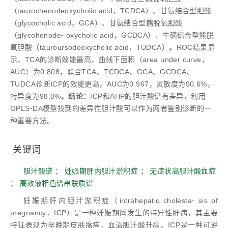
（taurochenodeoxycholic acid，TCDCA）、甘氨结合型胆酸
（glycocholic acid，GCA）、甘氨结合型鹅脱氧胆酸
（glycohenode⁃ oxycholic acid，GCDCA）、牛磺结合型熊脱
氧胆酸（tauroursodeoxycholic acid，TUDCA）。ROC结果显
示，TCA的诊断效能最高，曲线下面积（area under curve，
AUC）为0.808，联合TCA、TCDCA、GCA、GCDCA、
TUDCA诊断ICP的效能更高，AUC为0.967，灵敏度为90.6%，
特异度为98.0%。
结论：
ICP和AHP的胆汁酸谱有差异，利用
OPLS⁃DA模型找到的差异性胆汁酸可以作为两者鉴别诊断的一
种重要方法。
关键词
胆汁酸谱
；
妊娠期肝内胆汁淤积症
；
无症状高胆汁酸血症
；
高效液相色谱串联质谱
妊娠期肝内胆汁淤积症（intrahepatic cholesta⁃ sis of
pregnancy，ICP）是一种妊娠期间发生的特异性肝病，其主要
特征表现为孕晚期皮肤瘙痒，血清胆汁酸升高。ICP是一种可逆