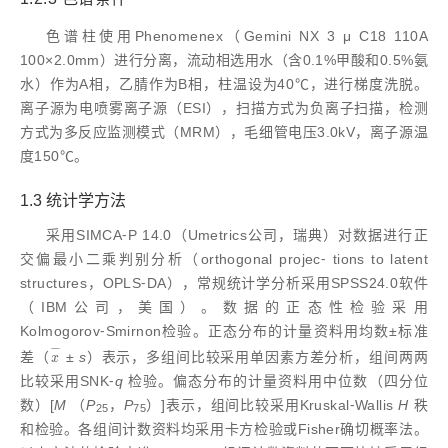
色谱柱使用Phenomenex（Gemini NX 3 μ C18 110A
100×2.0mm）进行分离，流动相选用水（含0.1%甲酸和0.5%氨
水）作为A相，乙腈作为B相，柱温设为40℃，进行梯度洗脱。
离子源为电喷雾离子源（ESI），扫描方式为负离子扫描，检测
方式为多反应监测模式（MRM），毛细管电压3.0kV，离子源温
度150℃。
1.3 统计学方法
采用SIMCA⁃P 14.0（Umetrics公司，瑞典）对数据进行正
交偏最小二乘判别分析（orthogonal projec⁃ tions to latent
structures，OPLS⁃DA），常规统计学分析采用SPSS24.0软件
（IBM公司，美国）。数据的正态性检验采用
Kolmogorov⁃Smirnon检验。正态分布的计量资料用均数±标准
−
差（
±
s
）表示，多组间比较采用单因素方差分析，组间两两
x
-
x
比较采用SNK⁃
q
检验。偏态分布的计量资料用中位数（四分位
数）[
M
（
P
，
P
）]表示，组间比较采用Kruskal⁃Wallis
H
秩
25
75
和检验。各组间计数资料均采用卡方检验或Fisher确切概率法。