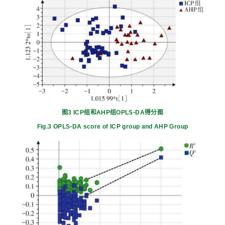
图3 ICP组和AHP组OPLS⁃DA得分图
Fig.3 OPLS⁃DA score of ICP group and AHP Group