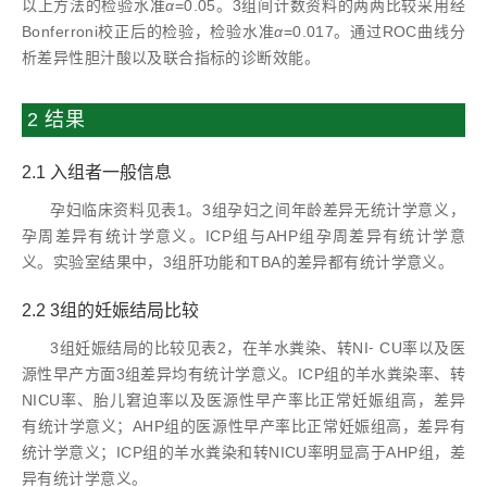
以上方法的检验水准
α
=0.05。3组间计数资料的两两比较采用经
Bonferroni校正后的检验，检验水准
α
=0.017。通过ROC曲线分
析差异性胆汁酸以及联合指标的诊断效能。
2 结果
2.1 入组者一般信息
孕妇临床资料见表1。3组孕妇之间年龄差异无统计学意义，
孕周差异有统计学意义。ICP组与AHP组孕周差异有统计学意
义。实验室结果中，3组肝功能和TBA的差异都有统计学意义。
2.2 3组的妊娠结局比较
3组妊娠结局的比较见表2，在羊水粪染、转NI⁃ CU率以及医
源性早产方面3组差异均有统计学意义。ICP组的羊水粪染率、转
NICU率、胎儿窘迫率以及医源性早产率比正常妊娠组高，差异
有统计学意义；AHP组的医源性早产率比正常妊娠组高，差异有
统计学意义；ICP组的羊水粪染和转NICU率明显高于AHP组，差
异有统计学意义。