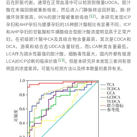
后在肝脏代谢。通常在正常血清中可以检测到微量UDCA。胆汁
酸在末端回肠被重新吸收，然后进入门静脉转运回肝脏。肠⁃肝
[
12
]
循环效率很高，95%的胆汁酸被重新吸收
。本研究发现ICP
孕妇和AHP孕妇与健康孕妇的15种胆汁酸相比有显著不同，ICP
和AHP孕妇的甘氨酸和牛磺酸结合型胆汁酸浓度明显高于正常产
妇。在初级胆汁酸中CA及其结合物含量最高，其次是CDCA和
DCA，游离和结合态UDCA含量较低，而LCA种类含量最低。
LCA作为疏水性最强的胆汁酸，细胞毒性最大，国内外都有报道
[
13
]
LCA对ICP诊断的临床价值
。但是本研究并未发现三者间有很
明显的浓度差异。可能与检测方法以及样本数量的差异有关。