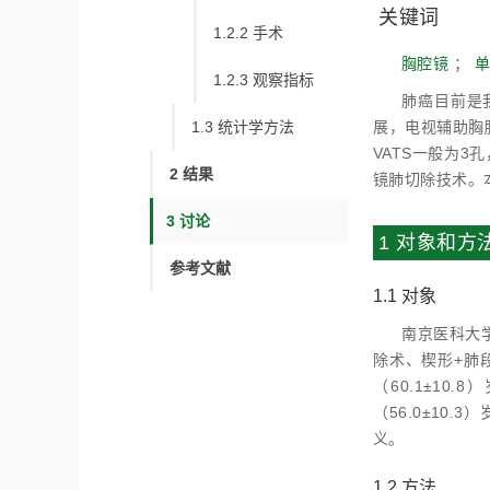
关键词
1.2.2 手术
胸腔镜
；
单
1.2.3 观察指标
肺癌目前是
1.3 统计学方法
展，电视辅助胸腔镜
VATS一般为3
2 结果
镜肺切除技术。
3 讨论
1 对象和方
参考文献
1.1 对象
南京医科大
除术、楔形+肺
（60.1±10
（56.0±10
义。
1.2 方法