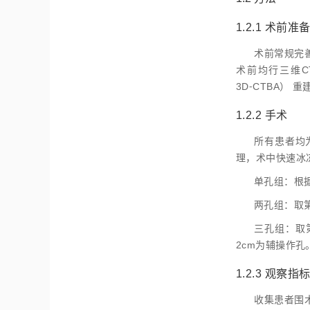
1.2.1 术前准
术前常规完善
术前均行三维CT支气管
3D⁃CTBA） 重
1.2.2 手术
所有患者均
理，术中快速冰
单孔组：根
两孔组：取第
三孔组：取
2cm为辅操作孔
1.2.3 观察指
收集患者围