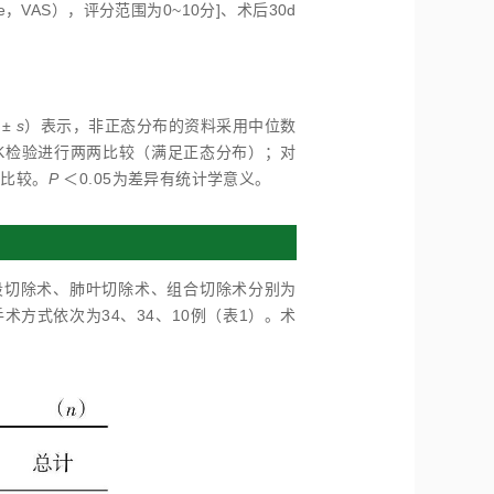
le，VAS），评分范围为0~10分]、术后30d
±
s
）表示，非正态分布的资料采用中位数
NK检验进行两两比较（满足正态分布）；对
间比较。
P
＜0.05为差异有统计学意义。
段切除术、肺叶切除术、组合切除术分别为
手术方式依次为34、34、10例（表1）。术