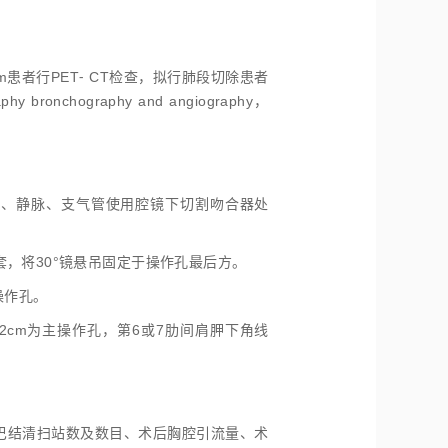
患者行PET⁃ CT检查，拟行肺段切除患者
bronchography and angiography，
脉、静脉、支气管使用腔镜下切割吻合器处
，将30°镜悬吊固定于操作孔最后方。
操作孔。
2cm为主操作孔，第6或7肋间肩胛下角线
巴结清扫站数及数目、术后胸腔引流量、术