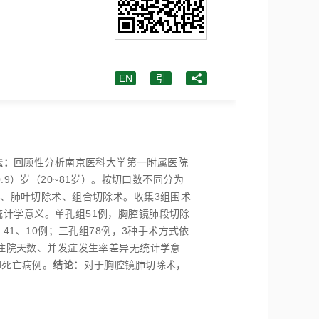
EN
引
法：
回顾性分析南京医科大学第一附属医院
0.9）岁（20~81岁）。按切口数不同分为
术、肺叶切除术、组合切除术。收集3组围术
统计学意义。单孔组51例，胸腔镜肺段切除
41、10例；三孔组78例，3种手术方式依
后住院天数、并发症发生率差异无统计学意
d死亡病例。
结论：
对于胸腔镜肺切除术，