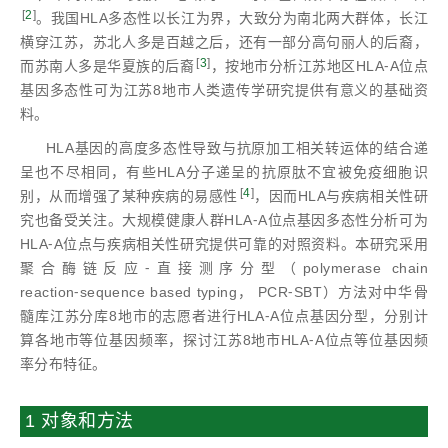
[
2
]
。我国HLA多态性以长江为界，大致分为南北两大群体，长江
横穿江苏，苏北人多是百越之后，还有一部分高句丽人的后裔，
[
3
]
而苏南人多是华夏族的后裔
，按地市分析江苏地区HLA⁃A位点
基因多态性可为江苏8地市人类遗传学研究提供有意义的基础资
料。
HLA基因的高度多态性导致与抗原加工相关转运体的结合递
呈也不尽相同，有些HLA分子递呈的抗原肽不宜被免疫细胞识
[
4
]
别，从而增强了某种疾病的易感性
，因而HLA与疾病相关性研
究也备受关注。大规模健康人群HLA⁃A位点基因多态性分析可为
HLA⁃A位点与疾病相关性研究提供可靠的对照资料。本研究采用
聚合酶链反应⁃直接测序分型（polymerase chain
reaction⁃sequence based typing， PCR⁃SBT）方法对中华骨
髓库江苏分库8地市的志愿者进行HLA⁃A位点基因分型，分别计
算各地市等位基因频率，探讨江苏8地市HLA⁃A位点等位基因频
率分布特征。
1 对象和方法