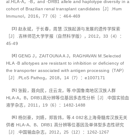
al.HLA⁃A，⁃B，and ⁃DRB1 allele and haplotype diversity in a
cohort of Brazilian renal transplant candidates［J］.Hum
Immunol，2016，77（6）：464-469
[3]
赵永斌，于长春，周慧.汉族起源与发展的遗传学探索
［J］.吉林师范大学学报（自然科学版），2012，33（4）：
45-49
[4]
GENG J，ZAITOUNA A J，RAGHAVAN M.Selected
HLA ⁃B allotypes are resistant to inhibition or deficiency of
the transporter associated with antigen processing（TAP）
［J］.PLoS Pathog，2018，14（7）：e1007171
[5]
张毅，聂向民，庄云龙，等.中国鲁南地区汉族人群
HLA⁃A，B，DRB1高分辨等位基因多态性分析［J］.中国实验血
液学杂志，2011，19（6）：1482-1488
[6]
杨剑豪，刘嬿，郑皆炜，等.4 082名上海骨髓库汉族无关
供者 HLA⁃A、B、DRB1 高分辨等位基因及单体型多态性研究
［J］.中国输血杂志，2012，25（12）：1262-1267