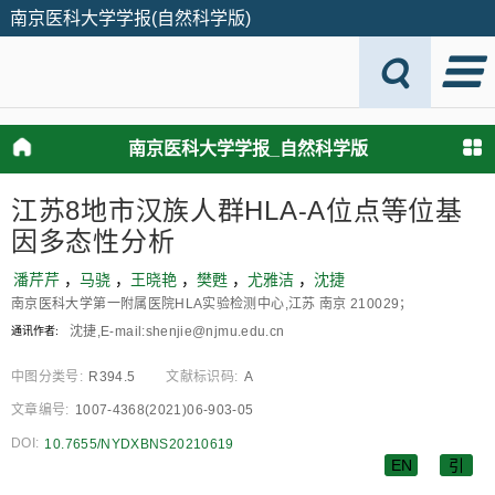
南京医科大学学报(自然科学版)
南京医科大学学报_自然科学版
江苏8地市汉族人群HLA⁃A位点等位基
因多态性分析
潘芹芹
，
马骁
，
王晓艳
，
樊甦
，
尤雅洁
，
沈捷
南京医科大学第一附属医院HLA实验检测中心,江苏 南京 210029；
沈捷,E⁃mail:shenjie@njmu.edu.cn
通讯作者:
中图分类号:
R394.5
文献标识码:
A
文章编号:
1007-4368(2021)06-903-05
DOI:
10.7655/NYDXBNS20210619
EN
引