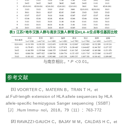
表3 江苏7地市汉族人群与南京汉族人群常见HLA⁃A位点等位基因比较
与南京相比，*
P
＜0.01。
参考文献
[1]
VOORTER C，MATERN B，TRAN T H，et
al.Full⁃length extension of HLA allele sequences by HLA
allele⁃specific hemizygous Sanger sequencing（SSBT）
［J］.Hum Immu⁃ nol，2018，79（11）：763-772
[2]
RAVAZZI⁃GAUCH C，BAJAY M M，CALDAS H C，et