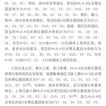
01、01：01； 常州、扬州也非常接近，常见的HLA⁃A位点等位
基因依次为A*11：01、24：02、02：01：01G、33：03、
02：07、30：01、02：06、31：01、01：01。南京、镇江、
常州、扬州总体也很接近，常见的前4位等位基因依次为A*11：
01、24：02、02：01：01G、33：03。盐城、宿迁比较接近，
常见的HLA⁃A位点等位基因大体依次为A*11：01、24：02、
02：01：01G、30：01、33：03、02：07、 02：06、01：
01，仅在A*02：01：01G和A*30：01的顺序上有所区别。徐
州、淮安也比较接近，常见的HLA⁃A位点等位基因大体依次为
A*24：02、11：01、 30：01、02：01：01G、33：03，仅在
A*30：01和A*02：01： 01G的顺序上有所区别。
江苏北连山东，南与上海、浙江接壤，HLA⁃A位点等位基因
频率与相邻地区比较发现：我国鲁南地区汉族人群HLA⁃A位点常
见的等位基因依次为A* 24：02、30：01、11：01、02：01：
[
5
]
01G、33：03
，与徐州、淮安非常接近，这与地域分布基本
吻合。上海汉族人群HLA⁃A位点常见的前4位等位基因依次为A*
[
6
]
11：01、24：02、02：01：01G、33：03
，浙江HLA⁃A位
点常见的前3位等位基因依次为A*11：01、24：02、 02：01：