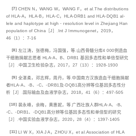
[7]
CHEN N，WANG W，WANG F，et al.The distributions
of HLA⁃A，HLA⁃B，HLA⁃C，HLA⁃DRB1 and HLA⁃DQB1 al⁃
lele and haplotype at high ⁃ resolution level in Zhejiang Han
population of China［J］.Int J Immunogenet，2019，
46（1）：7-16
[8]
左江涛，张德梅，冯国强，等.山西骨髓分库4 000例造血
干细胞捐献志愿者 HLA⁃A、B、DRB1 基因多态性和单倍型研究
［J］.中国卫生检验杂志，2017，27（13）：1928-1930
[9]
全湛柔，邓志辉，周丹，等.中国南方汉族造血干细胞捐献
者HLA⁃A、⁃B、⁃C、⁃DRB1及⁃DQB1高分辨等位基因多态性分
析［J］.国际输血及血液学杂志，2018，41（6）：497-505
[10]
裴永峰，余梅，黄惠妮，等.广西壮族人群HLA⁃A、⁃B、
⁃C、⁃DRB1、⁃DQB1高分辨等位基因多态性和单倍型的研究
［J］.中国实验血液学杂志，2020，28（4）：1397-1405
[11]
LI W X，XIA J A，ZHOU X，et al.Association of HLA