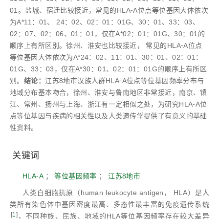
01。盐城、宿迁比较接近，常见的HLA⁃A位点等位基因大体依次
为A*11：01、 24：02、02：01：01G、30：01、33：03、
02：07、02：06、01：01，仅在A*02：01：01G、30：01的
顺序上有所区别。徐州、淮安也比较接近， 常见的HLA⁃A位点
等位基因大体依次为A*24：02、11：01、30：01、02：01：
01G、33：03，仅在A*30：01、02：01：01G的顺序上有所区
别。
结论：
江苏8地市汉族人群HLA⁃A位点等位基因频率分布与
地域分布基本吻合，徐州、淮安与鲁南地区非常接近，南京、镇
江、常州、扬州与上海、浙江有一定相似之处，为研究HLA⁃A位
点等位基因与疾病的相关性以及人类遗传学提供了有意义的基础
性资料。
关键词
HLA⁃A
；
等位基因频率
；
江苏8地市
人类白细胞抗原（human leukocyte antigen， HLA）是人
类所有染色体中基因密度最高、多态性最丰富的免疫遗传系统
[
1
]
，不同种族、民族、地域的HLA等位基因频率存在较大差异