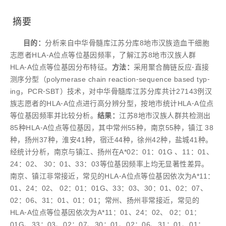
摘要
目的：
分析来自中华骨髓库江苏分库8地市汉族造血干细胞
志愿者HLA⁃A位点等位基因频率，了解江苏8地市汉族人群
HLA⁃A位点等位基因分布特征。
方法：
采用聚合酶链反应⁃直接
测序分型（polymerase chain reaction⁃sequence based typ⁃
ing，PCR⁃SBT）技术，对中华骨髓库江苏分库共计27143例汉
族志愿者的HLA⁃A位点进行高分辨分型，按地市统计HLA⁃A位点
等位基因频率并比较分析。
结果：
江苏8地市汉族人群共检测出
85种HLA⁃A位点等位基因，其中常州55种，南京55种，镇江 38
种，扬州37种，淮安41种，宿迁44种，徐州42种，盐城41种。
经统计分析，南京与镇江、扬州在A*02：01：01G 、11：01、
24：02、 30：01、33：03等位基因频率上均无显著性差异。
南京、镇江非常接近，常见的HLA⁃A位点等位基因依次为A*11：
01、24：02、 02：01：01G、33：03、30：01、02：07、
02：06、31：01、01：01；常州、扬州非常接近，常见的
HLA⁃A位点等位基因依次为A*11：01、24：02、 02：01：
01G、33：03、02：07、30：01、02：06、31：01、01：