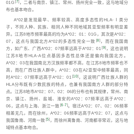
[
7
]
01G
，二者与南京、镇江、常州、扬州完全一致，这与地域分
布也基本吻合。
A*02是发现最早、频率较高、高度多态性的HLA⁃Ⅰ类分
子，不同人种、民族、相同人种不同地域其亚型频率有明显差
异。江苏8地市频率最高的均为A*02：01：01G，其次是A*02：
[
8
]
07，这点与我国北方A*02的多态性完全一致
，而在我国南
[
9
]
方，如广东、广西A*02：07频率远高于A*02：01
，这也说明
江苏8地市HLA⁃A位点基因多态性总体还是偏向我国北方。
A*02：03在我国南北方汉族频率都不高，在江苏8地市频率也不
高，而在广西壮族人群中，A*02：03在A2亚型中频率最高，同
[
10
]
时A*02：07频率远高于A*02：01
，这说明广西壮族人群的
HLA分布既有少数民族的特点，也兼有我国南方人群的部分特
点。江苏8地市A*02：07、02：06的分布也有其规律，常州、南
京、镇江、扬州、盐城、淮安的A*02：07频率远高于A*02：
[
6
-
7
]
06，这点与上海、浙江一致
。宿迁A*02：07、02：06频率
相差无几，而在徐州，A*02：06频率远高于A*02：07，这点与
[
5
]
我国鲁南、河南一致
，而徐州离鲁南、河南都非常近，这与地
域特点基本吻合。