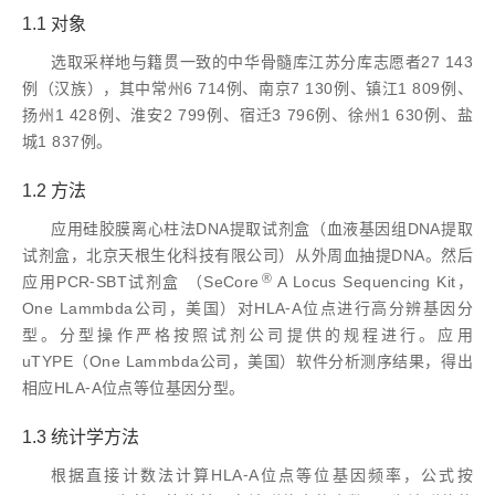
1.1 对象
选取采样地与籍贯一致的中华骨髓库江苏分库志愿者27 143
例（汉族），其中常州6 714例、南京7 130例、镇江1 809例、
扬州1 428例、淮安2 799例、宿迁3 796例、徐州1 630例、盐
城1 837例。
1.2 方法
应用硅胶膜离心柱法DNA提取试剂盒（血液基因组DNA提取
试剂盒，北京天根生化科技有限公司）从外周血抽提DNA。然后
®
应用PCR⁃SBT试剂盒 （SeCore
A Locus Sequencing Kit，
One Lammbda公司，美国）对HLA⁃A位点进行高分辨基因分
型。分型操作严格按照试剂公司提供的规程进行。应用
uTYPE（One Lammbda公司，美国）软件分析测序结果，得出
相应HLA⁃A位点等位基因分型。
1.3 统计学方法
根据直接计数法计算HLA⁃A位点等位基因频率，公式按