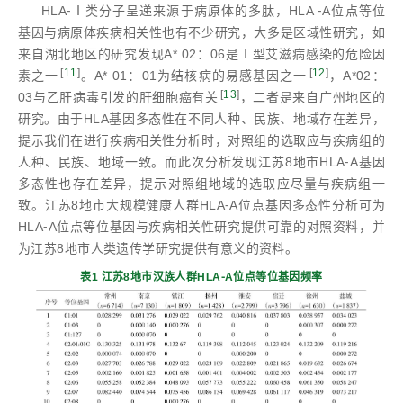
HLA⁃Ⅰ类分子呈递来源于病原体的多肽，HLA ⁃A位点等位
基因与病原体疾病相关性也有不少研究，大多是区域性研究，如
来自湖北地区的研究发现A* 02：06是Ⅰ型艾滋病感染的危险因
[
11
]
[
12
]
素之一
。A* 01：01为结核病的易感基因之一
，A*02：
[
13
]
03与乙肝病毒引发的肝细胞癌有关
，二者是来自广州地区的
研究。由于HLA基因多态性在不同人种、民族、地域存在差异，
提示我们在进行疾病相关性分析时，对照组的选取应与疾病组的
人种、民族、地域一致。而此次分析发现江苏8地市HLA⁃A基因
多态性也存在差异，提示对照组地域的选取应尽量与疾病组一
致。江苏8地市大规模健康人群HLA⁃A位点基因多态性分析可为
HLA⁃A位点等位基因与疾病相关性研究提供可靠的对照资料，并
为江苏8地市人类遗传学研究提供有意义的资料。
表1 江苏8地市汉族人群HLA⁃A位点等位基因频率