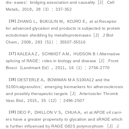
dis⁃ eases：bridging association and causality［J］.Cell
Metab，2018，28（3）：337-352
[16]
ZHANG L，BUKULIN M，KOJRO E，et al.Receptor
for advanced glycation end products is subjected to protein
ectodomain shedding by metalloproteinases［J］.J Biol
Chem，2008，283（51）：35507-35516
[17]
KALEA A Z，SCHMIDT A M，HUDSON B I.Alternative
splicing of RAGE：roles in biology and disease［J］.Front
Biosci（Landmark Ed），2011，16（1）：2756-2770
[18]
OESTERLE A，BOWMAN M A.S100A12 and the
S100/calgranulins：emerging biomarkers for atherosclerosis
and possibly therapeutic targets［J］.Arterioscler Thromb
Vasc Biol，2015，35（12）：2496-2507
[19]
DEO P，DHILLON V S，CHUA A，et al.APOE ε4 carri⁃
ers have a greater propensity to glycation and sRAGE which
is further influenced by RAGE G82S polymorphism ［J］.J