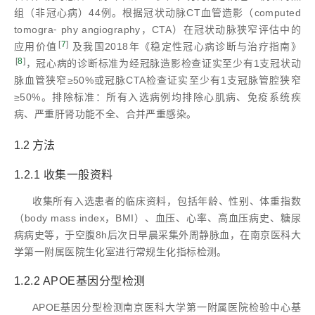
组（非冠心病）44例。根据冠状动脉CT血管造影（computed
tomogra⁃ phy angiography，CTA）在冠状动脉狭窄评估中的
[
7
]
应用价值
及我国2018年《稳定性冠心病诊断与治疗指南》
[
8
]
，冠心病的诊断标准为经冠脉造影检查证实至少有1支冠状动
脉血管狭窄≥50%或冠脉CTA检查证实至少有1支冠脉管腔狭窄
≥50%。排除标准：所有入选病例均排除心肌病、免疫系统疾
病、严重肝肾功能不全、合并严重感染。
1.2 方法
1.2.1 收集一般资料
收集所有入选患者的临床资料，包括年龄、性别、体重指数
（body mass index，BMI）、血压、心率、高血压病史、糖尿
病病史等，于空腹8h后次日早晨采集外周静脉血，在南京医科大
学第一附属医院生化室进行常规生化指标检测。
1.2.2 APOE基因分型检测
APOE基因分型检测南京医科大学第一附属医院检验中心基