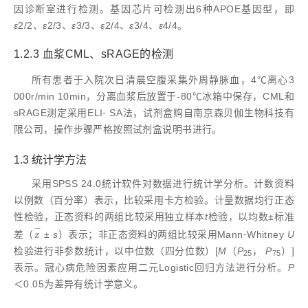
因诊断室进行检测。基因芯片可检测出6种APOE基因型，即
ε
2/2、
ε
2/3、
ε
3/3、
ε
2/4、
ε
3/4、
ε
4/4。
1.2.3 血浆CML、sRAGE的检测
所有患者于入院次日清晨空腹采集外周静脉血，4℃离心3
000r/min 10min，分离血浆后放置于-80℃冰箱中保存，CML和
sRAGE测定采用ELI⁃ SA法，试剂盒购自南京森贝伽生物科技有
限公司，操作步骤严格按照试剂盒说明书进行。
1.3 统计学方法
采用SPSS 24.0统计软件对数据进行统计学分析。计数资料
以例数（百分率）表示，比较采用卡方检验。计量数据均行正态
性检验，正态资料的两组比较采用独立样本
t
检验，以均数±标准
−
差（
±
s
）表示；非正态资料的两组比较采用Mann⁃Whitney
U
x
-
x
检验进行非参数统计，以中位数（四分位数）[
M
（
P
，
P
）]
25
75
表示。冠心病危险因素应用二元Logistic回归方法进行分析。
P
＜0.05为差异有统计学意义。