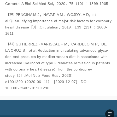
Gerontol A Biol Sci Med Sci，2020，75（10）：1899-1905
[20]
PENCINA M J，NAVAR A M，WOJDYLA D，et
al.Quan⁃ tifying importance of major risk factors for coronary
heart disease［J］.Circulation，2019，139（13）：1603-
1611
[21]
GUTIERREZ ⁃MARISCAL F M，CARDELO M P，DE
LA CRUZ S，et al.Reduction in circulating advanced glyca⁃
tion end products by mediterranean diet is associated with
increased likelihood of type 2 diabetes remission in patients
with coronary heart disease：from the cordioprev
study［J］.Mol Nutr Food Res，2020：
e1901290（2020⁃06⁃ 11）［2020⁃12⁃07］.DOI：
10.1002/mnfr.201901290