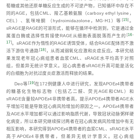
萄糖或其他还原单糖反应生成的不可逆产物，已知循环中存在不
同的AGE，包括CML、羧乙基赖氨酸（carboxy ethyl lysine，
[
15
]
CEL）、氢咪唑酮 （hydroimidazolone，MG⁃H1）等
。
sRAGE是RAGE的可溶形式，能够在循环中检测到，它是通过金
[
16
-
属蛋白酶或选择性剪接使RAGE从细胞表面脱落而产生的
17
]
。sRAGE作为惰性的RAGE诱饵受体，结合RAGE配体而不激
[
18
]
活下游信号通路
，从而减弱氧化应激和炎症反应。本研究结
果发现老年冠心病组患者血浆CML、sRAGE水平均高于对照
组，但差异无统计学意义。冠心病患者sRAGE升高可能是活化
的白细胞为对抗过度炎症激活而释放的结果。
[
19
]
Deo等
在172例健康人中进行研究，发现APOE
ε
4携带者
的糖基化生物标志物（包括乙二醛、荧光AGE和CML）和
sRAGE含量较APOE
ε
4非携带者高，提示APOE
ε
4携带者AGE水
平增加可能是导致冠心病风险增加的原因之一。APOE
ε
4携带者
及AGE水平增加都可以通过影响脂质代谢，导致冠状动脉粥样硬
化病变，所以本研究继续探讨两者在冠心病发病风险增加中有无
相互影响，本研究得到APOE
ε
4携带者的血浆CML、sRAGE水平
高于APOE
ε
4非携带者，但差异无统计学意义。冠心病组