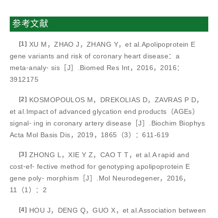
参考文献
[1]
XU M，ZHAO J，ZHANG Y，et al.Apolipoprotein E
gene variants and risk of coronary heart disease：a
meta⁃analy⁃ sis［J］.Biomed Res Int，2016，2016：
3912175
[2]
KOSMOPOULOS M，DREKOLIAS D，ZAVRAS P D，
et al.Impact of advanced glycation end products（AGEs）
signal⁃ ing in coronary artery disease［J］.Biochim Biophys
Acta Mol Basis Dis，2019，1865（3）：611-619
[3]
ZHONG L，XIE Y Z，CAO T T，et al.A rapid and
cost⁃ef⁃ fective method for genotyping apolipoprotein E
gene poly⁃ morphism［J］.Mol Neurodegener，2016，
11（1）：2
[4]
HOU J，DENG Q，GUO X，et al.Association between