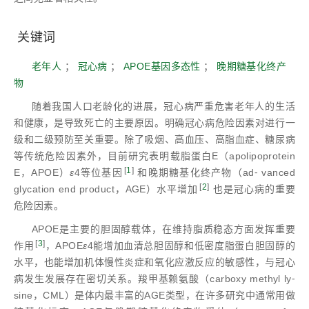
关键词
老年人
；
冠心病
；
APOE基因多态性
；
晚期糖基化终产
物
随着我国人口老龄化的进展，冠心病严重危害老年人的生活
和健康，是导致死亡的主要原因。明确冠心病危险因素对进行一
级和二级预防至关重要。除了吸烟、高血压、高脂血症、糖尿病
等传统危险因素外，目前研究表明载脂蛋白E（apolipoprotein
[
1
]
E，APOE）
ε
4等位基因
和晚期糖基化终产物（ad⁃ vanced
[
2
]
glycation end product，AGE）水平增加
也是冠心病的重要
危险因素。
APOE是主要的胆固醇载体，在维持脂质稳态方面发挥重要
[
3
]
作用
，APOE
ε
4能增加血清总胆固醇和低密度脂蛋白胆固醇的
水平，也能增加机体慢性炎症和氧化应激反应的敏感性，与冠心
病发生发展存在密切关系。羧甲基赖氨酸（carboxy methyl ly⁃
sine，CML）是体内最丰富的AGE类型，在许多研究中通常用做