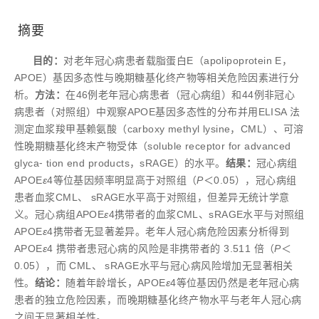
摘要
目的：
对老年冠心病患者载脂蛋白E（apolipoprotein E，
APOE）基因多态性与晚期糖基化终产物等相关危险因素进行分
析。
方法：
在46例老年冠心病患者（冠心病组）和44例非冠心
病患者（对照组）中观察APOE基因多态性的分布并用ELISA 法
测定血浆羧甲基赖氨酸（carboxy methyl lysine，CML）、可溶
性晚期糖基化终末产物受体（soluble receptor for advanced
glyca⁃ tion end products，sRAGE）的水平。
结果：
冠心病组
APOE
ε
4等位基因频率明显高于对照组（
P
＜0.05），冠心病组
患者血浆CML、 sRAGE水平高于对照组，但差异无统计学意
义。冠心病组APOE
ε
4携带者的血浆CML、sRAGE水平与对照组
APOE
ε
4携带者无显著差异。老年人冠心病危险因素分析得到
APOE
ε
4 携带者患冠心病的风险是非携带者的 3.511 倍（
P
＜
0.05），而 CML、 sRAGE水平与冠心病风险增加无显著相关
性。
结论：
随着年龄增长，APOE
ε
4等位基因仍然是老年冠心病
患者的独立危险因素，而晚期糖基化终产物水平与老年人冠心病
之间无显著相关性。