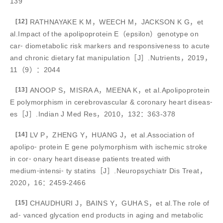
139
[12]
RATHNAYAKE K M，WEECH M，JACKSON K G，et
al.Impact of the apolipoprotein E（epsilon）genotype on
car⁃ diometabolic risk markers and responsiveness to acute
and chronic dietary fat manipulation［J］.Nutrients，2019，
11（9）：2044
[13]
ANOOP S，MISRA A，MEENA K，et al.Apolipoprotein
E polymorphism in cerebrovascular & coronary heart diseas⁃
es［J］.Indian J Med Res，2010，132：363-378
[14]
LV P，ZHENG Y，HUANG J，et al.Association of
apolipo⁃ protein E gene polymorphism with ischemic stroke
in cor⁃ onary heart disease patients treated with
medium⁃intensi⁃ ty statins［J］.Neuropsychiatr Dis Treat，
2020，16：2459-2466
[15]
CHAUDHURI J，BAINS Y，GUHA S，et al.The role of
ad⁃ vanced glycation end products in aging and metabolic