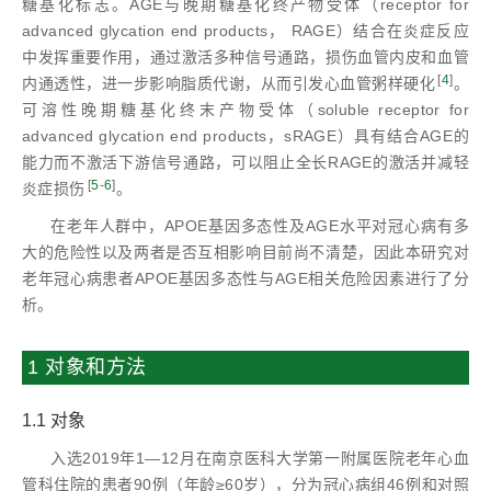
糖基化标志。AGE与晚期糖基化终产物受体（receptor for
advanced glycation end products， RAGE）结合在炎症反应
中发挥重要作用，通过激活多种信号通路，损伤血管内皮和血管
[
4
]
内通透性，进一步影响脂质代谢，从而引发心血管粥样硬化
。
可溶性晚期糖基化终末产物受体（soluble receptor for
advanced glycation end products，sRAGE）具有结合AGE的
能力而不激活下游信号通路，可以阻止全长RAGE的激活并减轻
[
5
-
6
]
炎症损伤
。
在老年人群中，APOE基因多态性及AGE水平对冠心病有多
大的危险性以及两者是否互相影响目前尚不清楚，因此本研究对
老年冠心病患者APOE基因多态性与AGE相关危险因素进行了分
析。
1 对象和方法
1.1 对象
入选2019年1—12月在南京医科大学第一附属医院老年心血
管科住院的患者90例（年龄≥60岁），分为冠心病组46例和对照