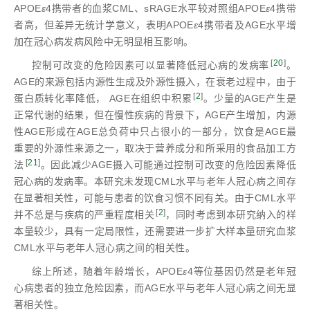
APOE
ε
4携带者的血浆CML、sRAGE水平较对照组APOE
ε
4携带
者高，但差异无统计学意义，表明APOE
ε
4携带者及AGE水平增
加在冠心病发病风险中无明显相互影响。
[
20
]
控制可改变的危险因素可以显著降低冠心病的发病率
。
AGE的来源包括内源性生成及外源性摄入，在衰老过程中，由于
[
2
]
蛋白质转化率降低， AGE在组织中积累
。少量的AGE产生是
正常代谢的结果，但在慢性疾病的背景下，AGE产生增加，内源
性AGE形成在AGE总负荷中只占很小的一部分，饮食是AGE最
重要的外源性来源之一，取决于营养成分和所采用的食品加工方
[
21
]
法
。因此减少AGE摄入可能通过控制可改变的危险因素降低
冠心病的发病率。本研究未发现CML水平与老年人冠心病之间存
在显著相关性，可能与患者的饮食习惯不同有关。由于CML水平
[
2
]
并不总是与疾病的严重程度相关
，同时考虑到本研究纳入的样
本量较少，具有一定局限性，还需要进一步扩大样本量研究血浆
CML水平与老年人冠心病之间的相关性。
综上所述，随着年龄增长，APOE
ε
4等位基因仍然是老年冠
心病患者的独立危险因素，而AGE水平与老年人冠心病之间无显
著相关性。