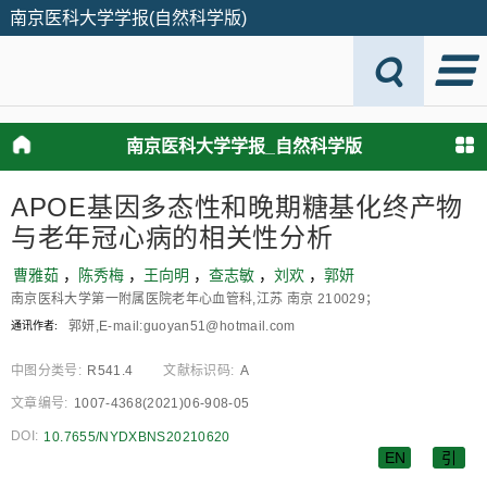
南京医科大学学报(自然科学版)
南京医科大学学报_自然科学版
APOE基因多态性和晚期糖基化终产物
与老年冠心病的相关性分析
曹雅茹
，
陈秀梅
，
王向明
，
查志敏
，
刘欢
，
郭妍
南京医科大学第一附属医院老年心血管科,江苏 南京 210029；
郭妍,E⁃mail:guoyan51@hotmail.com
通讯作者:
中图分类号:
R541.4
文献标识码:
A
文章编号:
1007-4368(2021)06-908-05
DOI:
10.7655/NYDXBNS20210620
EN
引