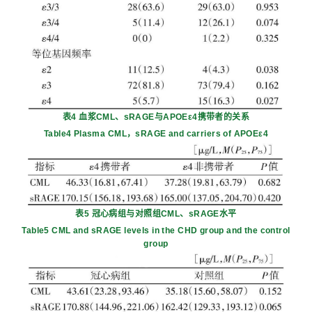
表4 血浆CML、sRAGE与APOEε4携带者的关系
Table4 Plasma CML，sRAGE and carriers of APOEε4
表5 冠心病组与对照组CML、sRAGE水平
Table5 CML and sRAGE levels in the CHD group and the control
group