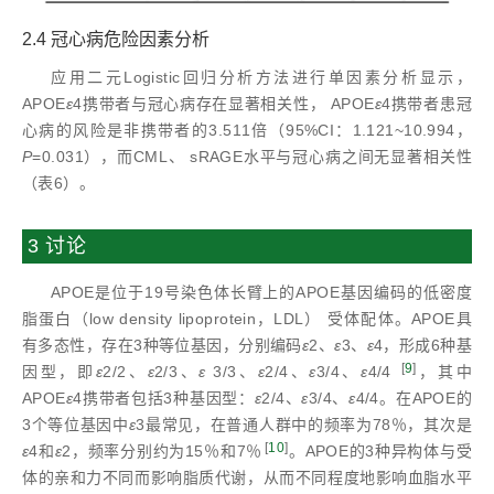
2.4 冠心病危险因素分析
应用二元Logistic回归分析方法进行单因素分析显示，
APOE
ε
4携带者与冠心病存在显著相关性， APOE
ε
4携带者患冠
心病的风险是非携带者的3.511倍（95%CI：1.121~10.994，
P
=0.031），而CML、 sRAGE水平与冠心病之间无显著相关性
（表6）。
3 讨论
APOE是位于19号染色体长臂上的APOE基因编码的低密度
脂蛋白（low density lipoprotein，LDL） 受体配体。APOE具
有多态性，存在3种等位基因，分别编码
ε
2、
ε
3、
ε
4，形成6种基
[
9
]
因型，即
ε
2/2、
ε
2/3、
ε
3/3、
ε
2/4、
ε
3/4、
ε
4/4
，其中
APOE
ε
4携带者包括3种基因型：
ε
2/4、
ε
3/4、
ε
4/4。在APOE的
3个等位基因中
ε
3最常见，在普通人群中的频率为78％，其次是
[
10
]
ε
4和
ε
2，频率分别约为15％和7％
。APOE的3种异构体与受
体的亲和力不同而影响脂质代谢，从而不同程度地影响血脂水平