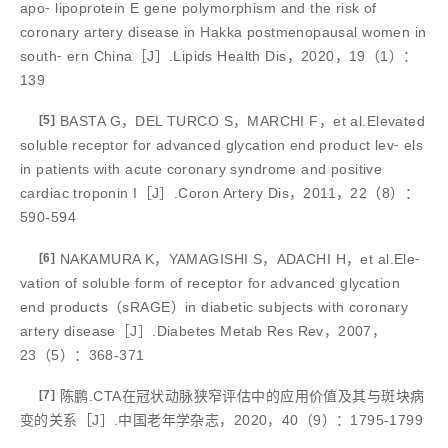
apo⁃ lipoprotein E gene polymorphism and the risk of
coronary artery disease in Hakka postmenopausal women in
south⁃ ern China［J］.Lipids Health Dis，2020，19（1）：
139
[5]
BASTA G，DEL TURCO S，MARCHI F，et al.Elevated
soluble receptor for advanced glycation end product lev⁃ els
in patients with acute coronary syndrome and positive
cardiac troponin I［J］.Coron Artery Dis，2011，22（8）：
590-594
[6]
NAKAMURA K，YAMAGISHI S，ADACHI H，et al.Ele⁃
vation of soluble form of receptor for advanced glycation
end products（sRAGE）in diabetic subjects with coronary
artery disease［J］.Diabetes Metab Res Rev，2007，
23（5）：368-371
[7]
陈鹏.CTA在冠状动脉狭窄评估中的应用价值及其与斑块病
变的关系［J］.中国老年学杂志，2020，40（9）：1795-1799