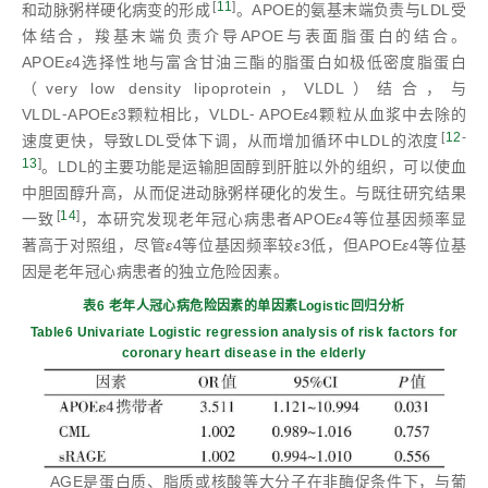
[
11
]
和动脉粥样硬化病变的形成
。APOE的氨基末端负责与LDL受
体结合，羧基末端负责介导APOE与表面脂蛋白的结合。
APOE
ε
4选择性地与富含甘油三酯的脂蛋白如极低密度脂蛋白
（very low density lipoprotein，VLDL）结合，与
VLDL⁃APOE
ε
3颗粒相比，VLDL⁃ APOE
ε
4颗粒从血浆中去除的
[
12
-
速度更快，导致LDL受体下调，从而增加循环中LDL的浓度
13
]
。LDL的主要功能是运输胆固醇到肝脏以外的组织，可以使血
中胆固醇升高，从而促进动脉粥样硬化的发生。与既往研究结果
[
14
]
一致
，本研究发现老年冠心病患者APOE
ε
4等位基因频率显
著高于对照组，尽管
ε
4等位基因频率较
ε
3低，但APOE
ε
4等位基
因是老年冠心病患者的独立危险因素。
表6 老年人冠心病危险因素的单因素Logistic回归分析
Table6 Univariate Logistic regression analysis of risk factors for
coronary heart disease in the elderly
AGE是蛋白质、脂质或核酸等大分子在非酶促条件下，与葡