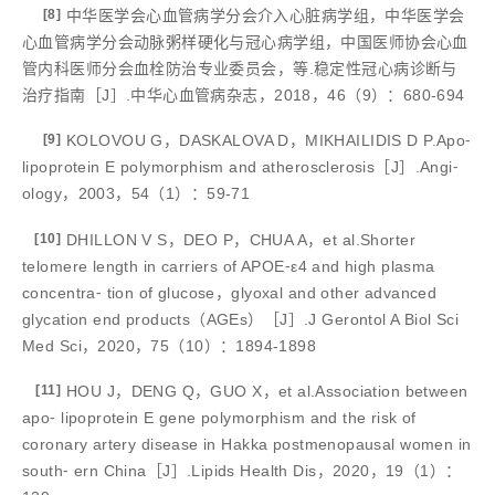
[8]
中华医学会心血管病学分会介入心脏病学组，中华医学会
心血管病学分会动脉粥样硬化与冠心病学组，中国医师协会心血
管内科医师分会血栓防治专业委员会，等.稳定性冠心病诊断与
治疗指南［J］.中华心血管病杂志，2018，46（9）：680-694
[9]
KOLOVOU G，DASKALOVA D，MIKHAILIDIS D P.Apo⁃
lipoprotein E polymorphism and atherosclerosis［J］.Angi⁃
ology，2003，54（1）：59-71
[10]
DHILLON V S，DEO P，CHUA A，et al.Shorter
telomere length in carriers of APOE⁃ε4 and high plasma
concentra⁃ tion of glucose，glyoxal and other advanced
glycation end products（AGEs）［J］.J Gerontol A Biol Sci
Med Sci，2020，75（10）：1894-1898
[11]
HOU J，DENG Q，GUO X，et al.Association between
apo⁃ lipoprotein E gene polymorphism and the risk of
coronary artery disease in Hakka postmenopausal women in
south⁃ ern China［J］.Lipids Health Dis，2020，19（1）：