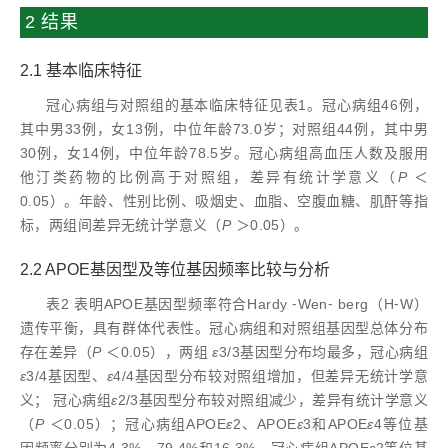
2 结果
2.1 基本临床特征
冠心病组与对照组的基本临床特征见表1。冠心病组46例，
其中男33例，女13例，中位年龄73.0岁；对照组44例，其中男
30例，女14例，中位年龄78.5岁。冠心病组高血压人数及服用
他汀类药物的比例高于对照组，差异有统计学意义（
P
＜
0.05）。年龄、性别比例、吸烟史、血脂、空腹血糖、肌酐等指
标，两组间差异无统计学意义（
P
＞0.05）。
2.2 APOE基因型及等位基因频率比较与分析
表2 表明APOE基因型频率符合Hardy ⁃Wen⁃ berg（H⁃W）
遗传平衡，具有群体代表性。冠心病组和对照组基因型总体分布
存在差异（
P
＜0.05），两组
ε
3/3基因型分布均最多，冠心病组
ε
3/4基因型、
ε
4/4基因型分布较对照组增加，但差异无统计学意
义； 冠心病组
ε
2/3基因型分布较对照组减少，差异有统计学意义
（
P
＜0.05）；冠心病组APOE
ε
2、APOE
ε
3和APOE
ε
4等位基