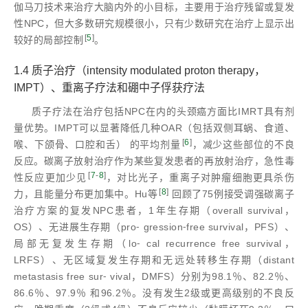
伽马刀技术来治疗大脑内外的小目标，主要用于治疗残留或复发
性NPC，但大多数研究规模很小，只有少数研究在治疗上显示出
[
5
]
较好的局部控制
。
1.4 质子治疗（intensity modulated proton therapy，
IMPT）、重离子疗法和硼中子俘获疗法
质子疗法在治疗包括NPC在内的头颈癌方面比IMRT具有剂
量优势。IMPT可以显著降低几种OAR（包括双侧耳蜗、食道、
[
6
]
喉、下颌骨、口腔和舌） 的平均剂量
，减少这些部位的不良
反应。碳离子放射治疗作为某些复发患者的再放射治疗，急性毒
[
7
-
8
]
性反应更加少见
，对比光子，重离子对肿瘤细胞更具杀伤
[
8
]
力，且能量分布更加集中。Hu等
回顾了75例接受调强碳离子
治疗方案的复发NPC患者，1年生存期（overall survival，
OS）、无进展生存期（pro⁃ gression⁃free survival，PFS）、
局部无复发生存期（lo⁃ cal recurrence free survival，
LRFS）、无区域复发生存期和无远处转移生存期（distant
metastasis free sur⁃ vival，DMFS）分别为98.1％、82.2％、
86.6％、97.9％ 和96.2％。没有发生2级或更高级别的不良反