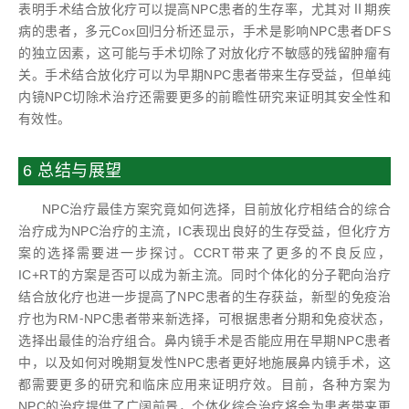
表明手术结合放化疗可以提高NPC患者的生存率，尤其对Ⅱ期疾
病的患者，多元Cox回归分析还显示，手术是影响NPC患者DFS
的独立因素，这可能与手术切除了对放化疗不敏感的残留肿瘤有
关。手术结合放化疗可以为早期NPC患者带来生存受益，但单纯
内镜NPC切除术治疗还需要更多的前瞻性研究来证明其安全性和
有效性。
6 总结与展望
NPC治疗最佳方案究竟如何选择，目前放化疗相结合的综合
治疗成为NPC治疗的主流，IC表现出良好的生存受益，但化疗方
案的选择需要进一步探讨。CCRT带来了更多的不良反应，
IC+RT的方案是否可以成为新主流。同时个体化的分子靶向治疗
结合放化疗也进一步提高了NPC患者的生存获益，新型的免疫治
疗也为RM⁃NPC患者带来新选择，可根据患者分期和免疫状态，
选择出最佳的治疗组合。鼻内镜手术是否能应用在早期NPC患者
中，以及如何对晚期复发性NPC患者更好地施展鼻内镜手术，这
都需要更多的研究和临床应用来证明疗效。目前，各种方案为
NPC的治疗提供了广阔前景，个体化综合治疗将会为患者带来更