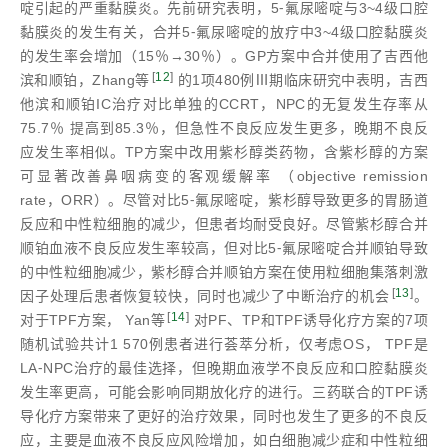
啶引起的严重黏膜炎。先前研究表明，5⁃氟尿嘧啶与3~4级口腔
黏膜炎的发生有关，合并5⁃氟尿嘧啶的放疗中3~4级口腔黏膜炎
的发生率会增加（15％→30％）。GP方案中合并使用了吉西他
[
12
]
滨和顺铂，Zhang等
的1项480例Ⅲ期临床研究中表明，吉西
他滨和顺铂IC治疗对比单独的CCRT，NPC的无复发生存率从
75.7％ 提高到85.3％，但急性不良反应发生更多，晚期不良反
应发生率相似。TP方案中改用紫杉醇类药物，含紫杉醇的方案
可显著改善鼻咽病变的客观缓解率 （objective remission
rate，ORR）。尽管对比5⁃氟尿嘧啶，紫杉醇导致更多的胃肠道
反应和中性粒细胞的减少，但患者均耐受良好。尽管紫杉醇合并
顺铂血液不良反应发生率较高，但对比5⁃氟尿嘧啶合并顺铂导致
的中性粒细胞减少，紫杉醇合并顺铂方案在使用粒细胞集落刺激
[
13
]
因子处理后患者恢复较快，同时也减少了中断治疗的机会
。
[
14
]
对于TPF方案， Yan等
对PF、TP和TPF诱导化疗方案的7项
随机试验共计1 570例患者进行荟萃分析，仅考虑OS， TPF是
LA⁃NPC治疗的最佳选择，但晚期血液学不良反应和口腔黏膜炎
发生率更高，可能会影响同期放化疗的进行。三药联合的TPF诱
导化疗方案带来了更好的治疗效果，同时也发生了更多的不良反
应，主要是血液不良反应风险增加，如白细胞减少症和中性粒细