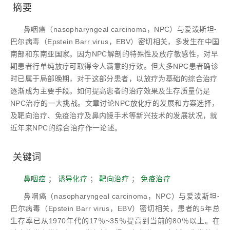
摘要
鼻咽癌（nasopharyngeal carcinoma，NPC）与爱泼斯坦⁃
巴尔病毒（Epstein Barr virus，EBV）密切相关，多发生在中国
南部和东南亚国家。因为NPC解剖的特殊性及放疗敏感性，对早
期患者行单纯放疗可取得令人满意的疗效。但大多NPC患者确诊
时已属于局部晚期，对于这部分患者，以放疗为基础的综合治疗
逐渐成为主要手段。如何提高患者的治疗效果及生存质量仍是
NPC治疗的一大挑战。文章讨论NPC放化疗的发展和方案选择，
及靶向治疗、免疫治疗及鼻内镜手术等新兴技术的发展状况，就
近年来NPC的综合治疗作一论述。
关键词
鼻咽癌
；
诱导化疗
；
靶向治疗
；
免疫治疗
鼻咽癌（nasopharyngeal carcinoma，NPC）与爱泼斯坦⁃
巴尔病毒（Epstein Barr virus，EBV）密切相关，患者的5年总
生存率已从1970年代的17％~35％提高到当前的80％以上。在