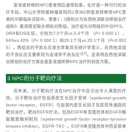
复发或转移的NPC患者预后通常较差，化疗是一种可行的治
疗手段。中山大学附属肿瘤医院的1项362例复发转移性NPC患
者的Ⅲ期临床试验中，患者1∶1随机分为吉西他滨联合顺铂治疗
组和5⁃ 氟尿嘧定联合顺铂对照组。治疗组与对照组的中位PFS、
ORR和OS比较，分别为7.0个月
vs
.5.6个月 （
P
< 0.000 1），
64%
vs
.42%（
P
< 0.000 1）和29.1个月
vs
.20.1个月（
P
=0.002
5），两组总的不良反应发生率差异无统计学意义，吉西他滨组
[
17
]
的不良反应主要表现为血液学不良反应
。这表明吉西他滨联
合顺铂的化疗方案会是复发或转移NPC治疗的较佳方案。
3 NPC的分子靶向疗法
近年来，分子靶向疗法在NPC治疗中显示出令人满意的疗
效。分子靶向治疗包括表皮生长因子受体（epidermal growth
factor receptor，EGFR）与血管内皮生长因子及其受体通路的
靶向治疗。靶向EGFR疗法，包括EGFR单克隆抗体和EGFR酪
氨酸激酶抑制剂（epidermal growth factor receptor⁃tyrosine
kinases inhibitor，EGFR⁃TKI）。EGFR单克隆抗体中西妥昔单