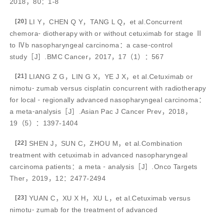
2018，80：1-8
[20]
LI Y，CHEN Q Y，TANG L Q，et al.Concurrent
chemora⁃ diotherapy with or without cetuximab for stage Ⅱ
to Ⅳb nasopharyngeal carcinoma：a case⁃control
study［J］.BMC Cancer，2017，17（1）：567
[21]
LIANG Z G，LIN G X，YE J X，et al.Cetuximab or
nimotu⁃ zumab versus cisplatin concurrent with radiotherapy
for local ⁃ regionally advanced nasopharyngeal carcinoma：
a meta⁃analysis［J］.Asian Pac J Cancer Prev，2018，
19（5）：1397-1404
[22]
SHEN J，SUN C，ZHOU M，et al.Combination
treatment with cetuximab in advanced nasopharyngeal
carcinoma patients：a meta ⁃ analysis［J］.Onco Targets
Ther，2019，12：2477-2494
[23]
YUAN C，XU X H，XU L，et al.Cetuximab versus
nimotu⁃ zumab for the treatment of advanced