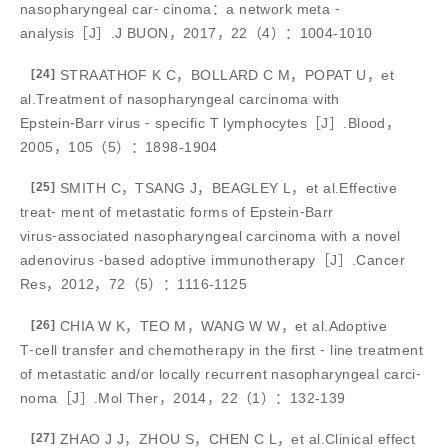
nasopharyngeal car⁃ cinoma：a network meta ⁃
analysis［J］.J BUON，2017，22（4）：1004-1010
[24]
STRAATHOF K C，BOLLARD C M，POPAT U，et
al.Treatment of nasopharyngeal carcinoma with
Epstein⁃Barr virus ⁃ specific T lymphocytes［J］.Blood，
2005，105（5）：1898-1904
[25]
SMITH C，TSANG J，BEAGLEY L，et al.Effective
treat⁃ ment of metastatic forms of Epstein⁃Barr
virus⁃associated nasopharyngeal carcinoma with a novel
adenovirus ⁃based adoptive immunotherapy［J］.Cancer
Res，2012，72（5）：1116-1125
[26]
CHIA W K，TEO M，WANG W W，et al.Adoptive
T⁃cell transfer and chemotherapy in the first ⁃ line treatment
of metastatic and/or locally recurrent nasopharyngeal carci⁃
noma［J］.Mol Ther，2014，22（1）：132-139
[27]
ZHAO J J，ZHOU S，CHEN C L，et al.Clinical effect