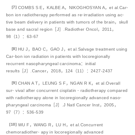
[7]
COMBS S E，KALBE A，NIKOGHOSYAN A，et al.Car⁃
bon ion radiotherapy performed as re⁃irradiation using ac⁃
tive beam delivery in patients with tumors of the brain，skull
base and sacral region［J］.Radiother Oncol，2011，
98（1）：63-67
[8]
HU J，BAO C，GAO J，et al.Salvage treatment using
Car⁃bon ion radiation in patients with locoregionally
recurrent nasopharyngeal carcinoma：initial
results［J］.Cancer，2018，124（11）：2427-2437
[9]
CHAN A T，LEUNG S F，NGAN R K，et al.Overall
sur⁃ vival after concurrent cisplatin ⁃ radiotherapy compared
with radiotherapy alone in locoregionally advanced naso⁃
pharyngeal carcinoma［J］.J Natl Cancer Inst，2005，
97（7）：536-539
[10]
WU F，WANG R，LU H，et al.Concurrent
chemoradiother⁃ apy in locoregionally advanced