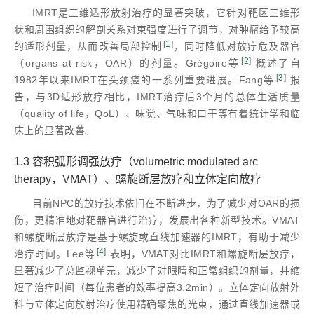
IMRT是三维适形放射治疗的显著突破，它针对靶区三维形
状和周围组织的解剖关系对束强度进行了调节，对肿瘤给予较高
[
1
]
的适形剂量，从而改善局部控制
，同时降低对放疗危及器官
[
2
]
（organs at risk，OAR）的剂量。Grégoire等
概述了自
[
3
]
1982年以来IMRT在头颈癌的一系列重要进展。Fang等
报
告，与3D适形放疗相比，IMRT治疗后3个月的总体生活质量
（quality of life，QoL）、味觉、气味和口干等有着统计学和临
床上的显著改善。
1.3 容积弧形调强放疗（volumetric modulated arc
therapy，VMAT）、螺旋断层放疗和立体定向放疗
目前NPC的放疗技术依旧在不断进步，为了减少对OAR的损
伤，更精准地对靶器官进行治疗，发展出各种新型技术。VMAT
和螺旋断层放疗是基于螺旋或直线加速器的IMRT，有助于减少
[
4
]
治疗时间。Lee等
表明，VMAT对比IMRT和螺旋断层放疗，
显著减少了总监视单元，减少了对眼睛和正常组织的剂量，并缩
短了治疗时间（每位患者的效率提高3.2min）。立体定向放射外
科与立体定向放射治疗使用精确聚焦的光束，通过直线加速器或