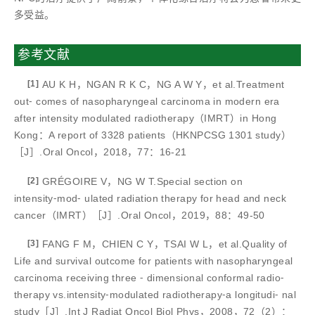
多受益。
参考文献
[1]
AU K H，NGAN R K C，NG A W Y，et al.Treatment
out⁃ comes of nasopharyngeal carcinoma in modern era
after intensity modulated radiotherapy（IMRT）in Hong
Kong：A report of 3328 patients（HKNPCSG 1301 study）
［J］.Oral Oncol，2018，77：16-21
[2]
GRÉGOIRE V，NG W T.Special section on
intensity⁃mod⁃ ulated radiation therapy for head and neck
cancer（IMRT）［J］.Oral Oncol，2019，88：49-50
[3]
FANG F M，CHIEN C Y，TSAI W L，et al.Quality of
Life and survival outcome for patients with nasopharyngeal
carcinoma receiving three ⁃ dimensional conformal radio⁃
therapy vs.intensity⁃modulated radiotherapy⁃a longitudi⁃ nal
study［J］.Int J Radiat Oncol Biol Phys，2008，72（2）：