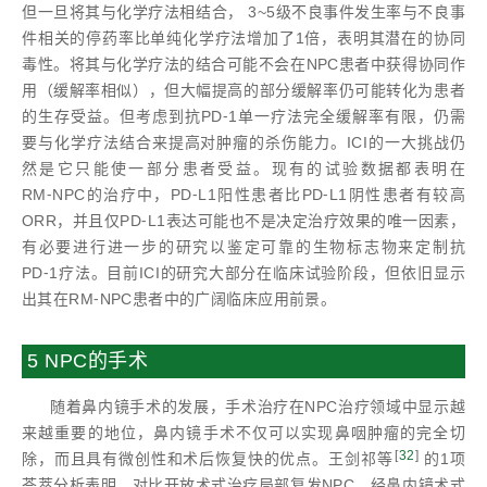
但一旦将其与化学疗法相结合， 3~5级不良事件发生率与不良事
件相关的停药率比单纯化学疗法增加了1倍，表明其潜在的协同
毒性。将其与化学疗法的结合可能不会在NPC患者中获得协同作
用（缓解率相似），但大幅提高的部分缓解率仍可能转化为患者
的生存受益。但考虑到抗PD⁃1单一疗法完全缓解率有限，仍需
要与化学疗法结合来提高对肿瘤的杀伤能力。ICI的一大挑战仍
然是它只能使一部分患者受益。现有的试验数据都表明在
RM⁃NPC的治疗中，PD⁃L1阳性患者比PD⁃L1阴性患者有较高
ORR，并且仅PD⁃L1表达可能也不是决定治疗效果的唯一因素，
有必要进行进一步的研究以鉴定可靠的生物标志物来定制抗
PD⁃1疗法。目前ICI的研究大部分在临床试验阶段，但依旧显示
出其在RM⁃NPC患者中的广阔临床应用前景。
5 NPC的手术
随着鼻内镜手术的发展，手术治疗在NPC治疗领域中显示越
来越重要的地位，鼻内镜手术不仅可以实现鼻咽肿瘤的完全切
[
32
]
除，而且具有微创性和术后恢复快的优点。王剑祁等
的1项
荟萃分析表明，对比开放术式治疗局部复发NPC，经鼻内镜术式