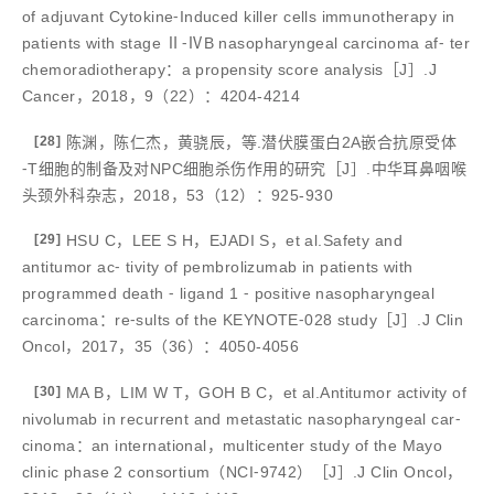
of adjuvant Cytokine⁃Induced killer cells immunotherapy in
patients with stage Ⅱ⁃ⅣB nasopharyngeal carcinoma af⁃ ter
chemoradiotherapy：a propensity score analysis［J］.J
Cancer，2018，9（22）：4204-4214
[28]
陈渊，陈仁杰，黄骁辰，等.潜伏膜蛋白2A嵌合抗原受体
⁃T细胞的制备及对NPC细胞杀伤作用的研究［J］.中华耳鼻咽喉
头颈外科杂志，2018，53（12）：925-930
[29]
HSU C，LEE S H，EJADI S，et al.Safety and
antitumor ac⁃ tivity of pembrolizumab in patients with
programmed death ⁃ ligand 1 ⁃ positive nasopharyngeal
carcinoma：re⁃sults of the KEYNOTE⁃028 study［J］.J Clin
Oncol，2017，35（36）：4050-4056
[30]
MA B，LIM W T，GOH B C，et al.Antitumor activity of
nivolumab in recurrent and metastatic nasopharyngeal car⁃
cinoma：an international，multicenter study of the Mayo
clinic phase 2 consortium（NCI⁃9742）［J］.J Clin Oncol，