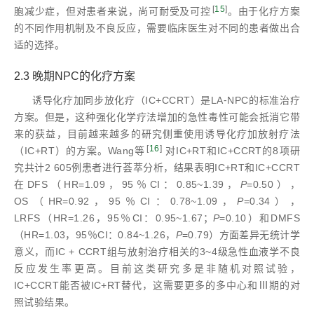
[
15
]
胞减少症，但对患者来说，尚可耐受及可控
。由于化疗方案
的不同作用机制及不良反应，需要临床医生对不同的患者做出合
适的选择。
2.3 晚期NPC的化疗方案
诱导化疗加同步放化疗（IC+CCRT）是LA⁃NPC的标准治疗
方案。但是，这种强化化学疗法增加的急性毒性可能会抵消它带
来的获益，目前越来越多的研究侧重使用诱导化疗加放射疗法
[
16
]
（IC+RT）的方案。Wang等
对IC+RT和IC+CCRT的8项研
究共计2 605例患者进行荟萃分析，结果表明IC+RT和IC+CCRT
在DFS（HR=1.09，95％CI：0.85~1.39，
P
=0.50），
OS（HR=0.92，95％CI：0.78~1.09，
P
=0.34），
LRFS（HR=1.26，95％CI：0.95~1.67；
P
=0.10）和DMFS
（HR=1.03，95％CI：0.84~1.26，
P
=0.79）方面差异无统计学
意义，而IC + CCRT组与放射治疗相关的3~4级急性血液学不良
反应发生率更高。目前这类研究多是非随机对照试验，
IC+CCRT能否被IC+RT替代，这需要更多的多中心和Ⅲ期的对
照试验结果。