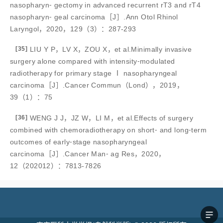
nasopharyn⁃ gectomy in advanced recurrent rT3 and rT4
nasopharyn⁃ geal carcinoma［J］.Ann Otol Rhinol
Laryngol，2020，129（3）：287-293
[35]
LIU Y P，LV X，ZOU X，et al.Minimally invasive
surgery alone compared with intensity⁃modulated
radiotherapy for primary stage Ⅰ nasopharyngeal
carcinoma［J］.Cancer Commun（Lond），2019，
39（1）：75
[36]
WENG J J，JZ W，LI M，et al.Effects of surgery
combined with chemoradiotherapy on short⁃ and long⁃term
outcomes of early⁃stage nasopharyngeal
carcinoma［J］.Cancer Man⁃ ag Res，2020，
12（202012）：7813-7826