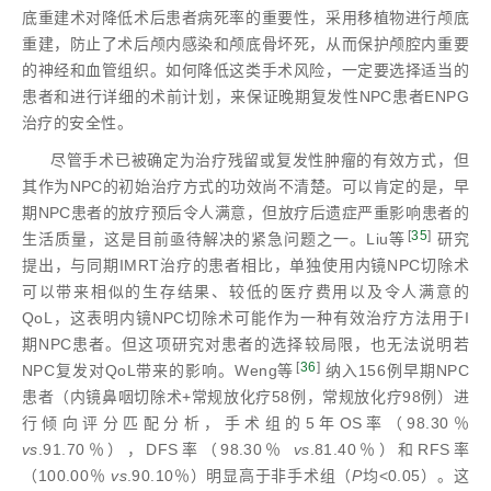
底重建术对降低术后患者病死率的重要性，采用移植物进行颅底
重建，防止了术后颅内感染和颅底骨坏死，从而保护颅腔内重要
的神经和血管组织。如何降低这类手术风险，一定要选择适当的
患者和进行详细的术前计划，来保证晚期复发性NPC患者ENPG
治疗的安全性。
尽管手术已被确定为治疗残留或复发性肿瘤的有效方式，但
其作为NPC的初始治疗方式的功效尚不清楚。可以肯定的是，早
期NPC患者的放疗预后令人满意，但放疗后遗症严重影响患者的
[
35
]
生活质量，这是目前亟待解决的紧急问题之一。Liu等
研究
提出，与同期IMRT治疗的患者相比，单独使用内镜NPC切除术
可以带来相似的生存结果、较低的医疗费用以及令人满意的
QoL，这表明内镜NPC切除术可能作为一种有效治疗方法用于I
期NPC患者。但这项研究对患者的选择较局限，也无法说明若
[
36
]
NPC复发对QoL带来的影响。Weng等
纳入156例早期NPC
患者（内镜鼻咽切除术+常规放化疗58例，常规放化疗98例）进
行倾向评分匹配分析，手术组的5年OS率（98.30％
vs
.91.70％），DFS率（98.30％
vs
.81.40％）和RFS率
（100.00％
vs
.90.10％）明显高于非手术组（
P
均<0.05）。这