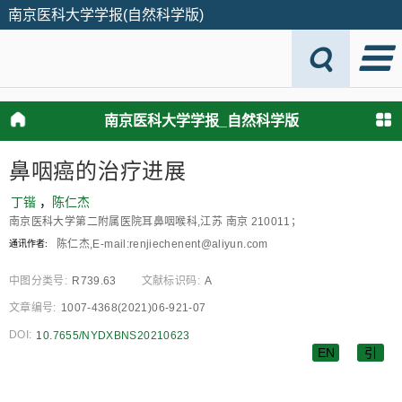
南京医科大学学报(自然科学版)
南京医科大学学报_自然科学版
鼻咽癌的治疗进展
丁锴
，
陈仁杰
南京医科大学第二附属医院耳鼻咽喉科,江苏 南京 210011；
陈仁杰,E⁃mail:renjiechenent@aliyun.com
通讯作者:
中图分类号:
R739.63
文献标识码:
A
文章编号:
1007-4368(2021)06-921-07
DOI:
10.7655/NYDXBNS20210623
EN
引