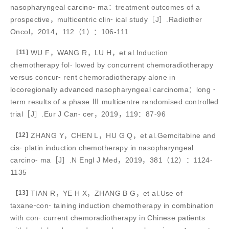
nasopharyngeal carcino⁃ ma：treatment outcomes of a
prospective，multicentric clin⁃ ical study［J］.Radiother
Oncol，2014，112（1）：106-111
[11]
WU F，WANG R，LU H，et al.Induction
chemotherapy fol⁃ lowed by concurrent chemoradiotherapy
versus concur⁃ rent chemoradiotherapy alone in
locoregionally advanced nasopharyngeal carcinoma：long ⁃
term results of a phase Ⅲ multicentre randomised controlled
trial［J］.Eur J Can⁃ cer，2019，119：87-96
[12]
ZHANG Y，CHEN L，HU G Q，et al.Gemcitabine and
cis⁃ platin induction chemotherapy in nasopharyngeal
carcino⁃ ma［J］.N Engl J Med，2019，381（12）：1124-
1135
[13]
TIAN R，YE H X，ZHANG B G，et al.Use of
taxane⁃con⁃ taining induction chemotherapy in combination
with con⁃ current chemoradiotherapy in Chinese patients