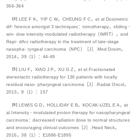
356-364
[4]
LEE F K，YIP C W，CHEUNG F C，et al.Dosimetric
dif⁃ ference amongst 3 techniques：tomotherapy，sliding ⁃
win⁃ dow intensity⁃modulated radiotherapy（IMRT），and
Rapi⁃ dArc radiotherapy in the treatment of late⁃stage
nasopha⁃ ryngeal carcinoma（NPC）［J］.Med Dosim，
2014，39（1）：44-49
[5]
LIU F，XIAO J P，XU G Z，et al.Fractionated
stereotactic radiotherapy for 136 patients with locally
residual naso⁃ pharyngeal carcinoma［J］.Radiat Oncol，
2013，8（1）：157
[6]
LEWIS G D，HOLLIDAY E B，KOCAK⁃UZEL E A，et
al.Intensity ⁃ modulated proton therapy for nasopharyngeal
carcinoma：decreased radiation dose to normal structures
and encouraging clinical outcomes［J］.Head Neck，
2016，38（1）：E1886-E1895