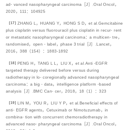
ad⁃ vanced nasopharyngeal carcinoma［J］.Oral Oncol，
2020，111：104925
[17]
ZHANG L，HUANG Y，HONG S D，et al.Gemcitabine
plus cisplatin versus fluorouracil plus cisplatin in recur⁃ rent
or metastatic nasopharyngeal carcinoma：a multicen⁃ tre，
randomised，open ⁃ label，phase 3 trial［J］.Lancet，
2016，388（154）：1883-1892
[18]
PENG H，TANG L L，LIU X，et al.Anti ⁃EGFR
targeted therapy delivered before versus during
radiotherapy in lo⁃ coregionally advanced nasopharyngeal
carcinoma：a big ⁃ data，intelligence platform ⁃based
analysis［J］.BMC Can⁃ cer，2018，18（1）：323
[19]
LIN M，YOU R，LIU Y P，et al.Beneficial effects of
anti⁃ EGFR agents，Cetuximab or Nimotuzumab，in
combina⁃ tion with concurrent chemoradiotherapy in
advanced naso⁃ pharyngeal carcinoma［J］.Oral Oncol，