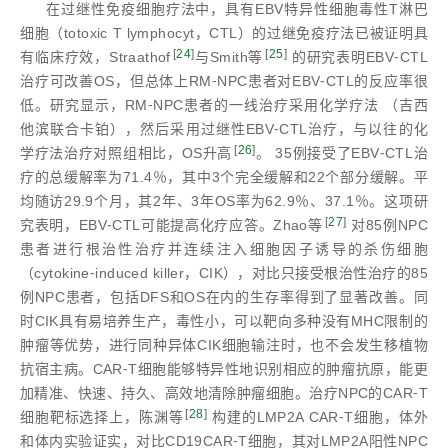
在过继性免疫细胞疗法中，具有EBV特异性细胞毒性T淋巴
细胞（totoxic T lymphocyt，CTL）的过继免疫疗法已被证明具
[
24
]
[
25
]
有临床疗效，Straathof
与Smith等
的研究表明EBV⁃CTL
治疗可改善OS，但总体上RM⁃NPC患者对EBV⁃CTL的反应率很
低。研究显示，RM⁃NPC患者的一线治疗采用化学疗法 （吉西
他滨联合卡铂），然后采用过继性EBV⁃CTL治疗，与以往的化
[
26
]
学疗法治疗对照组相比，OS升高
。 35例接受了EBV⁃CTL治
疗的总缓解率为71.4％，其中3个完全缓解和22个部分缓解。平
均随访29.9个月，其2年、3年OS率为62.9％、37.1％。这项研
[
27
]
究表明，EBV⁃CTL可能提高化疗应答。Zhao等
对85例NPC
患者进行根治性治疗并连续注入细胞因子诱导的杀伤细胞
（cytokine⁃induced killer，CIK），对比只接受根治性治疗的85
例NPC患者，包括DFS和OS在内的生存率得到了显著改善。同
时CIK具有易培养生产，毒性小，可以靶向多种没有MHC限制的
肿瘤等优势，进行同种异体CIK细胞输注时，也不会发生移植物
抗宿主病。CAR⁃T细胞能够特异性地识别相应的肿瘤抗原，能更
加精准、快速、持久、高效地清除肿瘤细胞。治疗NPC的CAR⁃T
[
28
]
细胞靶标选择上，陈渊等
构建的LMP2A CAR⁃T细胞，体外
和体内实验证实，对比CD19CAR⁃T细胞，其对LMP2A阳性NPC