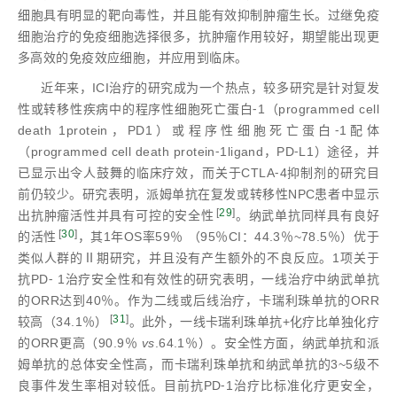
细胞具有明显的靶向毒性，并且能有效抑制肿瘤生长。过继免疫
细胞治疗的免疫细胞选择很多，抗肿瘤作用较好，期望能出现更
多高效的免疫效应细胞，并应用到临床。
近年来，ICI治疗的研究成为一个热点，较多研究是针对复发
性或转移性疾病中的程序性细胞死亡蛋白⁃1（programmed cell
death 1protein，PD1）或程序性细胞死亡蛋白⁃1配体
（programmed cell death protein⁃1ligand，PD⁃L1）途径，并
已显示出令人鼓舞的临床疗效，而关于CTLA⁃4抑制剂的研究目
前仍较少。研究表明，派姆单抗在复发或转移性NPC患者中显示
[
29
]
出抗肿瘤活性并具有可控的安全性
。纳武单抗同样具有良好
[
30
]
的活性
，其1年OS率59％ （95％CI：44.3％~78.5％）优于
类似人群的Ⅱ期研究，并且没有产生额外的不良反应。1项关于
抗PD⁃ 1治疗安全性和有效性的研究表明，一线治疗中纳武单抗
的ORR达到40％。作为二线或后线治疗，卡瑞利珠单抗的ORR
[
31
]
较高（34.1％）
。此外，一线卡瑞利珠单抗+化疗比单独化疗
的ORR更高（90.9％
vs
.64.1％）。安全性方面，纳武单抗和派
姆单抗的总体安全性高，而卡瑞利珠单抗和纳武单抗的3~5级不
良事件发生率相对较低。目前抗PD⁃1治疗比标准化疗更安全，