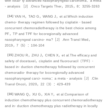
with local⁃ ly advanced nasopharyngeal carcinoma：a meta
⁃ analysis ［J］.Onco Targets Ther，2015，8：3255-3263
[14]
YAN H，TAO G，WANG J，et al.Which induction
chemo⁃ therapy regimen followed by cisplatin ⁃ based
concurrent chemoradiotherapy is the best choice among
PF，TP and TPF for locoregionally advanced
nasopharyngeal carcino⁃ ma?［J］.Ann Transl Med，
2019，7（5）：104-104
[15]
ZHOU R，ZHU J，CHEN X，et al.The efficacy and
safety of docetaxel，cisplatin and fluorouracil（TPF）⁃
based in⁃ duction chemotherapy followed by concurrent
chemoradio⁃ therapy for locoregionally advanced
nasopharyngeal carci⁃ noma：a meta ⁃ analysis［J］.Clin
Transl Oncol，2020，22（3）：429-439
[16]
WANG Q，XU G，XIA Y，et al.Comparison of
induction chemotherapy plus concurrent chemoradiotherapy
and in⁃ duction chemotherapy plus radiotherapy in locally