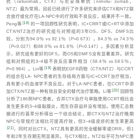
抗（cetuximab，CTX）与尼妥珠单抗（nimotu⁃ zumab，
NTZ）最为常用，目前已经进行了许多研究来评估CTX和NTZ联
合放疗或化疗在LA⁃NPC中的疗效和不良反应，结果并不一致。
[
18
]
Peng等
的一项回顾性研究表明，IC+CRRT或IC+RT中添加
CTX/NTZ治疗的研究组与对照组的3年OS、DFS、DMFS比
较，分别为94.0％
vs
.92.1％（
P
=0.673），84.3％
vs
.74.3％
（
P
=0.027）和88.0％
vs
.81.8％（
P
=0.147）。多因素分析显
示，研究组有更好的DFS，而OS和DMFS没有显著差异。研究
组和对照组的3~4级不良反应事件相当（58.4％
vs
.58.5％，
[
19
]
P
=0.984）。Lin等
表明抗EGFR药物（CTX/NTZ）与CCRT
的组合在LA⁃ NPC患者的生存结局方面与IC+CCRT治疗相当，
具有更小的血液学不良反应。对于LA⁃NPC患者，在CCRT中添
[
20
]
加CTX/NTZ是一种有效且安全的替代治疗策略。Li等
回顾性
分析了186例NPC患者。合并CTX治疗与单独使用CCRT相比会
发生更多的3~4级黏膜炎，而生存获益并没有增加。使用汇总数
据进行的荟萃分析得出一个综合结论，即CTX与NTZ治疗晚期
NPC与常规疗法相比可提高疗效，但3~4级皮疹的发生率更高
[
21
]
，同时对比CTX，NTZ具有更高的完全缓解率或ORR，但1
年和2年生存期无明显差异。与CTX相比，NTZ似乎可为NPC患