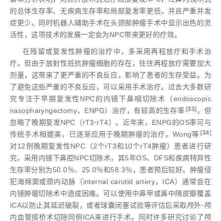
的总体生存率、无疾病生存率和局部复发率更低，并且严重并发
症更少。同时机器人辅助手术在头颈部肿瘤手术中显示出色的灵
活性，这项技术的发展一定会为NPC带来更好的疗效。
在残留或复发性肿瘤的治疗中，多采用再程放疗和手术治
疗。但由于放射性抵抗肿瘤细胞的存在，往往再程放疗需要加大
剂量，这带来了更严重的不良反应，影响了患者的生存受益。为
了避免这些严重的不良反应，可以采用手术治疗。过去大多数研
究专注于早期复发性NPC的内镜下鼻咽切除术（endoscopic
[
33
]
nasopharyngectomy，ENPG）治疗，有较高的生存率
，但
忽略了晚期复发NPC（rT3⁃rT4）。近年来，ENPG的OS率可与
[
34
]
传统手术相媲美，已逐渐应用于晚期肿瘤的治疗。Wong等
对12例晚期复发性NPC（2个rT3和10个rT4肿瘤）患者进行研
究，采用内镜下鼻腔NPC切除术，其5年OS、DFS和疾病特异性
生存率分别为50.0％、25.0％和58.3％，患者预后较好。肿瘤侵
犯海绵窦或颈内动脉（internal carotid artery，ICA）通常会在
内镜肿瘤切除术中造成困难。可以使用中鼻甲或鼻中隔皮瓣覆盖
ICA以防止其延迟破裂，或者球囊闭塞试验等评估后采取颅外⁃颅
内血管搭桥术切除同侧ICA来进行手术。同时许多研究讨论了颅