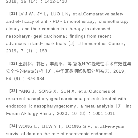
2018，36（14）：1412-1418
[31]
LV J W，JY L，LUO L N，et al.Comparative safety
and ef⁃ ficacy of anti ⁃ PD ⁃ 1 monotherapy，chemotherapy
alone，and their combination therapy in advanced
nasopharyn⁃ geal carcinoma：findings from recent
advances in land⁃ mark trials［J］.J Immunother Cancer，
2019，7（1）：159
[32]
王剑祁，韩日，李湘平，等.复发NPC挽救性手术有效性与
安全性的Meta分析［J］.中华耳鼻咽喉头颈外科杂志，2019，
54（9）：676-684
[33]
YANG J，SONG X，SUN X，et al.Outcomes of
recurrent nasopharyngeal carcinoma patients treated with
endoscop⁃ ic nasopharyngectomy：a meta⁃analysis［J］.Int
Forum Al⁃ lergy Rhinol，2020，10（8）：1001-1011
[34]
WONG E，LIEW Y T，LOONG S P，et al.Five⁃year
surviv⁃ al data on the role of endoscopic endonasal