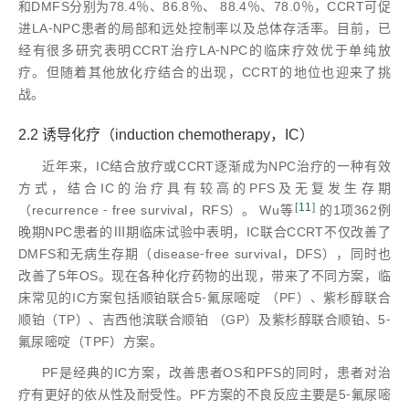
和DMFS分别为78.4％、86.8％、 88.4％、78.0％，CCRT可促
进LA⁃NPC患者的局部和远处控制率以及总体存活率。目前，已
经有很多研究表明CCRT治疗LA⁃NPC的临床疗效优于单纯放
疗。但随着其他放化疗结合的出现，CCRT的地位也迎来了挑
战。
2.2 诱导化疗（induction chemotherapy，IC）
近年来，IC结合放疗或CCRT逐渐成为NPC治疗的一种有效
方式，结合IC的治疗具有较高的PFS及无复发生存期
[
11
]
（recurrence ⁃ free survival，RFS）。 Wu等
的1项362例
晚期NPC患者的Ⅲ期临床试验中表明，IC联合CCRT不仅改善了
DMFS和无病生存期（disease⁃free survival，DFS），同时也
改善了5年OS。现在各种化疗药物的出现，带来了不同方案，临
床常见的IC方案包括顺铂联合5⁃氟尿嘧啶 （PF）、紫杉醇联合
顺铂（TP）、吉西他滨联合顺铂 （GP）及紫杉醇联合顺铂、5⁃
氟尿嘧啶（TPF）方案。
PF是经典的IC方案，改善患者OS和PFS的同时，患者对治
疗有更好的依从性及耐受性。PF方案的不良反应主要是5⁃氟尿嘧