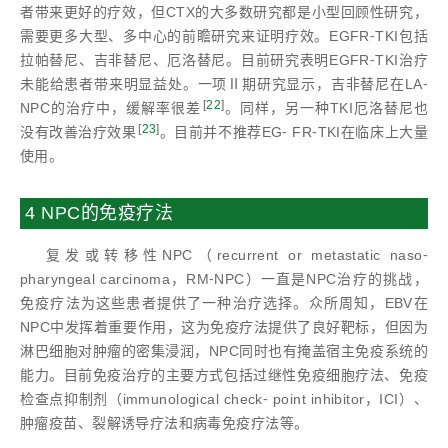
者带来更好的疗效，但CTX的大多数研究都是小型回顾性研究，
需要更多大型、多中心的前瞻研究来证明疗效。EGFR⁃TKI包括
拉帕替尼、吉非替尼、厄洛替尼。目前研究表明EGFR⁃TKI治疗
未能给患者带来明显益处。一项Ⅱ期研究显示，吉非替尼在LA⁃
[
22
]
NPC的治疗中，缓解率很差
。同样，另一种TKI厄洛替尼也
[
23
]
没有改善治疗效果
。目前并不推荐EG⁃ FR⁃TKI在临床上大量
使用。
4 NPC的免疫疗法
复发或转移性NPC（recurrent or metastatic naso⁃
pharyngeal carcinoma，RM⁃NPC）一直是NPC治疗的挑战，
免疫疗法为这些患者提供了一种治疗选择。众所周知，EBV在
NPC中发挥着重要作用，这为免疫疗法提供了良好靶标，但因为
淋巴细胞对肿瘤的密集浸润，NPC同时也有掩盖宿主免疫系统的
能力。目前免疫治疗的主要方式包括过继性免疫细胞疗法、免疫
检查点抑制剂（immunological check⁃ point inhibitor，ICI）、
肿瘤疫苗、裂解诱导疗法和病毒免疫疗法等。