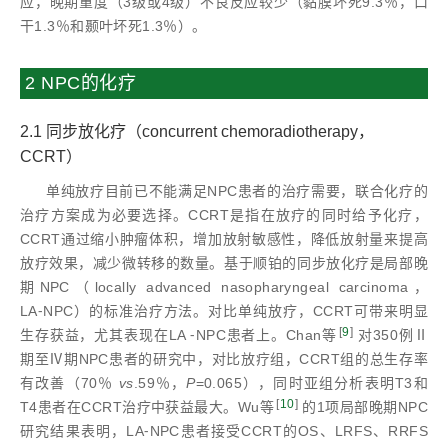
应，晚期重度（3级或4级）不良反应较少（黏膜坏死9.3％，口
干1.3％和颞叶坏死1.3％）。
2 NPC的化疗
2.1 同步放化疗（concurrent chemoradiotherapy，
CCRT）
单纯放疗目前已不能满足NPC患者的治疗需要，联合化疗的
治疗方案成为必要选择。CCRT是指在放疗的同时给予化疗，
CCRT通过缩小肿瘤体积，增加放射敏感性，降低放射量来提高
放疗效果，减少微转移的数量。基于顺铂的同步放化疗是局部晚
期NPC（locally advanced nasopharyngeal carcinoma，
LA⁃NPC）的标准治疗方法。对比单纯放疗，CCRT可带来明显
[
9
]
生存获益，尤其表现在LA ⁃NPC患者上。Chan等
对350例Ⅱ
期至Ⅳ期NPC患者的研究中，对比放疗组，CCRT组的总生存率
有改善（70％
vs
.59％，
P
=0.065），同时亚组分析表明T3和
[
10
]
T4患者在CCRT治疗中获益最大。Wu等
的1项局部晚期NPC
研究结果表明，LA⁃NPC患者接受CCRT的OS、LRFS、RRFS