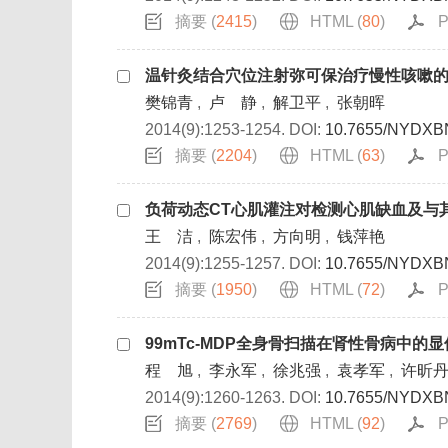
摘要 (
2415
)
HTML (
80
)
P
温针灸结合穴位注射弥可保治疗慢性咳嗽
樊锦青
,
卢 静
,
解卫平
,
张朝晖
2014(9):1253-1254.
DOI:
10.7655/NYDXB
摘要 (
2204
)
HTML (
63
)
P
负荷动态CT心肌灌注对检测心肌缺血及与
王 洁
,
陈宏伟
,
方向明
,
钱萍艳
2014(9):1255-1257.
DOI:
10.7655/NYDXB
摘要 (
1950
)
HTML (
72
)
P
99mTc-MDP全身骨扫描在肾性骨病中的
程 旭
,
李永军
,
徐兆强
,
袁孝军
,
许昕
2014(9):1260-1263.
DOI:
10.7655/NYDXB
摘要 (
2769
)
HTML (
92
)
P