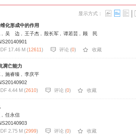
关闭
|
显示方式：
纤维化形成中的作用
佩
,
吴 边
,
王子杰
,
殷长军
,
谭若芸
,
顾 民
NS20140901
DF 17.46 M (
12611
)
评论 (
0
)
收藏
抗凋亡能力
花
,
施睿臻
,
李庆平
NS20140902
DF 4.44 M (
2610
)
评论 (
0
)
收藏
化
顺
,
任永信
NS20140903
DF 2.75 M (
2999
)
评论 (
0
)
收藏