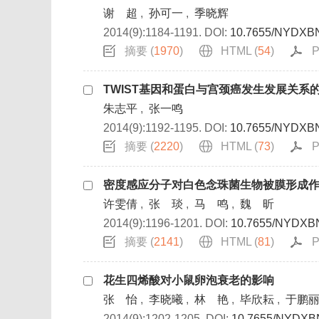
谢 超
,
孙可一
,
季晓辉
2014(9):1184-1191.
DOI:
10.7655/NYDXB
摘要 (
1970
)
HTML (
54
)
P
TWIST基因和蛋白与宫颈癌发生发展关系
朱志平
,
张一鸣
2014(9):1192-1195.
DOI:
10.7655/NYDXB
摘要 (
2220
)
HTML (
73
)
P
密度感应分子对白色念珠菌生物被膜形成
许雯倩
,
张 琰
,
马 鸣
,
魏 昕
2014(9):1196-1201.
DOI:
10.7655/NYDXB
摘要 (
2141
)
HTML (
81
)
P
花生四烯酸对小鼠卵泡衰老的影响
张 怡
,
李晓曦
,
林 艳
,
毕欣耘
,
于鹏
2014(9):1202-1205.
DOI:
10.7655/NYDXB