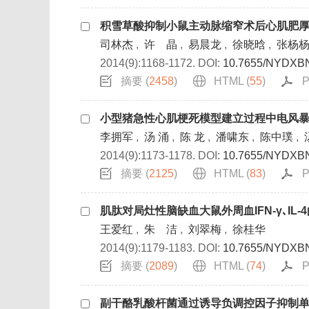
积雪草酸抑制小鼠主动脉缩窄术后心肌肥
司林杰
,
许 晶
,
易晨龙
,
徐晓晗
,
张杨
2014(9):1168-1172.
DOI:
10.7655/NYDXB
摘要 (
2458
)
HTML (
55
)
P
小型猪急性心肌梗死模型建立过程中电风
李拥军
,
汤 涌
,
陈 龙
,
潘啸东
,
陈中璞
,
2014(9):1173-1178.
DOI:
10.7655/NYDXB
摘要 (
2125
)
HTML (
83
)
P
肌肽对局灶性脑缺血大鼠外周血IFN-γ､IL-
王爱红
,
朱 洁
,
刘翠梅
,
徐桂华
2014(9):1179-1183.
DOI:
10.7655/NYDXB
摘要 (
2089
)
HTML (
74
)
P
副干酪乳酸杆菌通过诱导负调控因子抑制