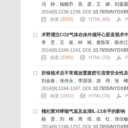
冯 婷
,
钱晓乔
,
高 彦
,
王 媁
,
刘嘉
2014(9):1236-1239.
DOI:
10.7655/NYDXB
摘要 (
3035
)
HTML (
69
)
P
术野灌注CO2气体在体外循环心脏直视术
李 芝
,
王 俊
,
钟 斌
,
黄陈军
,
陈亦
2014(9):1240-1243.
DOI:
10.7655/NYDXB
摘要 (
2395
)
HTML (
70
)
P
肝移植术后不常规放置腹腔引流管安全性
刘金春
,
张传永
,
李国强
,
游 伟
,
张 
2014(9):1244-1247.
DOI:
10.7655/NYDXB
摘要 (
1931
)
HTML (
78
)
P
槐杞黄对哮喘气道及血清IL-13水平的影响
杨 晋
,
刘 峰
,
周 瑶
,
徐 红
,
张佳
2014(9):1248-1252.
DOI:
10.7655/NYDXB