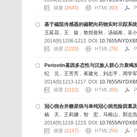
摘要 (
2645
)
HTML (
60
)
P
基于磁阻传感器的磁靶向药物实时示踪系
王延花
,
王 旋
,
敦煌俊秋
,
汤福南
,
吴
2014(9):1206-1212.
DOI:
10.7655/NYDXB
摘要 (
2220
)
HTML (
76
)
P
Periostin基因多态性与汉族人群心力衰
纪 元
,
王芳芳
,
蒋建光
,
刘志平
,
周学
2014(9):1213-1217.
DOI:
10.7655/NYDXB
摘要 (
2112
)
HTML (
65
)
P
冠心病合并糖尿病与单纯冠心病危险因素
杨 天
,
王莉娜
,
智 宏
,
马根山
,
郭志
2014(9):1218-1223.
DOI:
10.7655/NYDXB
摘要 (
2147
)
HTML (
54
)
P