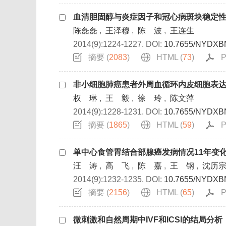
血清胆固醇与炎症因子和冠心病斑块稳定
陈磊磊
,
王泽穆
,
陈 波
,
王连生
2014(9):1224-1227.
DOI:
10.7655/NYDXB
摘要 (
2083
)
HTML (
73
)
P
非小细胞肺癌患者外周血循环内皮细胞表
权 琳
,
王 毅
,
徐 玲
,
陈文萍
2014(9):1228-1231.
DOI:
10.7655/NYDXB
摘要 (
1865
)
HTML (
59
)
P
单中心食管胃结合部腺癌发病情况11年变
汪 涛
,
高 飞
,
陈 嘉
,
王 钢
,
沈历
2014(9):1232-1235.
DOI:
10.7655/NYDXB
摘要 (
2156
)
HTML (
65
)
P
微刺激和自然周期中IVF和ICSI的结局分析