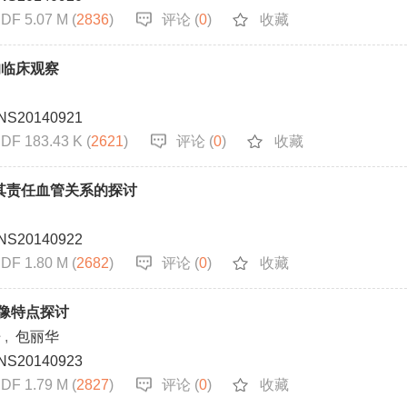
DF 5.07 M (
2836
)
评论 (
0
)
收藏
的临床观察
NS20140921
DF 183.43 K (
2621
)
评论 (
0
)
收藏
其责任血管关系的探讨
NS20140922
DF 1.80 M (
2682
)
评论 (
0
)
收藏
显像特点探讨
丹
,
包丽华
NS20140923
DF 1.79 M (
2827
)
评论 (
0
)
收藏