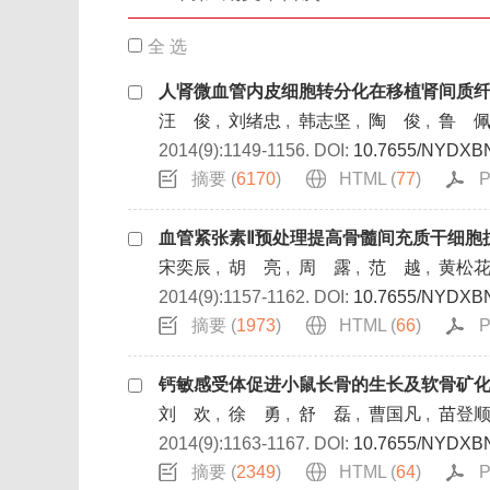
全 选
人肾微血管内皮细胞转分化在移植肾间质
汪 俊
,
刘绪忠
,
韩志坚
,
陶 俊
,
鲁 
2014(9):1149-1156.
DOI:
10.7655/NYDXB
摘要 (
6170
)
HTML (
77
)
P
血管紧张素Ⅱ预处理提高骨髓间充质干细胞
宋奕辰
,
胡 亮
,
周 露
,
范 越
,
黄松
2014(9):1157-1162.
DOI:
10.7655/NYDXB
摘要 (
1973
)
HTML (
66
)
P
钙敏感受体促进小鼠长骨的生长及软骨矿
刘 欢
,
徐 勇
,
舒 磊
,
曹国凡
,
苗登
2014(9):1163-1167.
DOI:
10.7655/NYDXB
摘要 (
2349
)
HTML (
64
)
P