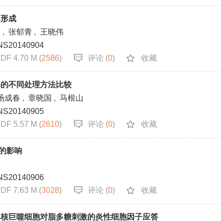
厚形成
杨
,
张郁青
,
王晓伟
NS20140904
DF 4.70 M (
2586
)
评论 (
0
)
收藏
暴的不同处理方法比较
汤成春
,
章晓国
,
马根山
NS20140905
DF 5.57 M (
2610
)
评论 (
0
)
收藏
4的影响
NS20140906
DF 7.63 M (
3028
)
评论 (
0
)
收藏
单核巨噬细胞对脂多糖刺激的炎性细胞因子应答