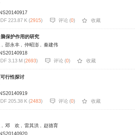
茵
NS20140917
DF 223.87 K (
2915
)
评论 (
0
)
收藏
中脑保护作用的研究
江
,
邵永丰
,
仲昭澎
,
秦建伟
NS20140918
DF 3.13 M (
2693
)
评论 (
0
)
收藏
及可行性探讨
峰
NS20140919
DF 205.38 K (
2483
)
评论 (
0
)
收藏
敏
,
邓 欢
,
雷其洪
,
赵德育
NS20140920