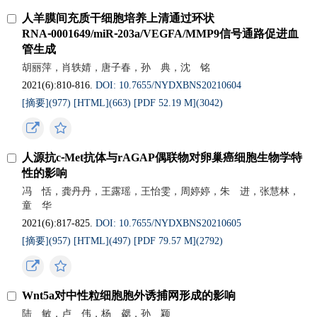
人羊膜间充质干细胞培养上清通过环状
RNA⁃0001649/miR⁃203a/VEGFA/MMP9信号通路促进血
管生成
胡丽萍，肖轶婧，唐子春，孙 典，沈 铭
2021(6):810-816.
DOI: 10.7655/NYDXBNS20210604
[摘要](
977
)
[HTML](
663
)
[PDF 52.19 M](
3042
)
人源抗c⁃Met抗体与rAGAP偶联物对卵巢癌细胞生物学特
性的影响
冯 恬，龚丹丹，王露瑶，王怡雯，周婷婷，朱 进，张慧林，
童 华
2021(6):817-825.
DOI: 10.7655/NYDXBNS20210605
[摘要](
957
)
[HTML](
497
)
[PDF 79.57 M](
2792
)
Wnt5a对中性粒细胞胞外诱捕网形成的影响
陆 敏，卢 伟，杨 勰，孙 颖