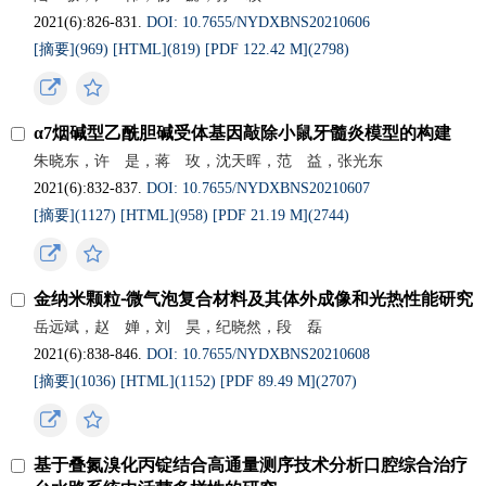
2021(6):826-831.
DOI: 10.7655/NYDXBNS20210606
[摘要](
969
)
[HTML](
819
)
[PDF 122.42 M](
2798
)
α7烟碱型乙酰胆碱受体基因敲除小鼠牙髓炎模型的构建
朱晓东，许 是，蒋 玫，沈天晖，范 益，张光东
2021(6):832-837.
DOI: 10.7655/NYDXBNS20210607
[摘要](
1127
)
[HTML](
958
)
[PDF 21.19 M](
2744
)
金纳米颗粒⁃微气泡复合材料及其体外成像和光热性能研究
岳远斌，赵 婵，刘 昊，纪晓然，段 磊
2021(6):838-846.
DOI: 10.7655/NYDXBNS20210608
[摘要](
1036
)
[HTML](
1152
)
[PDF 89.49 M](
2707
)
基于叠氮溴化丙锭结合高通量测序技术分析口腔综合治疗