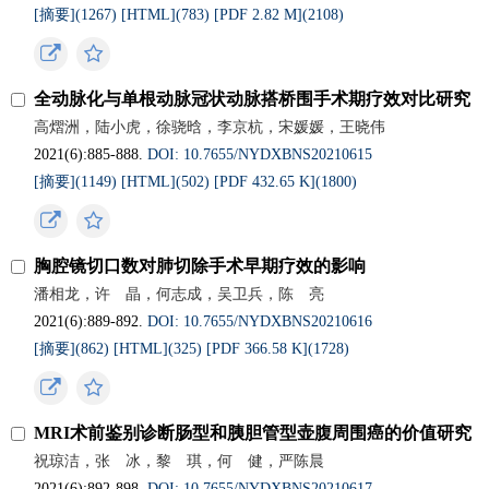
[摘要](
1267
)
[HTML](
783
)
[PDF 2.82 M](
2108
)
全动脉化与单根动脉冠状动脉搭桥围手术期疗效对比研究
高熠洲，陆小虎，徐骁晗，李京杭，宋媛媛，王晓伟
2021(6):885-888.
DOI: 10.7655/NYDXBNS20210615
[摘要](
1149
)
[HTML](
502
)
[PDF 432.65 K](
1800
)
胸腔镜切口数对肺切除手术早期疗效的影响
潘相龙，许 晶，何志成，吴卫兵，陈 亮
2021(6):889-892.
DOI: 10.7655/NYDXBNS20210616
[摘要](
862
)
[HTML](
325
)
[PDF 366.58 K](
1728
)
MRI术前鉴别诊断肠型和胰胆管型壶腹周围癌的价值研究
祝琼洁，张 冰，黎 琪，何 健，严陈晨
2021(6):892-898.
DOI: 10.7655/NYDXBNS20210617