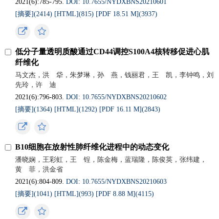
2021(6):785-795.
DOI: 10.7655/NYDXBNS20210601
[摘要](
2414
)
[HTML](
815
)
[PDF 18.51 M](
3937
)
低分子量透明质酸通过CD44调控S100A4核转移促进心肌
纤维化
马文杰，洪 牮，朱梦琳，孙 燕，钱丽君，王 凯，李钟鸣，刘
先玲，许 迪
2021(6):796-803.
DOI: 10.7655/NYDXBNS20210602
[摘要](
1364
)
[HTML](
1292
)
[PDF 16.11 M](
2843
)
B10细胞在放射性肺纤维化进程中的动态变化
潘晓娴，王彩虹，王 锃，陈金梅，蓝瑞隆，陈俊英，张纬建，
黄 菲，洪金省
2021(6):804-809.
DOI: 10.7655/NYDXBNS20210603
[摘要](
1041
)
[HTML](
993
)
[PDF 8.88 M](
4115
)