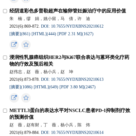
经阴道彩色多普勒超声在输卵管妊娠治疗中的应用价值
朱 楠，缪 娟，姚小留，马 倩，许 迪
2021(6):869-872.
DOI: 10.7655/NYDXBNS20210612
[摘要](
861
)
[HTML](
444
)
[PDF 2.31 M](
1627
)
浸润性乳腺癌组织HER2与Ki67联合表达与蒽环类化疗药
物的疗效及预后相关
赵伟志，赵 薇，杨小兵，赵 坤
2021(6):873-878.
DOI: 10.7655/NYDXBNS20210613
[摘要](
1086
)
[HTML](
649
)
[PDF 3.80 M](
2467
)
METTL3蛋白的表达水平对NSCLC患者PD⁃1抑制剂疗效
的预测价值
赵 薇，赵有财，丁 薇，杨小兵，陈 炜
2021(6):879-884.
DOI: 10.7655/NYDXBNS20210614