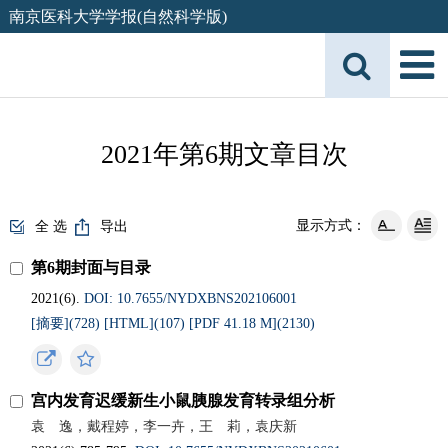
南京医科大学学报(自然科学版)
2021年第6期文章目次
显示方式：
全 选
导出
第6期封面与目录
2021(6).
DOI: 10.7655/NYDXBNS202106001
[摘要](
728
)
[HTML](
107
)
[PDF 41.18 M](
2130
)
宫内发育迟缓新生小鼠胰腺发育转录组分析
袁 逸，戴程婷，李一卉，王 莉，袁庆新